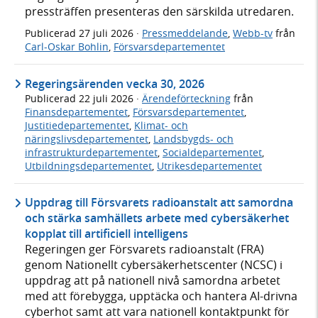
pressträffen presenteras den särskilda utredaren.
Publicerad
27 juli 2026
·
Pressmeddelande
,
Webb-tv
från
Carl-Oskar Bohlin
,
Försvarsdepartementet
Regeringsärenden vecka 30, 2026
Publicerad
22 juli 2026
·
Ärendeförteckning
från
Finansdepartementet
,
Försvarsdepartementet
,
Justitiedepartementet
,
Klimat- och
näringslivsdepartementet
,
Landsbygds- och
infrastrukturdepartementet
,
Socialdepartementet
,
Utbildningsdepartementet
,
Utrikesdepartementet
Uppdrag till Försvarets radioanstalt att samordna
och stärka samhällets arbete med cybersäkerhet
kopplat till artificiell intelligens
Regeringen ger Försvarets radioanstalt (FRA)
genom Nationellt cybersäkerhetscenter (NCSC) i
uppdrag att på nationell nivå samordna arbetet
med att förebygga, upptäcka och hantera AI-drivna
cyberhot samt att vara nationell kontaktpunkt för