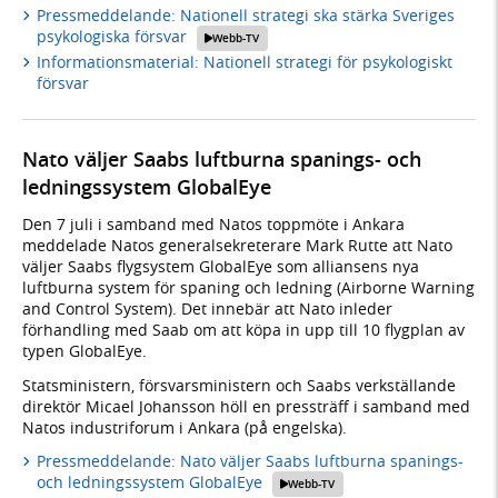
Pressmeddelande: Nationell strategi ska stärka Sveriges
psykologiska försvar
Webb-TV
Informationsmaterial: Nationell strategi för psykologiskt
försvar
Nato väljer Saabs luftburna spanings- och
ledningssystem GlobalEye
Den 7 juli i samband med Natos toppmöte i Ankara
meddelade Natos generalsekreterare Mark Rutte att Nato
väljer Saabs flygsystem GlobalEye som alliansens nya
luftburna system för spaning och ledning (Airborne Warning
and Control System). Det innebär att Nato inleder
förhandling med Saab om att köpa in upp till 10 flygplan av
typen GlobalEye.
Statsministern, försvarsministern och Saabs verkställande
direktör Micael Johansson höll en pressträff i samband med
Natos industriforum i Ankara (på engelska).
Pressmeddelande: Nato väljer Saabs luftburna spanings-
och ledningssystem GlobalEye
Webb-TV