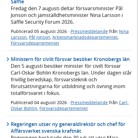
Säffle
Fredag den 7 augusti deltar försvarsminister Pål
Jonson och jämställdhetsminister Nina Larsson i
Säffle Security Forum 2026.
Publicerad
05 augusti 2026
·
Pressmeddelande
från
Nina
Larsson
,
Pål Jonson
,
Arbetsmarknadsdepartementet
,
Försvarsdepartementet
Ministern för civilt försvar besöker Kronobergs län
Den 5 augusti besöker minister för civilt försvar
Carl-Oskar Bohlin Kronobergs län. Under dagen står
frivillig beredskap, försvarsteknik och
förutsättningarna för utbildning och övning inom
totalförsvaret i fokus.
Publicerad
04 augusti 2026
·
Pressmeddelande
från
Carl-
Oskar Bohlin
,
Försvarsdepartementet
Regeringen utser ny generaldirektör och chef för
Affärsverket svenska kraftnät
Regeringen beslutade den 30 juli att utse Maja