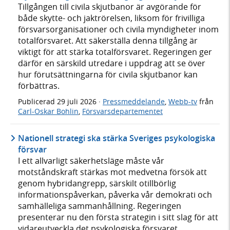
Tillgången till civila skjutbanor är avgörande för
både skytte- och jaktrörelsen, liksom för frivilliga
försvarsorganisationer och civila myndigheter inom
totalförsvaret. Att säkerställa denna tillgång är
viktigt för att stärka totalförsvaret. Regeringen ger
därför en särskild utredare i uppdrag att se över
hur förutsättningarna för civila skjutbanor kan
förbättras.
Publicerad
29 juli 2026
·
Pressmeddelande
,
Webb-tv
från
Carl-Oskar Bohlin
,
Försvarsdepartementet
Nationell strategi ska stärka Sveriges psykologiska
försvar
I ett allvarligt säkerhetsläge måste vår
motståndskraft stärkas mot medvetna försök att
genom hybridangrepp, särskilt otillbörlig
informationspåverkan, påverka vår demokrati och
samhälleliga sammanhållning. Regeringen
presenterar nu den första strategin i sitt slag för att
vidareutveckla det psykologiska försvaret.