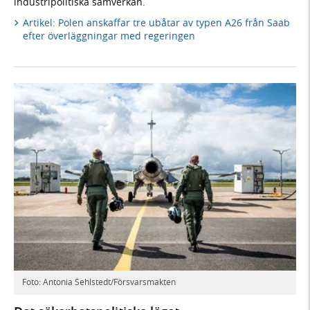
industripolitiska samverkan.
Artikel: Polen anskaffar tre ubåtar av typen A26 från Saab
efter överläggningar med regeringen
Foto: Antonia Sehlstedt/Försvarsmakten