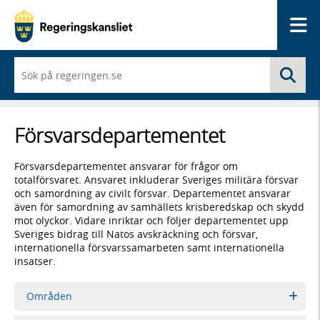
Me
När
Sö
du
börjar
skriva
så
Försvars­­departementet
framträder
en
lista
Försvarsdepartementet ansvarar för frågor om
med
totalförsvaret. Ansvaret inkluderar Sveriges militära försvar
sökförslag
och samordning av civilt försvar. Departementet ansvarar
även för samordning av samhällets krisberedskap och skydd
mot olyckor. Vidare inriktar och följer departementet upp
Sveriges bidrag till Natos avskräckning och försvar,
internationella försvarssamarbeten samt internationella
insatser.
Områden