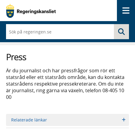
Me
När
Sö
du
börjar
skriva
så
Press
framträder
en
lista
Är du journalist och har pressfrågor som rör ett
med
statsråd eller ett statsråds område, kan du kontakta
sökförslag
statsrådens respektive pressekreterare. Om du inte
är journalist, ring gärna via växeln, telefon 08-405 10
00
Relaterade länkar