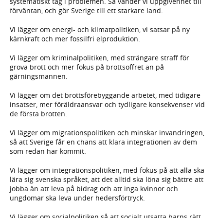
systematiskt tag i problemen. Så vänder vi uppgivenhet till
förväntan, och gör Sverige till ett starkare land.
Vi lägger om energi- och klimatpolitiken, vi satsar på ny
kärnkraft och mer fossilfri elproduktion.
Vi lägger om kriminalpolitiken, med strängare straff för
grova brott och mer fokus på brottsoffret än på
gärningsmannen.
Vi lägger om det brottsförebyggande arbetet, med tidigare
insatser, mer föräldraansvar och tydligare konsekvenser vid
de första brotten.
Vi lägger om migrationspolitiken och minskar invandringen,
så att Sverige får en chans att klara integrationen av dem
som redan har kommit.
Vi lägger om integrationspolitiken, med fokus på att alla ska
lära sig svenska språket, att det alltid ska löna sig bättre att
jobba än att leva på bidrag och att inga kvinnor och
ungdomar ska leva under hedersförtryck.
Vi lägger om socialpolitiken så att socialt utsatta barns rätt