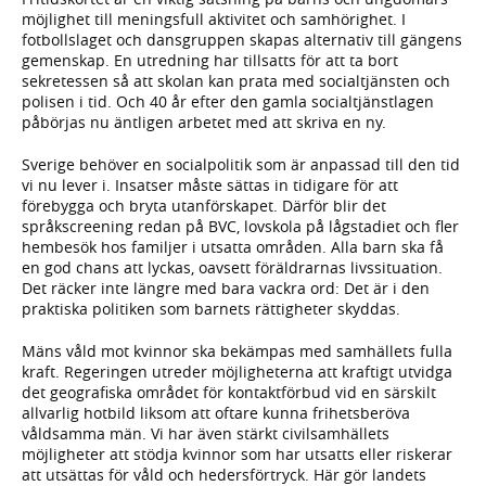
möjlighet till meningsfull aktivitet och samhörighet. I
fotbollslaget och dansgruppen skapas alternativ till gängens
gemenskap. En utredning har tillsatts för att ta bort
sekretessen så att skolan kan prata med socialtjänsten och
polisen i tid. Och 40 år efter den gamla social­tjänstlagen
påbörjas nu äntligen arbetet med att skriva en ny.
Sverige behöver en socialpolitik som är anpassad till den tid
vi nu lever i. Insatser måste sättas in tidigare för att
förebygga och bryta utanförskapet. Därför blir det
språkscreening redan på BVC, lovskola på lågstadiet och fler
hembesök hos familjer i utsatta områden. Alla barn ska få
en god chans att lyckas, oavsett föräldrarnas livssituation.
Det räcker inte längre med bara vackra ord: Det är i den
praktiska politiken som barnets rättigheter skyddas.
Mäns våld mot kvinnor ska bekämpas med samhällets fulla
kraft. Regeringen utreder möjligheterna att kraftigt utvidga
det geografiska området för kontaktförbud vid en särskilt
allvarlig hotbild liksom att oftare kunna frihetsberöva
våldsamma män. Vi har även stärkt civilsamhällets
möjligheter att stödja kvinnor som har utsatts eller riskerar
att utsättas för våld och hedersförtryck. Här gör landets