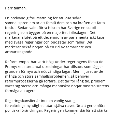
Herr talman,
En nödvändig förutsättning för att lösa svåra
samhällsproblem är att förstå dem och ha kraften att fatta
beslut. Sedan valet förra hösten har Sverige en stabil
regering som bygger på en majoritet i riksdagen. Det
markerar slutet på ett decennium av parlamentariskt kaos
med svaga regeringar och budgetar som faller. Det
markerar också början på en tid av samarbete och
ansvarstagande.
Reformtempot har varit högt under regeringens första tid.
Ett mycket stort antal utredningar har tillsatts som lägger
grunden för nya och nödvändiga lagar. Men i ljuset av de
många och stora samhälls­problemen, så behöver
reformprocesserna gå fortare. Det tar för lång tid, problem
växer sig större och många människor börjar misstro statens
förmåga att agera.
Regeringskansliet är inte en vanlig statlig
förvaltningsmyndighet, utan själva navet för att genomföra
politiska förändringar. Regeringen kommer därför att stärka