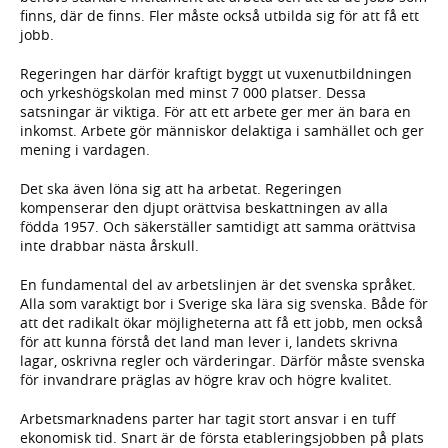
finns, där de finns. Fler måste också utbilda sig för att få ett
jobb.
Regeringen har därför kraftigt byggt ut vuxenutbildningen
och yrkeshögskolan med minst 7 000 platser. Dessa
satsningar är viktiga. För att ett arbete ger mer än bara en
inkomst. Arbete gör människor delaktiga i samhället och ger
mening i vardagen.
Det ska även löna sig att ha arbetat. Regeringen
kompenserar den djupt orättvisa beskattningen av alla
födda 1957. Och säkerställer samtidigt att samma orättvisa
inte drabbar nästa årskull.
En fundamental del av arbetslinjen är det svenska språket.
Alla som varaktigt bor i Sverige ska lära sig svenska. Både för
att det radikalt ökar möjligheterna att få ett jobb, men också
för att kunna förstå det land man lever i, landets skrivna
lagar, oskrivna regler och värderingar. Därför måste svenska
för invandrare präglas av högre krav och högre kvalitet.
Arbetsmarknadens parter har tagit stort ansvar i en tuff
ekonomisk tid. Snart är de första etableringsjobben på plats