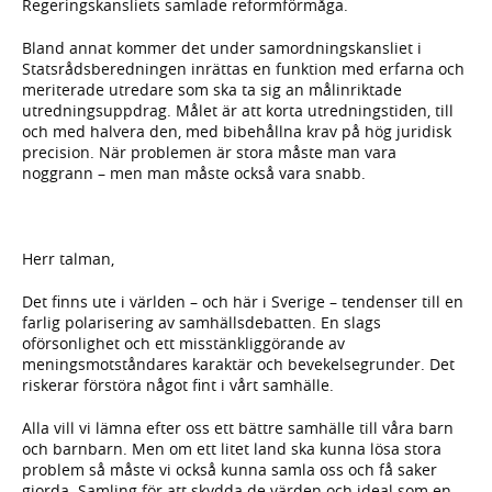
Regeringskansliets samlade reformförmåga.
Bland annat kommer det under samordningskansliet i
Statsrådsberedningen inrättas en funktion med erfarna och
meriterade utredare som ska ta sig an målinriktade
utredningsuppdrag. Målet är att korta utredningstiden, till
och med halvera den, med bibehållna krav på hög juridisk
precision. När problemen är stora måste man vara
noggrann – men man måste också vara snabb.
Herr talman,
Det finns ute i världen – och här i Sverige – tendenser till en
farlig polarisering av samhällsdebatten. En slags
oförsonlighet och ett misstänkliggörande av
meningsmotståndares karaktär och bevekelsegrunder. Det
riskerar förstöra något fint i vårt samhälle.
Alla vill vi lämna efter oss ett bättre samhälle till våra barn
och barnbarn. Men om ett litet land ska kunna lösa stora
problem så måste vi också kunna samla oss och få saker
gjorda. Samling för att skydda de värden och ideal som en