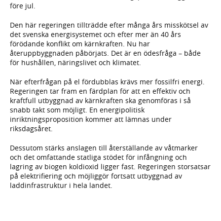
före jul.
Den här regeringen tillträdde efter många års misskötsel av
det svenska energisystemet och efter mer än 40 års
förödande konflikt om kärnkraften. Nu har
återuppbyggnaden påbörjats. Det är en ödesfråga – både
för hushållen, näringslivet och klimatet.
När efterfrågan på el fördubblas krävs mer fossilfri energi.
Regeringen tar fram en färdplan för att en effektiv och
kraftfull utbyggnad av kärnkraften ska genomföras i så
snabb takt som möjligt. En energipolitisk
inriktningsproposition kommer att lämnas under
riksdagsåret.
Dessutom stärks anslagen till återställande av våtmarker
och det omfattande statliga stödet för infångning och
lagring av biogen koldioxid ligger fast. Regeringen storsatsar
på elektrifiering och möjliggör fortsatt utbyggnad av
laddinfrastruktur i hela landet.