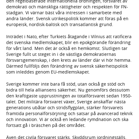
den regelbaserade internationella ordningen, försvaret av
demokrati och mänskliga rättigheter och respekten för FN-
stadgan. Vi värnar bäst våra intressen i samarbete med
andra länder. Svensk utrikespolitik kommer att föras på en
europeisk, nordisk-baltisk och transatlantisk grund.
Inträdet i Nato, efter Turkiets åtagande i Vilnius att ratificera
det svenska medlemskapet, blir en epokgörande förändring
för vårt land. Men det är också en hemkomst. Slutligen tar
Sverige fullt ut steget in i de västliga demokratiernas
försvarsgemenskap, i den krets av länder där vi hör hemma.
Därmed fullföljs den förändring av svensk säkerhetspolitik
som inleddes genom EU-medlemskapet.
Sverige kommer inte bara få stöd, utan också ge stöd och
bidra till hela alliansens säkerhet. Nu genomförs dessutom
den kraftigaste upprustningen av totalförsvaret sedan 1950-
talet. Det militära försvaret växer, Sverige anskaffar nästa
generations ubåtar och stridsflygplan, stärker försvarets
framtida personalförsörjning och satsar på avancerad teknik
och innovation. Vi är också en ledande rymdnation och ska
fortsatt gå i bräschen på det området.
Även det civila försvaret stärks. Skyddsrum iordningställs,