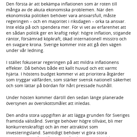
Den första är att bekämpa inflationen som är roten till
många av de akuta ekonomiska problemen. När den
ekonomiska politiken behöver vara ansvarsfull, måste
regeringen – och en majoritet i riksdagen – orka ta ansvar.
Inte elda på och spendera mer. För vi vet av erfarenhet att
en sådan politik ger en kraftig rekyl: högre inflation, stigande
räntor, försämrad köpkraft, ökad internationell misstro och
en svagare krona. Sverige kommer inte att gå den vägen
under vår ledning.
I stället fokuserar regeringen på att mildra inflationens
effekter. Då behövs både ett kallt huvud och ett varmt
hjärta. I höstens budget kommer vi att prioritera åtgärder
som tryggar välfärden, som stärker svensk nationell säkerhet
och som lättar på bördan för hårt pressade hushåll.
Under hösten kommer därtill den sedan länge planerade
översynen av överskottsmålet att inledas.
Den andra stora uppgiften är att lägga grunden för Sveriges
framtida välstånd. Sverige behöver högre tillväxt, bli mer
konkurrenskraftigt och än mer attraktivt som
investeringsland. Samtidigt behöver vi göra stora