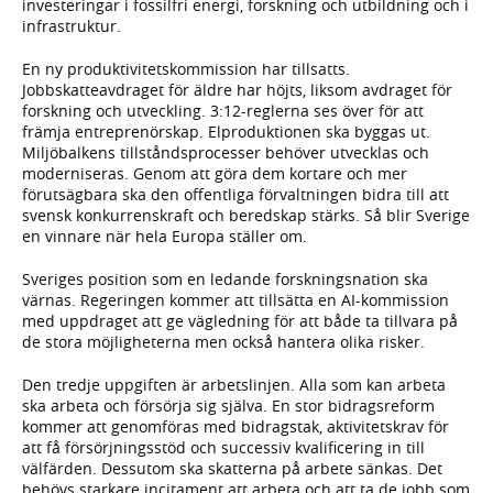
investeringar i fossilfri energi, forskning och utbildning och i
infrastruktur.
En ny produktivitetskommission har tillsatts.
Jobbskatteavdraget för äldre har höjts, liksom avdraget för
forskning och utveckling. 3:12-reglerna ses över för att
främja entreprenörskap. Elproduktionen ska byggas ut.
Miljöbalkens tillståndsprocesser behöver utvecklas och
moderniseras. Genom att göra dem kortare och mer
förutsägbara ska den offentliga förvaltningen bidra till att
svensk konkurrenskraft och beredskap stärks. Så blir Sverige
en vinnare när hela Europa ställer om.
Sveriges position som en ledande forskningsnation ska
värnas. Regeringen kommer att tillsätta en AI-kommission
med uppdraget att ge vägledning för att både ta tillvara på
de stora möjligheterna men också hantera olika risker.
Den tredje uppgiften är arbetslinjen. Alla som kan arbeta
ska arbeta och försörja sig själva. En stor bidragsreform
kommer att genomföras med bidragstak, aktivitetskrav för
att få försörjningsstöd och successiv kvalificering in till
välfärden. Dessutom ska skatterna på arbete sänkas. Det
behövs starkare incitament att arbeta och att ta de jobb som