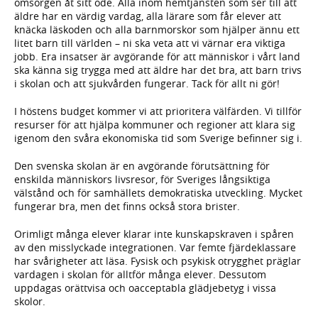
omsorgen åt sitt öde. Alla inom hemtjänsten som ser till att
äldre har en värdig vardag, alla lärare som får elever att
knäcka läskoden och alla barnmorskor som hjälper ännu ett
litet barn till världen – ni ska veta att vi värnar era viktiga
jobb. Era insatser är avgörande för att människor i vårt land
ska känna sig trygga med att äldre har det bra, att barn trivs
i skolan och att sjukvården fungerar. Tack för allt ni gör!
I höstens budget kommer vi att prioritera välfärden. Vi tillför
resurser för att hjälpa kommuner och regioner att klara sig
igenom den svåra ekonomiska tid som Sverige befinner sig i.
Den svenska skolan är en avgörande förutsättning för
enskilda människors livsresor, för Sveriges långsiktiga
välstånd och för samhällets demokratiska utveckling. Mycket
fungerar bra, men det finns också stora brister.
Orimligt många elever klarar inte kunskapskraven i spåren
av den misslyckade integrationen. Var femte fjärdeklassare
har svårigheter att läsa. Fysisk och psykisk otrygghet präglar
vardagen i skolan för alltför många elever. Dessutom
uppdagas orättvisa och oacceptabla glädjebetyg i vissa
skolor.