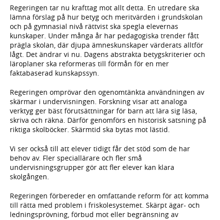
Regeringen tar nu krafttag mot allt detta. En utredare ska
lämna förslag på hur betyg och meritvärden i grundskolan
och på gymnasial nivå rättvist ska spegla elevernas
kunskaper. Under många år har pedagogiska trender fått
prägla skolan, där djupa ämneskunskaper värderats alltför
lågt. Det ändrar vi nu. Dagens abstrakta betygskriterier och
läroplaner ska reformeras till förmån för en mer
faktabaserad kunskapssyn.
Regeringen omprövar den ogenomtänkta användningen av
skärmar i undervisningen. Forskning visar att analoga
verktyg ger bäst förutsättningar för barn att lära sig läsa,
skriva och räkna. Därför genomförs en historisk satsning på
riktiga skolböcker. Skärmtid ska bytas mot lästid.
Vi ser också till att elever tidigt får det stöd som de har
behov av. Fler speciallärare och fler små
undervisningsgrupper gör att fler elever kan klara
skolgången.
Regeringen förbereder en omfattande reform för att komma
till rätta med problem i friskolesystemet. Skärpt ägar- och
ledningsprövning, förbud mot eller begränsning av