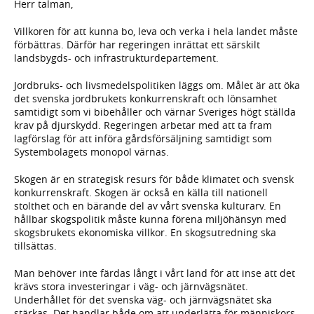
Herr talman,
Villkoren för att kunna bo, leva och verka i hela landet måste
förbättras. Därför har regeringen inrättat ett särskilt
landsbygds- och infrastrukturdepartement.
Jordbruks- och livsmedelspolitiken läggs om. Målet är att öka
det svenska jordbrukets konkurrenskraft och lönsamhet
samtidigt som vi bibehåller och värnar Sveriges högt ställda
krav på djurskydd. Regeringen arbetar med att ta fram
lagförslag för att införa gårdsförsäljning samtidigt som
Systembolagets monopol värnas.
Skogen är en strategisk resurs för både klimatet och svensk
konkurrenskraft. Skogen är också en källa till nationell
stolthet och en bärande del av vårt svenska kulturarv. En
hållbar skogspolitik måste kunna förena miljöhänsyn med
skogsbrukets ekonomiska villkor. En skogsutredning ska
tillsättas.
Man behöver inte färdas långt i vårt land för att inse att det
krävs stora investeringar i väg- och järnvägsnätet.
Underhållet för det svenska väg- och järnvägsnätet ska
stärkas. Det handlar både om att underlätta för människors