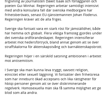
frigivning av journalisten Dawit Isaak och förläggaren och
poeten Gui Minhai. Regeringen arbetar samtidigt intensivt
med andra konsulära fall där svenska medborgare har
frihetsberövats, senast EU-tjänstemannen Johan Floderus.
Regeringen kräver att de alla friges.
Sverige ska fortsatt vara en stark röst för jämställdhet, både
här hemma och globalt. Flera viktiga framsteg gjordes under
det svenska ordförandeskapet. Regeringen intensifierar
arbetet mot hedersförtryck, bland annat genom att se över
straffskalorna för äktenskapstvång och barnäktenskapsbrott.
Regeringen höjer i en särskild satsning ambitionen i arbetet
mot antisemitism.
I Sverige ska man kunna leva tryggt, oavsett religion,
etnicitet eller sexuell läggning. Vi fortsätter den frihetsresa
som har inneburit ökad acceptans och lika rättigheter för
hbtqi-personer genom att se över diskriminerande
regelverk. Homosexuella män ska få samma möjlighet att ge
blod som alla andra.