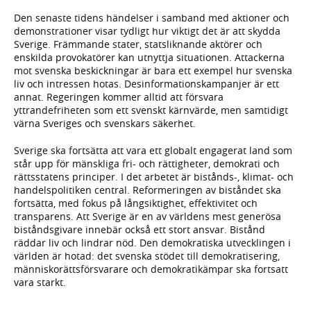
Den senaste tidens händelser i samband med aktioner och
demonstrationer visar tydligt hur viktigt det är att skydda
Sverige. Främmande stater, statsliknande aktörer och
enskilda provokatörer kan utnyttja situationen. Attackerna
mot svenska beskickningar är bara ett exempel hur svenska
liv och intressen hotas. Desinformation­skampanjer är ett
annat. Regeringen kommer alltid att försvara
yttrandefriheten som ett svenskt kärnvärde, men samtidigt
värna Sveriges och svenskars säkerhet.
Sverige ska fortsätta att vara ett globalt engagerat land som
står upp för mänskliga fri- och rättigheter, demokrati och
rättsstatens principer. I det arbetet är bistånds-, klimat- och
handelspolitiken central. Reformeringen av biståndet ska
fortsätta, med fokus på långsiktighet, effektivitet och
transparens. Att Sverige är en av världens mest generösa
biståndsgivare innebär också ett stort ansvar. Bistånd
räddar liv och lindrar nöd. Den demokratiska utvecklingen i
världen är hotad: det svenska stödet till demokratisering,
människorättsförsvarare och demokratikämpar ska fortsatt
vara starkt.