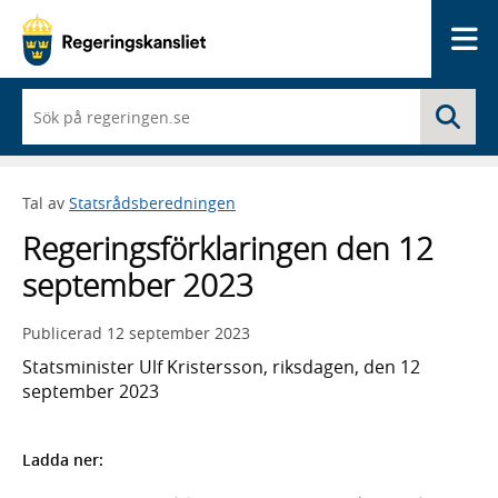
Me
När
Sö
du
börjar
skriva
så
Tal av
Statsrådsberedningen
framträder
en
Regeringsförklaringen den 12
lista
med
september 2023
sökförslag
Publicerad
12 september 2023
Statsminister Ulf Kristersson, riksdagen, den 12
september 2023
Ladda ner: