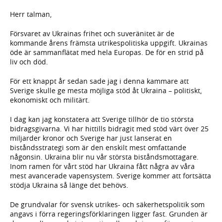
Herr talman,
Försvaret av Ukrainas frihet och suveränitet är de
kommande årens främsta utrikespolitiska uppgift. Ukrainas
öde är sammanflätat med hela Europas. De för en strid på
liv och död.
För ett knappt år sedan sade jag i denna kammare att
Sverige skulle ge mesta möjliga stöd åt Ukraina – politiskt,
ekonomiskt och militärt.
I dag kan jag konstatera att Sverige tillhör de tio största
bidrags­givarna. Vi har hittills bidragit med stöd värt över 25
miljarder kronor och Sverige har just lanserat en
biståndsstrategi som är den enskilt mest omfattande
någonsin. Ukraina blir nu vår största bistånds­mottagare.
Inom ramen för vårt stöd har Ukraina fått några av våra
mest avancerade vapensystem. Sverige kommer att fortsätta
stödja Ukraina så länge det behövs.
De grundvalar för svensk utrikes- och säkerhetspolitik som
angavs i förra regeringsförklaringen ligger fast. Grunden är