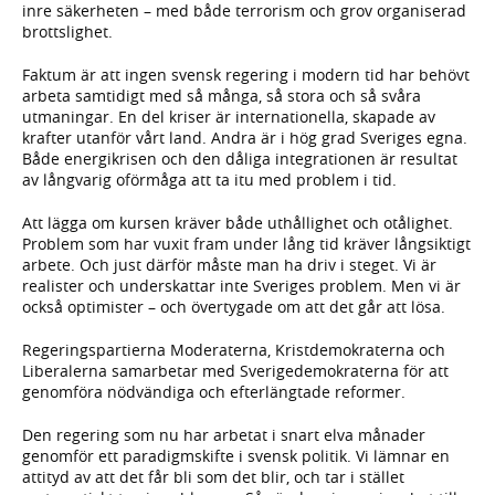
inre säkerheten – med både terrorism och grov organiserad
brottslighet.
Faktum är att ingen svensk regering i modern tid har behövt
arbeta samtidigt med så många, så stora och så svåra
utmaningar. En del kriser är internationella, skapade av
krafter utanför vårt land. Andra är i hög grad Sveriges egna.
Både energikrisen och den dåliga integrationen är resultat
av långvarig oförmåga att ta itu med problem i tid.
Att lägga om kursen kräver både uthållighet och otålighet.
Problem som har vuxit fram under lång tid kräver långsiktigt
arbete. Och just därför måste man ha driv i steget. Vi är
realister och underskattar inte Sveriges problem. Men vi är
också optimister – och övertygade om att det går att lösa.
Regeringspartierna Moderaterna, Kristdemokraterna och
Liberalerna samarbetar med Sverigedemokraterna för att
genomföra nödvändiga och efterlängtade reformer.
Den regering som nu har arbetat i snart elva månader
genomför ett paradigmskifte i svensk politik. Vi lämnar en
attityd av att det får bli som det blir, och tar i stället