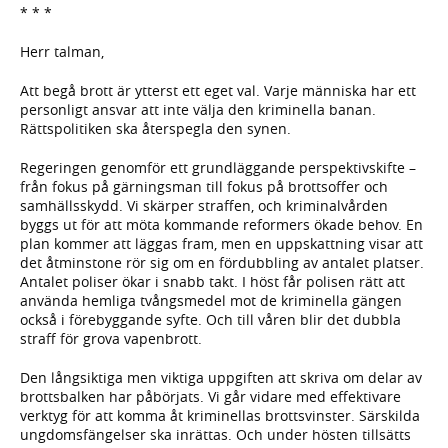
* * *
Herr talman,
Att begå brott är ytterst ett eget val. Varje människa har ett
personligt ansvar att inte välja den kriminella banan.
Rättspolitiken ska återspegla den synen.
Regeringen genomför ett grundläggande perspektivskifte –
från fokus på gärningsman till fokus på brottsoffer och
samhällsskydd. Vi skärper straffen, och kriminalvården
byggs ut för att möta kommande reformers ökade behov. En
plan kommer att läggas fram, men en uppskattning visar att
det åtminstone rör sig om en fördubbling av antalet platser.
Antalet poliser ökar i snabb takt. I höst får polisen rätt att
använda hemliga tvångsmedel mot de kriminella gängen
också i förebyggande syfte. Och till våren blir det dubbla
straff för grova vapenbrott.
Den långsiktiga men viktiga uppgiften att skriva om delar av
brottsbalken har påbörjats. Vi går vidare med effektivare
verktyg för att komma åt kriminellas brottsvinster. Särskilda
ungdomsfängelser ska inrättas. Och under hösten tillsätts