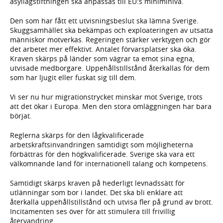
asyllag­stiftningen ska anpassas till EU:s miniminivå.
Den som har fått ett utvisningsbeslut ska lämna Sverige.
Skugg­samhället ska bekämpas och exploateringen av utsatta
människor motverkas. Regeringen stärker verktygen och gör
det arbetet mer effektivt. Antalet förvarsplatser ska öka.
Kraven skärps på länder som vägrar ta emot sina egna,
utvisade medborgare. Uppehållstillstånd återkallas för dem
som har ljugit eller fuskat sig till dem.
Vi ser nu hur migrationstrycket minskar mot Sverige, trots
att det ökar i Europa. Men den stora omläggningen har bara
börjat.
Reglerna skärps för den lågkvalificerade
arbetskraftsinvandringen samtidigt som möjligheterna
förbättras för den högkvalificerade. Sverige ska vara ett
välkomnande land för internationell talang och kompetens.
Samtidigt skärps kraven på hederligt levnadssätt för
utlänningar som bor i landet. Det ska bli enklare att
återkalla uppehållstillstånd och utvisa fler på grund av brott.
Incitamenten ses över för att stimulera till frivillig
återvandring.