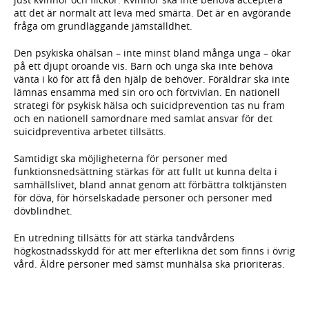
att det är normalt att leva med smärta. Det är en avgörande
fråga om grundläggande jämställdhet.
Den psykiska ohälsan – inte minst bland många unga – ökar
på ett djupt oroande vis. Barn och unga ska inte behöva
vänta i kö för att få den hjälp de behöver. Föräldrar ska inte
lämnas ensamma med sin oro och förtvivlan. En nationell
strategi för psykisk hälsa och suicidprevention tas nu fram
och en nationell samordnare med samlat ansvar för det
suicidpreventiva arbetet tillsätts.
Samtidigt ska möjligheterna för personer med
funktionsnedsättning stärkas för att fullt ut kunna delta i
samhällslivet, bland annat genom att förbättra tolktjänsten
för döva, för hörselskadade personer och personer med
dövblindhet.
En utredning tillsätts för att stärka tandvårdens
högkostnadsskydd för att mer efterlikna det som finns i övrig
vård. Äldre personer med sämst munhälsa ska prioriteras.