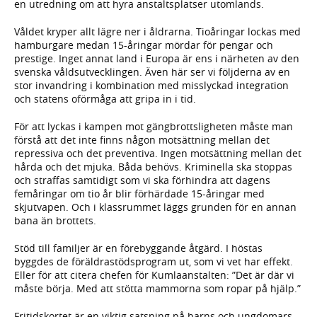
en utredning om att hyra anstaltsplatser utomlands.
Våldet kryper allt lägre ner i åldrarna. Tioåringar lockas med
hamburgare medan 15-åringar mördar för pengar och
prestige. Inget annat land i Europa är ens i närheten av den
svenska vålds­utvecklingen. Även här ser vi följderna av en
stor invandring i kombination med misslyckad integration
och statens oförmåga att gripa in i tid.
För att lyckas i kampen mot gängbrottsligheten måste man
förstå att det inte finns någon motsättning mellan det
repressiva och det preventiva. Ingen motsättning mellan det
hårda och det mjuka. Båda behövs. Kriminella ska stoppas
och straffas samtidigt som vi ska förhindra att dagens
femåringar om tio år blir förhärdade 15-åringar med
skjutvapen. Och i klassrummet läggs grunden för en annan
bana än brottets.
Stöd till familjer är en förebyggande åtgärd. I höstas
byggdes de föräldrastödsprogram ut, som vi vet har effekt.
Eller för att citera chefen för Kumlaanstalten: ”Det är där vi
måste börja. Med att stötta mammorna som ropar på hjälp.”
Fritidskortet är en viktig satsning på barns och ungdomars