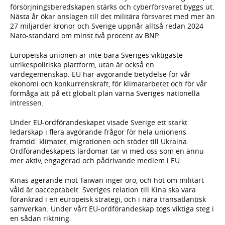
försörjningsberedskapen stärks och cyberförsvaret byggs ut.
Nästa år ökar anslagen till det militära försvaret med mer än
27 miljarder kronor och Sverige uppnår alltså redan 2024
Nato-standard om minst två procent av BNP.
Europeiska unionen är inte bara Sveriges viktigaste
utrikespolitiska plattform, utan är också en
värdegemenskap. EU har avgörande betydelse för vår
ekonomi och konkurrenskraft, för klimatarbetet och för vår
förmåga att på ett globalt plan värna Sveriges nationella
intressen.
Under EU-ordförandeskapet visade Sverige ett starkt
ledarskap i flera avgörande frågor för hela unionens
framtid: klimatet, migrationen och stödet till Ukraina.
Ordförandeskapets lärdomar tar vi med oss som en ännu
mer aktiv, engagerad och pådrivande medlem i EU.
Kinas agerande mot Taiwan inger oro, och hot om militärt
våld är oacceptabelt. Sveriges relation till Kina ska vara
förankrad i en europeisk strategi, och i nära transatlantisk
samverkan. Under vårt EU-ordförandeskap togs viktiga steg i
en sådan riktning.