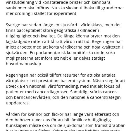
vinstutdelning vid konstaterade brister och kännbara
sanktioner ska införas. Nu ska skolan tillbaka till grunderna:
mer ordning i stället för experiment.
Sverige har sedan länge en sjukvård i världsklass, men det
finns oacceptabelt stora geografiska skillnader i
tillgänglighet och kvalitet. De långa köerna bryter mot den
lagstadgade rätten att få rätt vård i rätt tid. Regeringen har
inlett arbetet med att korta vårdköerna och höja kvaliteten i
sjukvården. En parlamentarisk kommitté ska undersöka
möjligheterna att införa ett helt eller delvis statligt
huvudmannaskap.
Regeringen har också tillfört resurser för att öka antalet
vårdplatser i ett prestationsbaserat system. Nästa steg är att
utveckla en nationell vårdförmedling, med initialt fokus på
patienter med cancerdiagnoser. Samtidigt stärks cancer-
och barncancervården, och den nationella cancerstrategin
uppdateras.
Vården för kvinnor och flickor har länge varit eftersatt och
den behöver utvecklas för att bli jämlik och tillgänglig.
Kunskapen måste öka om de sjukdomar som främst drabbar
just kvinnor och flickor. Kvinnor ska inte behöva acceptera