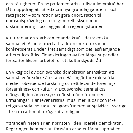
och rättigheter. En ny parlamentariskt tillsatt kommitté har
fått i uppdrag att utreda om nya grundläggande fri- och
rättigheter – som rätten att göra abort, rätten till
domstolsprövning och ett generellt skydd mot
diskriminering – bör läggas till i regeringsformen.
Kulturen är en stark och enande kraft i det svenska
samhället. Arbetet med att ta fram en kulturkanon
konkretiseras under året samtidigt som det läsfrämjande
arbetet förstärks. Finansieringen av fler långa stipendier
fortsätter liksom arbetet för ett kulturskyddsråd.
En viktig del av den svenska demokratin är insikten att
samhället är större än staten. Här ingår inte minst fria
medier, oberoende forskning och ett levande förenings-,
församlings- och kulturliv. Det svenska samhällets
mångsidighet är en styrka när vi möter framtidens
utmaningar. Här lever kristna, muslimer, judar och icke-
religiösa sida vid sida. Religionsfriheten är självklar i Sverige
– liksom rätten att ifrågasätta religion.
Yttrandefriheten är en hörnsten i den liberala demokratin.
Regeringen kommer att fortsätta arbetet för att uppnå en