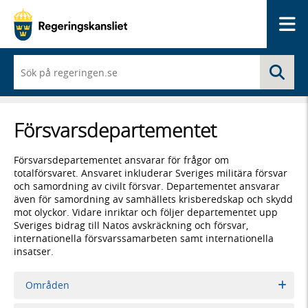
Me
När
Sö
du
börjar
skriva
så
Försvars­­departementet
framträder
en
lista
Försvarsdepartementet ansvarar för frågor om
med
totalförsvaret. Ansvaret inkluderar Sveriges militära försvar
sökförslag
och samordning av civilt försvar. Departementet ansvarar
även för samordning av samhällets krisberedskap och skydd
mot olyckor. Vidare inriktar och följer departementet upp
Sveriges bidrag till Natos avskräckning och försvar,
internationella försvarssamarbeten samt internationella
insatser.
Områden