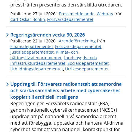
pressträffen presenteras den särskilda utredaren.
Publicerad
27 juli 2026
·
Pressmeddelande
,
Webb-tv
från
Carl-Oskar Bohlin
,
Försvarsdepartementet
Regeringsärenden vecka 30, 2026
Publicerad
22 juli 2026
·
Ärendeförteckning
från
Finansdepartementet
,
Försvarsdepartementet
,
Justitiedepartementet
,
Klimat- och
näringslivsdepartementet
,
Landsbygds- och
infrastrukturdepartementet
,
Socialdepartementet
,
Utbildningsdepartementet
,
Utrikesdepartementet
Uppdrag till Försvarets radioanstalt att samordna
och stärka samhällets arbete med cybersäkerhet
kopplat till artificiell intelligens
Regeringen ger Försvarets radioanstalt (FRA)
genom Nationellt cybersäkerhetscenter (NCSC) i
uppdrag att på nationell nivå samordna arbetet
med att förebygga, upptäcka och hantera AI-drivna
cyberhot samt att vara nationell kontaktpunkt för