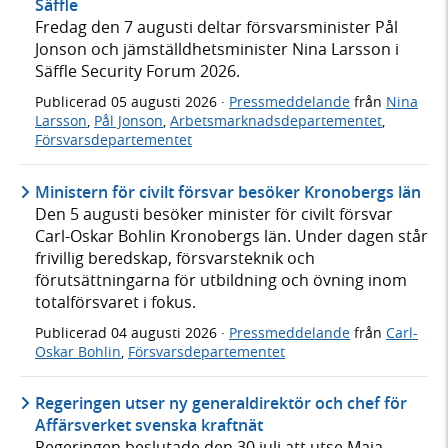
Säffle
Fredag den 7 augusti deltar försvarsminister Pål
Jonson och jämställdhetsminister Nina Larsson i
Säffle Security Forum 2026.
Publicerad
05 augusti 2026
·
Pressmeddelande
från
Nina
Larsson
,
Pål Jonson
,
Arbetsmarknadsdepartementet
,
Försvarsdepartementet
Ministern för civilt försvar besöker Kronobergs län
Den 5 augusti besöker minister för civilt försvar
Carl-Oskar Bohlin Kronobergs län. Under dagen står
frivillig beredskap, försvarsteknik och
förutsättningarna för utbildning och övning inom
totalförsvaret i fokus.
Publicerad
04 augusti 2026
·
Pressmeddelande
från
Carl-
Oskar Bohlin
,
Försvarsdepartementet
Regeringen utser ny generaldirektör och chef för
Affärsverket svenska kraftnät
Regeringen beslutade den 30 juli att utse Maja