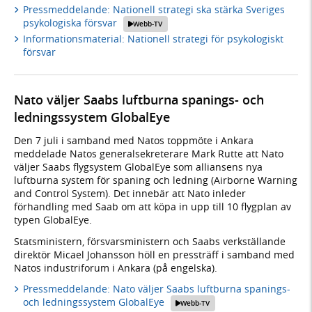
Pressmeddelande: Nationell strategi ska stärka Sveriges
psykologiska försvar
Webb-TV
Informationsmaterial: Nationell strategi för psykologiskt
försvar
Nato väljer Saabs luftburna spanings- och
ledningssystem GlobalEye
Den 7 juli i samband med Natos toppmöte i Ankara
meddelade Natos generalsekreterare Mark Rutte att Nato
väljer Saabs flygsystem GlobalEye som alliansens nya
luftburna system för spaning och ledning (Airborne Warning
and Control System). Det innebär att Nato inleder
förhandling med Saab om att köpa in upp till 10 flygplan av
typen GlobalEye.
Statsministern, försvarsministern och Saabs verkställande
direktör Micael Johansson höll en pressträff i samband med
Natos industriforum i Ankara (på engelska).
Pressmeddelande: Nato väljer Saabs luftburna spanings-
och ledningssystem GlobalEye
Webb-TV