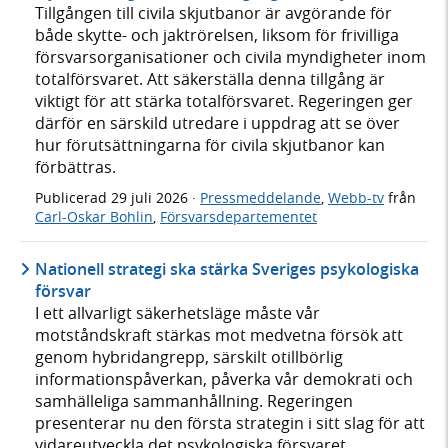
Tillgången till civila skjutbanor är avgörande för
både skytte- och jaktrörelsen, liksom för frivilliga
försvarsorganisationer och civila myndigheter inom
totalförsvaret. Att säkerställa denna tillgång är
viktigt för att stärka totalförsvaret. Regeringen ger
därför en särskild utredare i uppdrag att se över
hur förutsättningarna för civila skjutbanor kan
förbättras.
Publicerad
29 juli 2026
·
Pressmeddelande
,
Webb-tv
från
Carl-Oskar Bohlin
,
Försvarsdepartementet
Nationell strategi ska stärka Sveriges psykologiska
försvar
I ett allvarligt säkerhetsläge måste vår
motståndskraft stärkas mot medvetna försök att
genom hybridangrepp, särskilt otillbörlig
informationspåverkan, påverka vår demokrati och
samhälleliga sammanhållning. Regeringen
presenterar nu den första strategin i sitt slag för att
vidareutveckla det psykologiska försvaret.