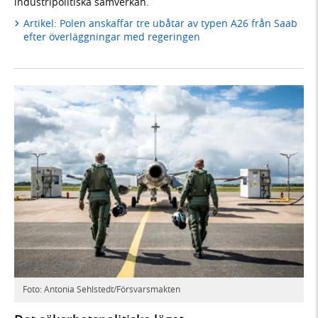
industripolitiska samverkan.
Artikel: Polen anskaffar tre ubåtar av typen A26 från Saab
efter överläggningar med regeringen
Foto: Antonia Sehlstedt/Försvarsmakten