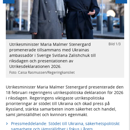
Föregående
Nästa
Utrikesminister Maria Malmer Stenergard
Bild
1
/
3
/
3
U
promenerade tillsammans med Ukrainas
U
ambassadör i Sverige Svitlana Zalishchuk till
Z
riksdagen och presentationen av
F
Utrikesdeklarationen 2026.
Foto: Caisa Rasmussen/Regeringkansliet
Utrikesminister Maria Malmer Stenergard presenterade den
18 februari regeringens utrikespolitiska deklaration för 2026
i riksdagen. Regeringens viktigaste utrikespolitiska
prioriteringar är stödet till Ukraina och ökad press på
Ryssland, stärkta samarbeten inom säkerhet och handel,
samt jämställdhet och kvinnors egenmakt.
Pressmeddelande: Stödet till Ukraina, säkerhetspolitiskt
samarbete och jämställdhet i fokus i årets