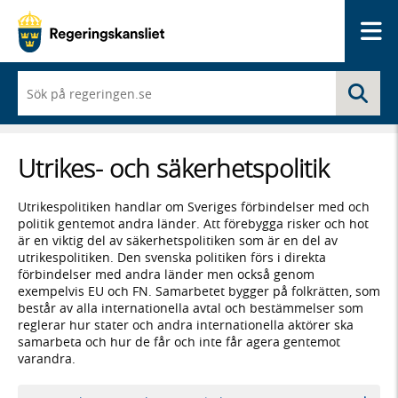
Me
När
Sö
du
börjar
skriva
så
Utrikes- och säkerhetspolitik
framträder
en
lista
Utrikespolitiken handlar om Sveriges förbindelser med och
med
politik gentemot andra länder. Att förebygga risker och hot
sökförslag
är en viktig del av säkerhetspolitiken som är en del av
utrikespolitiken. Den svenska politiken förs i direkta
förbindelser med andra länder men också genom
exempelvis EU och FN. Samarbetet bygger på folkrätten, som
består av alla internationella avtal och bestämmelser som
reglerar hur stater och andra internationella aktörer ska
samarbeta och hur de får och inte får agera gentemot
varandra.