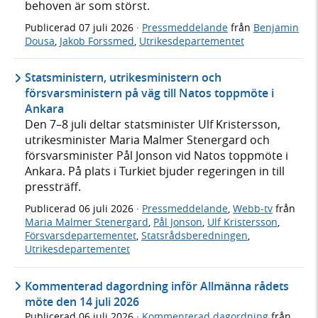
behoven är som störst.
Publicerad
07 juli 2026
·
Pressmeddelande
från
Benjamin
Dousa
,
Jakob Forssmed
,
Utrikesdepartementet
Statsministern, utrikesministern och
försvarsministern på väg till Natos toppmöte i
Ankara
Den 7–8 juli deltar statsminister Ulf Kristersson,
utrikesminister Maria Malmer Stenergard och
försvarsminister Pål Jonson vid Natos toppmöte i
Ankara. På plats i Turkiet bjuder regeringen in till
pressträff.
Publicerad
06 juli 2026
·
Pressmeddelande
,
Webb-tv
från
Maria Malmer Stenergard
,
Pål Jonson
,
Ulf Kristersson
,
Försvarsdepartementet
,
Statsrådsberedningen
,
Utrikesdepartementet
Kommenterad dagordning inför Allmänna rådets
möte den 14 juli 2026
Publicerad
06 juli 2026
·
Kommenterad dagordning
från