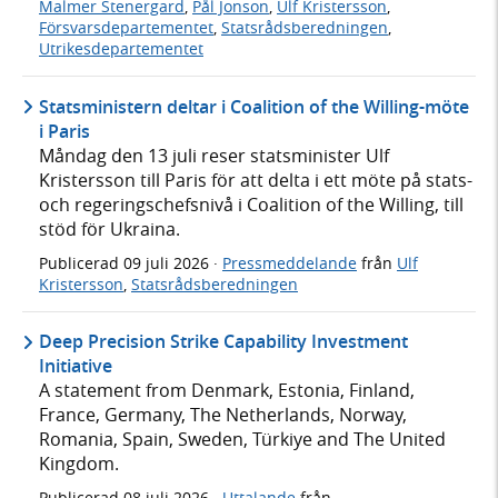
Malmer Stenergard
,
Pål Jonson
,
Ulf Kristersson
,
Försvarsdepartementet
,
Statsrådsberedningen
,
Utrikesdepartementet
Statsministern deltar i Coalition of the Willing-möte
i Paris
Måndag den 13 juli reser statsminister Ulf
Kristersson till Paris för att delta i ett möte på stats-
och regeringschefsnivå i Coalition of the Willing, till
stöd för Ukraina.
Publicerad
09 juli 2026
·
Pressmeddelande
från
Ulf
Kristersson
,
Statsrådsberedningen
Deep Precision Strike Capability Investment
Initiative
A statement from Denmark, Estonia, Finland,
France, Germany, The Netherlands, Norway,
Romania, Spain, Sweden, Türkiye and The United
Kingdom.
Publicerad
08 juli 2026
·
Uttalande
från