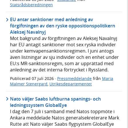
Statsrådsberedningen
EU antar sanktioner med anledning av
förgiftningen av den ryske oppositionspolitikern
Aleksej Navalnyj
Mot bakgrund av förgiftningen av Aleksej Navalnyj
har EU antagit sanktioner mot sex ryska individer
under kemvapensanktionsregimen. I juni antogs
även listningar av sju individer och en enhet under
EU:s MR-sanktionsregim, som är upprättad med
anledning av det interna förtrycket i Ryssland.
Publicerad
07 juli 2026
·
Pressmeddelande
från
Maria
Malmer Stenergard
,
Utrikesdepartementet
Nato väljer Saabs luftburna spanings- och
ledningssystem GlobalEye
I dag den 7 juli i samband med Natos toppmöte i
Ankara meddelade Natos generalsekreterare Mark
Rutte att Nato väljer Saabs flygsystem GlobalEye