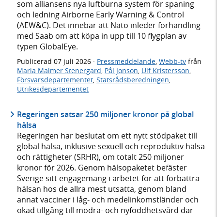
som alliansens nya luftburna system för spaning
och ledning Airborne Early Warning & Control
(AEW&C). Det innebär att Nato inleder förhandling
med Saab om att köpa in upp till 10 flygplan av
typen GlobalEye.
Publicerad
07 juli 2026
·
Pressmeddelande
,
Webb-tv
från
Maria Malmer Stenergard
,
Pål Jonson
,
Ulf Kristersson
,
Försvarsdepartementet
,
Statsrådsberedningen
,
Utrikesdepartementet
Regeringen satsar 250 miljoner kronor på global
hälsa
Regeringen har beslutat om ett nytt stödpaket till
global hälsa, inklusive sexuell och reproduktiv hälsa
och rättigheter (SRHR), om totalt 250 miljoner
kronor för 2026. Genom hälsopaketet befäster
Sverige sitt engagemang i arbetet för att förbättra
hälsan hos de allra mest utsatta, genom bland
annat vacciner i låg- och medelinkomstländer och
ökad tillgång till mödra- och nyföddhetsvård där