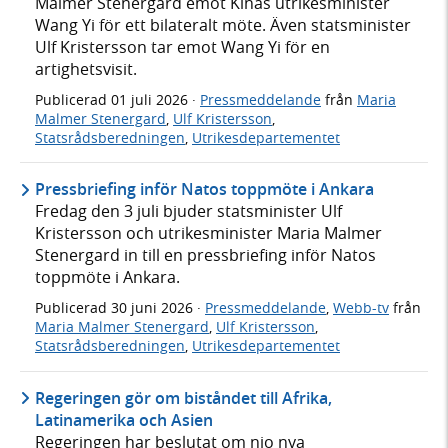
Malmer Stenergard emot Kinas utrikesminister
Wang Yi för ett bilateralt möte. Även statsminister
Ulf Kristersson tar emot Wang Yi för en
artighetsvisit.
Publicerad
01 juli 2026
·
Pressmeddelande
från
Maria
Malmer Stenergard
,
Ulf Kristersson
,
Statsrådsberedningen
,
Utrikesdepartementet
Pressbriefing inför Natos toppmöte i Ankara
Fredag den 3 juli bjuder statsminister Ulf
Kristersson och utrikesminister Maria Malmer
Stenergard in till en pressbriefing inför Natos
toppmöte i Ankara.
Publicerad
30 juni 2026
·
Pressmeddelande
,
Webb-tv
från
Maria Malmer Stenergard
,
Ulf Kristersson
,
Statsrådsberedningen
,
Utrikesdepartementet
Regeringen gör om biståndet till Afrika,
Latinamerika och Asien
Regeringen har beslutat om nio nya