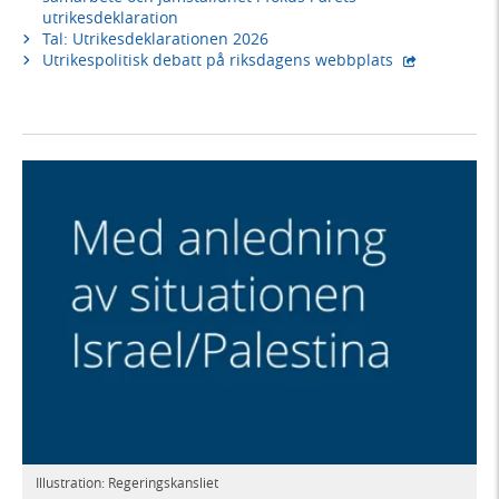
utrikesdeklaration
Tal: Utrikesdeklarationen 2026
- extern webb
Utrikespolitisk debatt på riksdagens webbplats
Illustration: Regeringskansliet