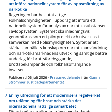
att införa nationellt system för avloppsmätning av
narkotika
Regeringen har beslutat att ge
Folkhälsomyndigheten i uppdrag att införa ett
nationellt system för analys av narkotikasubstanser
i avloppsvatten. Systemet ska inledningsvis
genomföras som ett pilotprojekt och utvecklas i
samverkan med Polismyndigheten. Syftet är att
stärka samhällets kunskap om narkotikaanvändning
och narkotikamarknadens utveckling samt ge bättre
underlag för brottsförebyggande,
brottsbekämpande och folkhälsofrämjande
insatser.
Publicerad
06 juli 2026
·
Pressmeddelande
från
Gunnar
Strömmer
,
Justitiedepartementet
En ny utredning för att modernisera regelverket
om utlämning för brott och stärka det
internationella rättsliga samarbetet
För att möta en alltmer gränsöverskridande