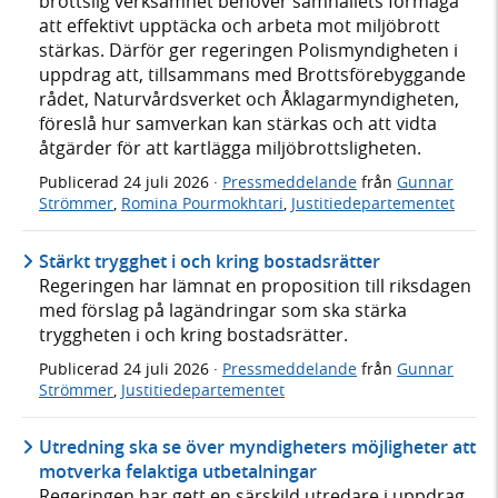
brottslig verksamhet behöver samhällets förmåga
att effektivt upptäcka och arbeta mot miljöbrott
stärkas. Därför ger regeringen Polismyndigheten i
uppdrag att, tillsammans med Brottsförebyggande
rådet, Naturvårdsverket och Åklagarmyndigheten,
föreslå hur samverkan kan stärkas och att vidta
åtgärder för att kartlägga miljöbrottsligheten.
Publicerad
24 juli 2026
·
Pressmeddelande
från
Gunnar
Strömmer
,
Romina Pourmokhtari
,
Justitiedepartementet
Stärkt trygghet i och kring bostadsrätter
Regeringen har lämnat en proposition till riksdagen
med förslag på lagändringar som ska stärka
tryggheten i och kring bostadsrätter.
Publicerad
24 juli 2026
·
Pressmeddelande
från
Gunnar
Strömmer
,
Justitiedepartementet
Utredning ska se över myndigheters möjligheter att
motverka felaktiga utbetalningar
Regeringen har gett en särskild utredare i uppdrag