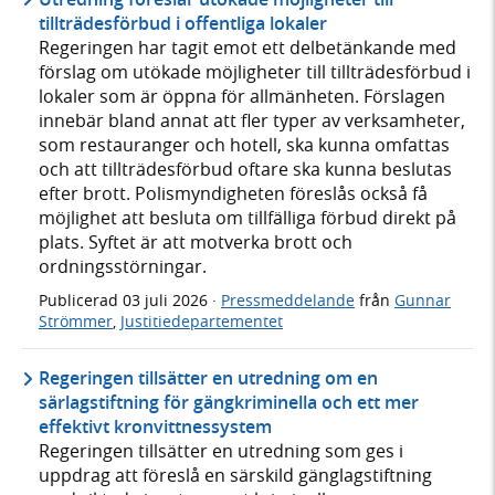
tillträdesförbud i offentliga lokaler
Regeringen har tagit emot ett delbetänkande med
förslag om utökade möjligheter till tillträdesförbud i
lokaler som är öppna för allmänheten. Förslagen
innebär bland annat att fler typer av verksamheter,
som restauranger och hotell, ska kunna omfattas
och att tillträdesförbud oftare ska kunna beslutas
efter brott. Polismyndigheten föreslås också få
möjlighet att besluta om tillfälliga förbud direkt på
plats. Syftet är att motverka brott och
ordningsstörningar.
Publicerad
03 juli 2026
·
Pressmeddelande
från
Gunnar
Strömmer
,
Justitiedepartementet
Regeringen tillsätter en utredning om en
särlagstiftning för gängkriminella och ett mer
effektivt kronvittnessystem
Regeringen tillsätter en utredning som ges i
uppdrag att föreslå en särskild gänglagstiftning