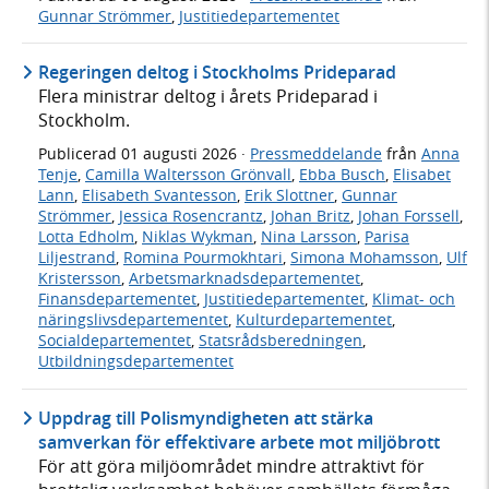
Gunnar Strömmer
,
Justitiedepartementet
Regeringen deltog i Stockholms Prideparad
Flera ministrar deltog i årets Prideparad i
Stockholm.
Publicerad
01 augusti 2026
·
Pressmeddelande
från
Anna
Tenje
,
Camilla Waltersson Grönvall
,
Ebba Busch
,
Elisabet
Lann
,
Elisabeth Svantesson
,
Erik Slottner
,
Gunnar
Strömmer
,
Jessica Rosencrantz
,
Johan Britz
,
Johan Forssell
,
Lotta Edholm
,
Niklas Wykman
,
Nina Larsson
,
Parisa
Liljestrand
,
Romina Pourmokhtari
,
Simona Mohamsson
,
Ulf
Kristersson
,
Arbetsmarknadsdepartementet
,
Finansdepartementet
,
Justitiedepartementet
,
Klimat- och
näringslivsdepartementet
,
Kulturdepartementet
,
Socialdepartementet
,
Statsrådsberedningen
,
Utbildningsdepartementet
Uppdrag till Polismyndigheten att stärka
samverkan för effektivare arbete mot miljöbrott
För att göra miljöområdet mindre attraktivt för