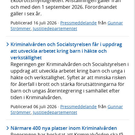
Ekobrottsmyndigheten. Anställningen gäller från
och med den 1 september 2026. Förordnandet
gäller i sex år.
Publicerad
16 juli 2026
·
Pressmeddelande
från
Gunnar
Strömmer
,
Justitiedepartementet
Kriminalvården och Socialstyrelsen får i uppdrag
att utveckla arbetet kring barn i häkte och
verkställighet
Regeringen ger Kriminalvården och Socialstyrelsen i
uppdrag att utveckla arbetet kring barn och unga i
häkte och verkställighet. Syftet är att minska risken
för återfall i brott och stärka förutsättningarna för
barn och ungas återintegrering i samhället efter
tiden i Kriminalvården.
Publicerad
06 juli 2026
·
Pressmeddelande
från
Gunnar
Strömmer
,
Justitiedepartementet
Närmare 400 nya platser inom Kriminalvården
Regeringen har beslutat att Kriminalvården ska få