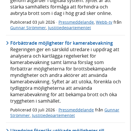
genom åtgärder i digitala system. Syftet är att
stärka samhällets förmåga att förhindra och
avbryta brott som i dag i hög grad sker online.
Publicerad
03 juli 2026
·
Pressmeddelande
,
Webb-tv
från
Gunnar Strömmer
,
Justitiedepartementet
Förbättrade möjligheter för kamerabevakning
Regeringen ger en särskild utredare i uppdrag att
analysera och kartlägga regelverket för
kamerabevakning samt lämna förslag som
förbättrar möjligheterna för brottsbekämpande
myndigheter och andra aktörer att använda
kamerabevakning. Syftet är att utöka, förenkla och
tydliggöra möjligheterna att använda
kamerabevakning för att bekämpa brott och öka
tryggheten i samhället.
Publicerad
03 juli 2026
·
Pressmeddelande
från
Gunnar
Strömmer
,
Justitiedepartementet
Utredning föreslår utökade möjligheter till