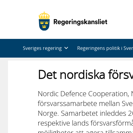
Huvudnavigering
Sveriges regering
Regeringens politik i Sve
Det nordiska för
Nordic Defence Cooperation, N
försvarssamarbete mellan Sver
Norge. Samarbetet inleddes 200
respektive lands försvarsförm
möjligheter att agera tillsam