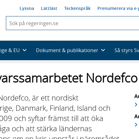
Lyssna
Lättläst
Teckenspråk
Prenumerera via e-
När
du
börjar
skriva
så
rige & EU
Dokument & publikationer
Så styrs S
framträder
en
lista
svarssamarbetet Nordefco
med
sökförslag
ordefco, är ett nordiskt
A
ige, Danmark, Finland, Island och
A
9 och syftar främst till att öka
åga och att stärka ländernas
mans om en kris uppstår i närområdet.