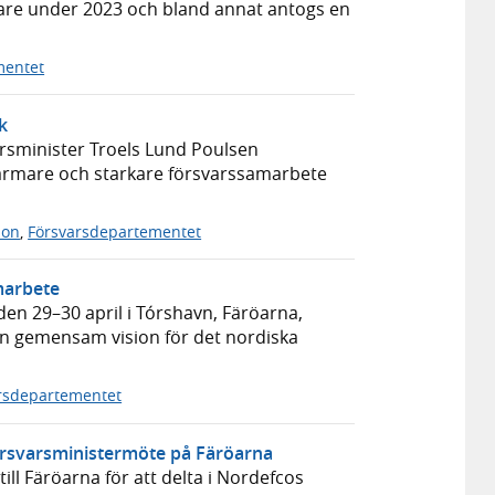
gare under 2023 och bland annat antogs en
mentet
k
rsminister Troels Lund Poulsen
närmare och starkare försvarssamarbete
son
,
Försvarsdepartementet
marbete
n 29–30 april i Tórshavn, Färöarna,
n gemensam vision för det nordiska
rsdepartementet
försvarsministermöte på Färöarna
ill Färöarna för att delta i Nordefcos