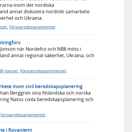
rarna inom det nordiska
land annat diskutera nordiskt samarbete
äkerhet och Ukraina.
nson
,
Försvarsdepartementet
lsingfors
l Jonson när Nordefco och NB8 möts i
land annat regional säkerhet, Ukraina, och
ål Jonson
,
Försvarsdepartementet
bete inom civil beredskapsplanering
ohan Berggren sina finländska och norska
kring Natos civila beredskapsplanering och
Försvarsdepartementet
te i Rovaniemi