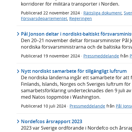
korridorer för militära transporter i Norden.
Publicerad
22 november 2024
·
Rättsliga dokument
,
Sve
Försvarsdepartementet
,
Regeringen
Pål Jonson deltar i nordiskt-baltiskt försvarsmini
Den 20–21 november deltar försvarsminister Pål 
nordiska försvarsministrarna och de baltiska fö
Publicerad
19 november 2024
·
Pressmeddelande
från
P
Nytt nordiskt samarbete för tillgängligt luftrum
De nordiska länderna ingår ett samarbete för att f
Finlands, Islands, Norges och Sveriges luftrum fö
samarbetsförklaring undertecknades den 9 juli av
med Natos toppmöte i Washington.
Publicerad
10 juli 2024
·
Pressmeddelande
från
Pål Jon
Nordefcos årsrapport 2023
2023 var Sverige ordförande i Nordefco och årsr