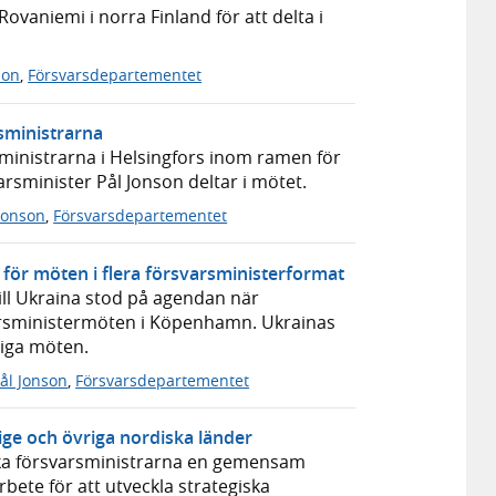
Rovaniemi i norra Finland för att delta i
son
,
Försvarsdepartementet
sministrarna
ministrarna i Helsingfors inom ramen för
rsminister Pål Jonson deltar i mötet.
Jonson
,
Försvarsdepartementet
ör möten i flera försvarsministerformat
ill Ukraina stod på agendan när
varsministermöten i Köpenhamn. Ukrainas
iga möten.
ål Jonson
,
Försvarsdepartementet
rige och övriga nordiska länder
a försvarsministrarna en gemensam
rbete för att utveckla strategiska