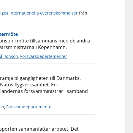
riges internationella överenskommelser
från
stermöte
Jonson i möte tillsammans med de andra
rsvarsministrarna i Köpenhamn.
ål Jonson
,
Försvarsdepartementet
rämja tillgängligheten till Danmarks,
r Natos flygverksamhet. En
 ländernas försvarsministrar i samband
son
,
Försvarsdepartementet
apporten sammanfattar arbetet. Det