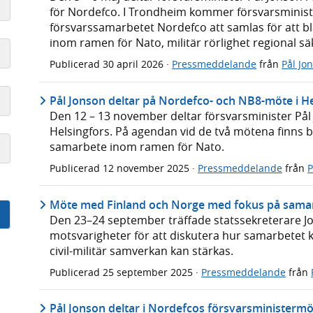
för Nordefco. I Trondheim kommer försvarsminist
försvarssamarbetet Nordefco att samlas för att b
inom ramen för Nato, militär rörlighet regional s
Publicerad
30 april 2026
·
Pressmeddelande
från
Pål Jo
Pål Jonson deltar på Nordefco- och NB8-möte i He
Den 12 – 13 november deltar försvarsminister På
Helsingfors. På agendan vid de två mötena finns b
samarbete inom ramen för Nato.
Publicerad
12 november 2025
·
Pressmeddelande
från
P
Möte med Finland och Norge med fokus på samar
Den 23–24 september träffade statssekreterare J
motsvarigheter för att diskutera hur samarbetet 
civil-militär samverkan kan stärkas.
Publicerad
25 september 2025
·
Pressmeddelande
från
Pål Jonson deltar i Nordefcos försvarsministermö