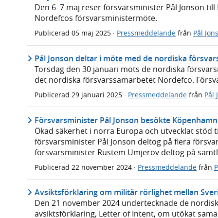
Den 6–7 maj reser försvarsminister Pål Jonson till 
Nordefcos försvarsministermöte.
Publicerad
05 maj 2025
·
Pressmeddelande
från
Pål Jon
Pål Jonson deltar i möte med de nordiska försvar
Torsdag den 30 januari möts de nordiska försvars
det nordiska försvarssamarbetet Nordefco. Försva
Publicerad
29 januari 2025
·
Pressmeddelande
från
Pål 
Försvarsminister Pål Jonson besökte Köpenhamn f
Ökad säkerhet i norra Europa och utvecklat stöd t
försvarsminister Pål Jonson deltog på flera förs
försvarsminister Rustem Umjerov deltog på samtl
Publicerad
22 november 2024
·
Pressmeddelande
från
P
Avsiktsförklaring om militär rörlighet mellan Sve
Den 21 november 2024 undertecknade de nordisk
avsiktsförklaring, Letter of Intent, om utökat sama