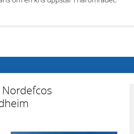
å Nordefcos
ndheim