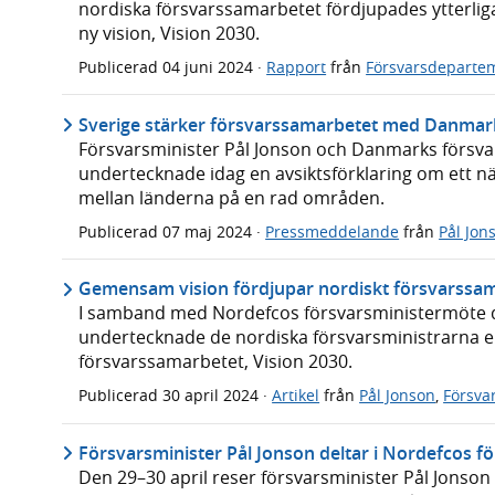
nordiska försvarssamarbetet fördjupades ytterli
ny vision, Vision 2030.
Publicerad
04 juni 2024
·
Rapport
från
Försvarsdeparte
Sverige stärker försvarssamarbetet med Danmar
Försvarsminister Pål Jonson och Danmarks försva
undertecknade idag en avsiktsförklaring om ett 
mellan länderna på en rad områden.
Publicerad
07 maj 2024
·
Pressmeddelande
från
Pål Jon
Gemensam vision fördjupar nordiskt försvarssa
I samband med Nordefcos försvarsministermöte de
undertecknade de nordiska försvarsministrarna e
försvarssamarbetet, Vision 2030.
Publicerad
30 april 2024
·
Artikel
från
Pål Jonson
,
Försva
Försvarsminister Pål Jonson deltar i Nordefcos 
Den 29–30 april reser försvarsminister Pål Jonson t