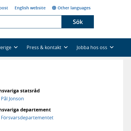
post
English website
Other languages
Sök
verige
Press & kontakt
Jobba hos oss
nsvariga statsråd
Pål Jonson
nsvariga departement
Försvars­departementet