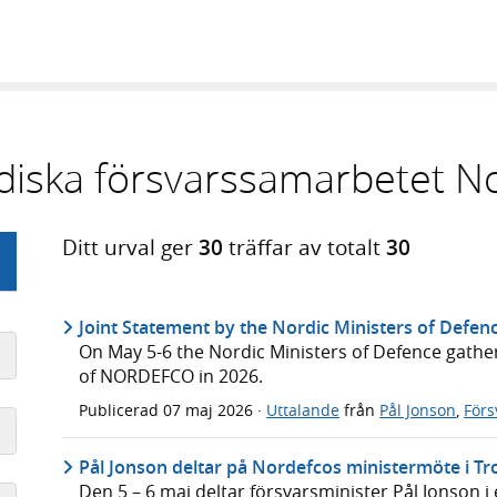
rdiska försvarssamarbetet N
Ditt urval ger
30
träffar av totalt
30
Joint Statement by the Nordic Ministers of Defe
On May 5-6 the Nordic Ministers of Defence gathe
of NORDEFCO in 2026.
Publicerad
07 maj 2026
·
Uttalande
från
Pål Jonson
,
För
Pål Jonson deltar på Nordefcos ministermöte i T
Den 5 – 6 maj deltar försvarsminister Pål Jonson 