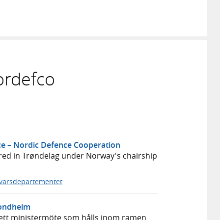
ordefco
nce – Nordic Defence Cooperation
red in Trøndelag under Norway's chairship
svarsdepartementet
rondheim
i ett ministermöte som hålls inom ramen