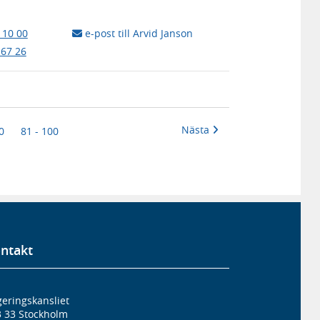
 10 00
e-post till Arvid Janson
 67 26
Nästa
0
81 - 100
ntakt
eringskansliet
3 33 Stockholm