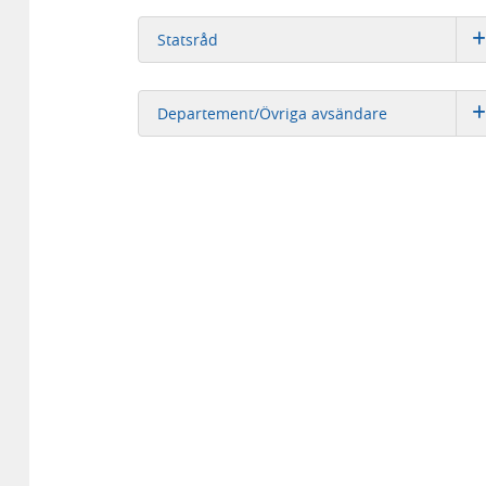
Statsråd
Departement/Övriga avsändare