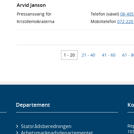
Arvid Janson
Pressansvarig för
Telefon (växel)
08-405
Kristdemokraterna
Mobiltelefon
072-220
1 - 20
21 - 40
41 - 60
61 - 8
Departement
Ko
Statsrådsberedningen
Reg
10
Arbetsmarknads­departementet