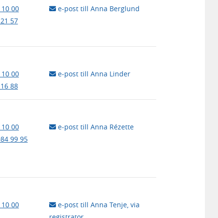
 10 00
e-post till Anna Berglund
 21 57
 10 00
e-post till Anna Linder
 16 88
 10 00
e-post till Anna Rézette
084 99 95
 10 00
e-post till Anna Tenje, via
registrator