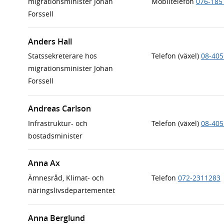
migrationsminister Johan
Mobiltelefon
076-185
Forssell
Anders Hall
Statssekreterare hos
Telefon (växel)
08-405
migrationsminister Johan
Forssell
Andreas Carlson
Infrastruktur- och
Telefon (växel)
08-405
bostadsminister
Anna Ax
Ämnesråd, Klimat- och
Telefon
072-2311283
näringslivsdepartementet
Anna Berglund