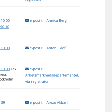
 10 00
e-post till Annica Berg
 90 10
 10 00
e-post till Anton Eklöf
 10 00
Fax
e-post till
ress
Arbetsmarknadsdepartementet,
tockholm
via registrator
 39
e-post till Arezó Akbari