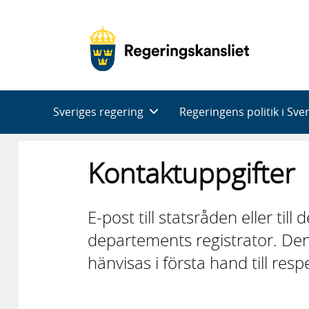
Huvudnavigering
Sveriges regering
Regeringens politik i Sve
Kontaktuppgifter
E-post till statsråden eller til
departements registrator. Den
hänvisas i första hand till res