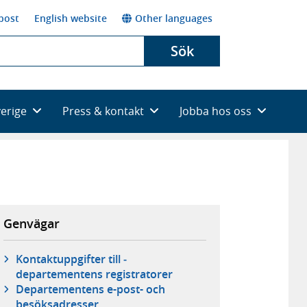
post
English website
Other languages
Sök
verige
Press & kontakt
Jobba hos oss
Genvägar
Kontaktuppgifter till ­
departementens registratorer
Departementens e-post- och
besöksadresser