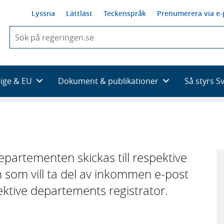
Lyssna
Lättläst
Teckenspråk
Prenumerera via e-
När
du
börjar
skriva
så
rige & EU
Dokument & publikationer
Så styrs S
framträder
en
lista
med
sökförslag
l departementen skickas till respektive
 som vill ta del av inkommen e-post
pektive departements registrator.