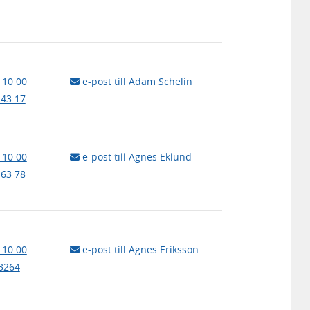
 10 00
e-post till Adam Schelin
 43 17
 10 00
e-post till Agnes Eklund
 63 78
 10 00
e-post till Agnes Eriksson
3264