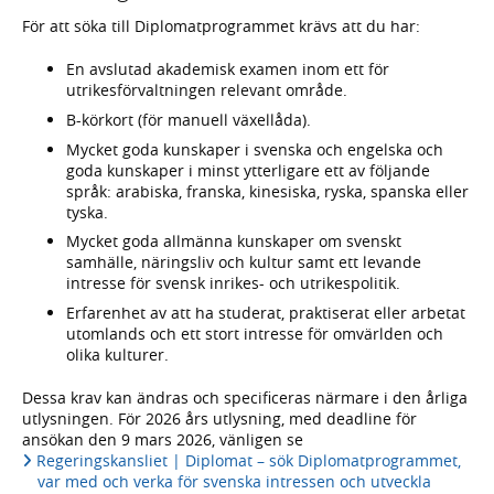
För att söka till Diplomatprogrammet krävs att du har:
En avslutad akademisk examen inom ett för
utrikesförvaltningen relevant område.
B-körkort (för manuell växellåda).
Mycket goda kunskaper i svenska och engelska och
goda kunskaper i minst ytterligare ett av följande
språk: arabiska, franska, kinesiska, ryska, spanska eller
tyska.
Mycket goda allmänna kunskaper om svenskt
samhälle, näringsliv och kultur samt ett levande
intresse för svensk inrikes- och utrikespolitik.
Erfarenhet av att ha studerat, praktiserat eller arbetat
utomlands och ett stort intresse för omvärlden och
olika kulturer.
Dessa krav kan ändras och specificeras närmare i den årliga
utlysningen. För 2026 års utlysning, med deadline för
ansökan den 9 mars 2026, vänligen se
Regeringskansliet | Diplomat – sök Diplomatprogrammet,
var med och verka för svenska intressen och utveckla