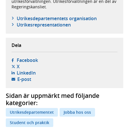
utrikesförvaltningen. Utrikesförvaltningen är en del av
Regeringskansliet.
Utrikes­departementets organisation
Utrikesrepresentationen
Dela
- öppnas i ny flik, extern webbplats,
Facebook
- öppnas i ny flik, extern webbplats,
X
- öppnas i ny flik, extern webbplats,
LinkedIn
- öppnar din e-postklient,
E-post
Sidan är uppmärkt med följande
kategorier:
Utrikesdepartementet
Jobba hos oss
Student och praktik