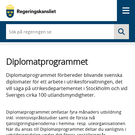
Me
När
Sö
du
börjar
skriva
så
framträder
Diplomatprogrammet
en
lista
med
Diplomatprogrammet förbereder blivande svenska
sökförslag
diplomater för ett arbete i utrikesförvaltningen, det
vill säga på utrikesdepartementet i Stockholm och vid
Sveriges cirka 100 utlandsmyndigheter.
Diplomatprogrammet omfattar fyra månaders utbildning
inkl. intensivspråkstudier samt de första två
tjänstgöringsperioderna i hemma- resp. uteorganisationen.
När du antas till Diplomatprogrammet deltar du vanligtvis i
utbildningsdelen under ditt första anställningsår.