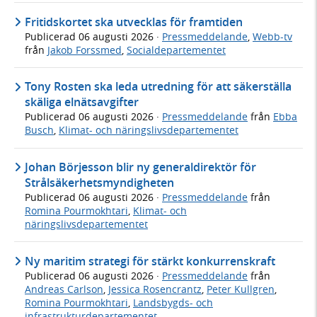
Fritidskortet ska utvecklas för framtiden
Publicerad
06 augusti 2026
·
Pressmeddelande
,
Webb-tv
från
Jakob Forssmed
,
Socialdepartementet
Tony Rosten ska leda utredning för att säkerställa
skäliga elnätsavgifter
Publicerad
06 augusti 2026
·
Pressmeddelande
från
Ebba
Busch
,
Klimat- och näringslivsdepartementet
Johan Börjesson blir ny generaldirektör för
Strålsäkerhetsmyndigheten
Publicerad
06 augusti 2026
·
Pressmeddelande
från
Romina Pourmokhtari
,
Klimat- och
näringslivsdepartementet
Ny maritim strategi för stärkt konkurrenskraft
Publicerad
06 augusti 2026
·
Pressmeddelande
från
Andreas Carlson
,
Jessica Rosencrantz
,
Peter Kullgren
,
Romina Pourmokhtari
,
Landsbygds- och
infrastrukturdepartementet