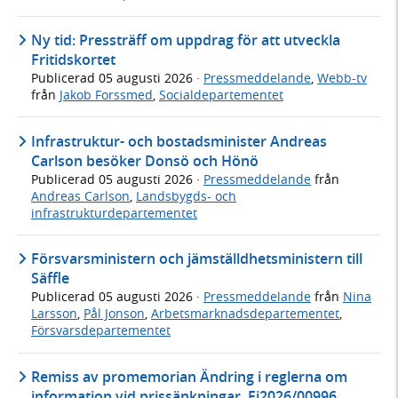
Ny tid: Pressträff om uppdrag för att utveckla
Fritidskortet
Publicerad
05 augusti 2026
·
Pressmeddelande
,
Webb-tv
från
Jakob Forssmed
,
Socialdepartementet
Infrastruktur- och bostadsminister Andreas
Carlson besöker Donsö och Hönö
Publicerad
05 augusti 2026
·
Pressmeddelande
från
Andreas Carlson
,
Landsbygds- och
infrastrukturdepartementet
Försvarsministern och jämställdhetsministern till
Säffle
Publicerad
05 augusti 2026
·
Pressmeddelande
från
Nina
Larsson
,
Pål Jonson
,
Arbetsmarknadsdepartementet
,
Försvarsdepartementet
Remiss av promemorian Ändring i reglerna om
information vid prissänkningar, Fi2026/00996