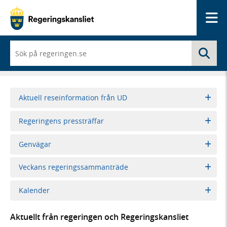
Me
När
Sö
du
börjar
skriva
så
framträder
Aktuell reseinformation från UD
en
lista
Regeringens pressträffar
med
sökförslag
Genvägar
Veckans regeringssammanträde
Kalender
Aktuellt från regeringen och Regeringskansliet