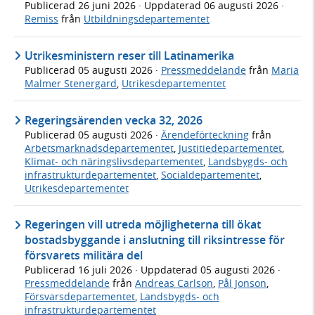
Publicerad
26 juni 2026
· Uppdaterad
06 augusti 2026
·
Remiss
från
Utbildningsdepartementet
Utrikesministern reser till Latinamerika
Publicerad
05 augusti 2026
·
Pressmeddelande
från
Maria
Malmer Stenergard
,
Utrikesdepartementet
Regeringsärenden vecka 32, 2026
Publicerad
05 augusti 2026
·
Ärendeförteckning
från
Arbetsmarknadsdepartementet
,
Justitiedepartementet
,
Klimat- och näringslivsdepartementet
,
Landsbygds- och
infrastrukturdepartementet
,
Socialdepartementet
,
Utrikesdepartementet
Regeringen vill utreda möjligheterna till ökat
bostadsbyggande i anslutning till riksintresse för
försvarets militära del
Publicerad
16 juli 2026
· Uppdaterad
05 augusti 2026
·
Pressmeddelande
från
Andreas Carlson
,
Pål Jonson
,
Försvarsdepartementet
,
Landsbygds- och
infrastrukturdepartementet