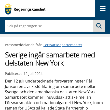
Me
När
Sö
du
börjar
skriva
så
Pressmeddelande från
Försvarsdepartementet
framträder
en
Sverige ingår samarbete med
lista
med
delstaten New York
sökförslag
Publicerad
12 juli 2024
Den 12 juli undertecknade försvarsminister Pål
Jonson en avsiktsförklaring om samarbete mellan
Sverige och den amerikanska delstaten New York.
Samarbetet kommer i huvudsak att ske mellan
Försvarsmakten och nationalgardet i New York, inom
ramen för USA:s så kallade State Partnership