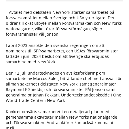
– Avtalet med delstaten New York stärker samarbetet på
försvarsområdet mellan Sverige och USA ytterligare. Det
bidrar till ökat utbyte mellan Försvarsmakten och New Yorks
nationalgarde, vilket ökar försvarsförmågan, säger
försvarsminister Pål Jonson.
I april 2023 ansökte den svenska regeringen om att
nomineras till SPP-samarbetet, och USA:s försvarsminister
fattade i juni 2024 beslut om att Sverige ska erbjudas
samarbete med New York.
Den 12 juli undertecknades en avsiktsförklaring om
samarbete av Marcos Soler, biträdande chef med ansvar för
allmän säkerhet i delstaten New York, samt generalmajor
Raymond F Shields, och försvarsminister Pål Jonson samt
generalmajor Johan Pekkari. Undertecknandet skedde i One
World Trade Center i New York.
Konkret omsätts samarbetet i en detaljerad plan med
gemensamma aktiviteter mellan New Yorks nationalgarde
och Försvarsmakten. Andra aktörer kan också komma att
ingå.