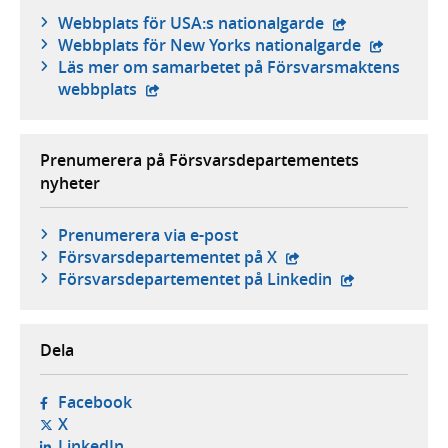
- extern webbpl
Webbplats för USA:s nationalgarde
- extern w
Webbplats för New Yorks nationalgarde
Läs mer om samarbetet på Försvarsmaktens
- extern webbplats,
webbplats
Prenumerera på Försvarsdepartementets
nyheter
Prenumerera via e-post
- extern webbplats,
Försvars­departementet på X
- extern webbp
Försvars­departementet på Linkedin
Dela
- öppnas i ny flik, extern webbplats,
Facebook
- öppnas i ny flik, extern webbplats,
X
- öppnas i ny flik, extern webbplats,
LinkedIn