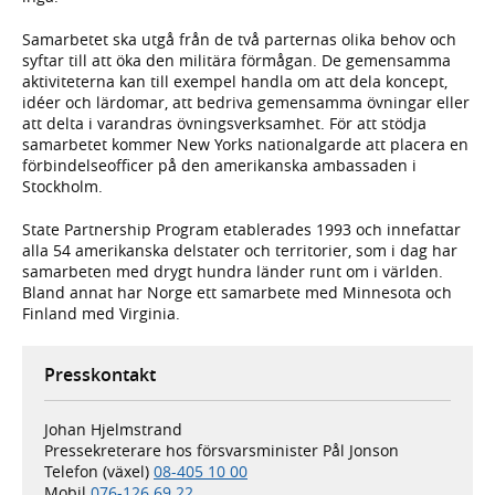
Samarbetet ska utgå från de två parternas olika behov och
syftar till att öka den militära förmågan. De gemensamma
aktiviteterna kan till exempel handla om att dela koncept,
idéer och lärdomar, att bedriva gemensamma övningar eller
att delta i varandras övningsverksamhet. För att stödja
samarbetet kommer New Yorks nationalgarde att placera en
förbindelseofficer på den amerikanska ambassaden i
Stockholm.
State Partnership Program etablerades 1993 och innefattar
alla 54 amerikanska delstater och territorier, som i dag har
samarbeten med drygt hundra länder runt om i världen.
Bland annat har Norge ett samarbete med Minnesota och
Finland med Virginia.
Presskontakt
Johan Hjelmstrand
Pressekreterare hos försvarsminister Pål Jonson
Telefon (växel)
08-405 10 00
Mobil
076-126 69 22