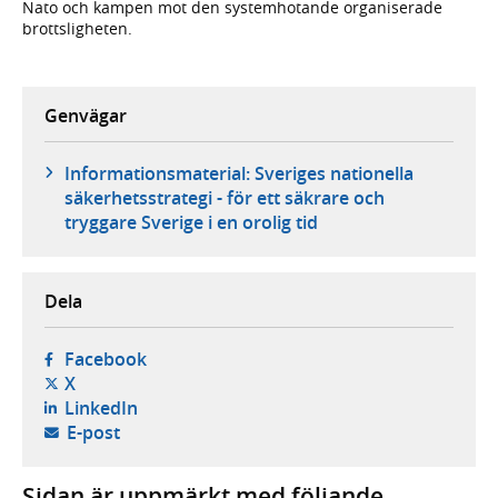
Nato och kampen mot den systemhotande organiserade
brottsligheten.
Genvägar
Informationsmaterial: Sveriges nationella
säkerhetsstrategi - för ett säkrare och
tryggare Sverige i en orolig tid
Dela
- öppnas i ny flik, extern webbplats,
Facebook
- öppnas i ny flik, extern webbplats,
X
- öppnas i ny flik, extern webbplats,
LinkedIn
- öppnar din e-postklient,
E-post
Sidan är uppmärkt med följande