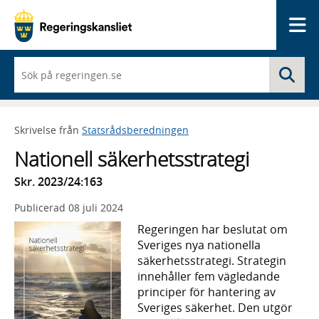
Me
När
Sö
du
börjar
skriva
så
Skrivelse från
Statsrådsberedningen
framträder
en
Nationell säkerhetsstrategi
lista
med
Skr. 2023/24:163
sökförslag
Publicerad
08 juli 2024
Regeringen har beslutat om
Sveriges nya nationella
säkerhetsstrategi. Strategin
innehåller fem vägledande
principer för hantering av
Sveriges säkerhet. Den utgör