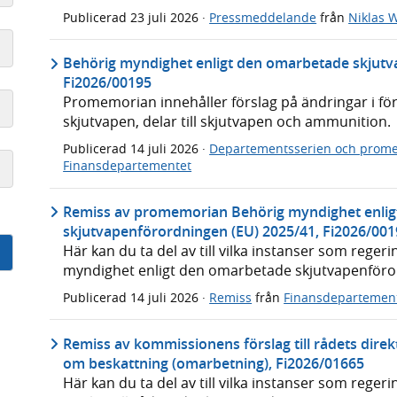
Publicerad
23 juli 2026
·
Pressmeddelande
från
Niklas
Behörig myndighet enligt den omarbetade skjutv
Fi2026/00195
Promemorian innehåller förslag på ändringar i fö
skjutvapen, delar till skjutvapen och ammunition.
Publicerad
14 juli 2026
·
Departementsserien och prom
Finansdepartementet
Remiss av promemorian Behörig myndighet enli
skjutvapenförordningen (EU) 2025/41, Fi2026/00
Här kan du ta del av till vilka instanser som reg
myndighet enligt den omarbetade skjutvapenföro
Publicerad
14 juli 2026
·
Remiss
från
Finansdepartemen
Remiss av kommissionens förslag till rådets direk
om beskattning (omarbetning), Fi2026/01665
Här kan du ta del av till vilka instanser som reg