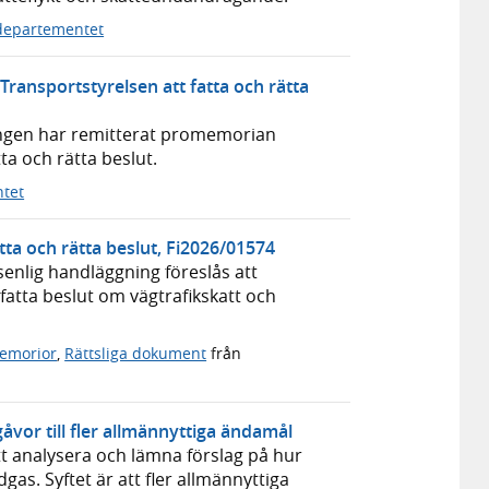
departementet
ransportstyrelsen att fatta och rätta
eringen har remitterat promemorian
ta och rätta beslut.
tet
tta och rätta beslut, Fi2026/01574
nlig handläggning föreslås att
fatta beslut om vägtrafikskatt och
emorior
,
Rättsliga dokument
från
åvor till fler allmännyttiga ändamål
t analysera och lämna förslag på hur
as. Syftet är att fler allmännyttiga