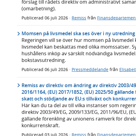
förslag till rådets direktiv om administrativt sam
(omarbetning).
Publicerad
06 juli 2026
·
Remiss
från
Finansdepartemen
Momsen på livsmedel ska ses över i ny utredning
Regeringen vill se över hur momsen på livsmedel ka
livsmedel kan beskattas med olika momssatser. Syf
hushållens inköp av särskilt nödvändiga livsmedel.
bokstavsutredning.
Publicerad
06 juli 2026
·
Pressmeddelande
från
Elisabe
Remiss av direktiv om ändring av direktiv 2003/4
2016/1164, (EU) 2017/1852, (EU) 2025/50 gällande
skatt och stödjande av EU:s tillväxt och konkurre
Här kan du ta del av till vilka instanser som reger
direktiv 2003/49/EG, 2009/133/EG, 2011/96/EU, (EU
gällande förenkling av unionens ramverk för direkt
konkurrenskraft.
Publicerad
03 juli 2026
·
Remiss
från
Finansdepartemen