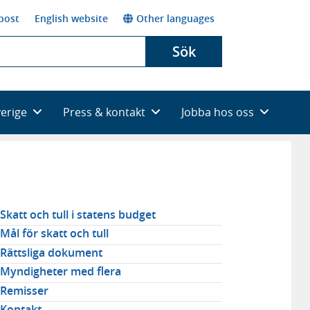
post
English website
Other languages
Sök
verige
Press & kontakt
Jobba hos oss
elaterad
Skatt och tull i statens budget
avigering
Mål för skatt och tull
Rättsliga dokument
Myndigheter med flera
Remisser
Kontakt