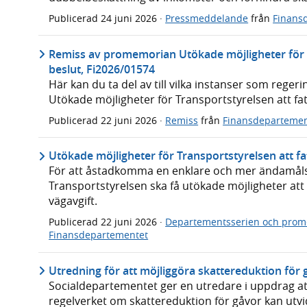
Publicerad
24 juni 2026
·
Pressmeddelande
från
Finans
Remiss av promemorian Utökade möjligheter för T
beslut, Fi2026/01574
Här kan du ta del av till vilka instanser som reg
Utökade möjligheter för Transportstyrelsen att fat
Publicerad
22 juni 2026
·
Remiss
från
Finansdepartemen
Utökade möjligheter för Transportstyrelsen att fa
För att åstadkomma en enklare och mer ändamålse
Transportstyrelsen ska få utökade möjligheter att 
vägavgift.
Publicerad
22 juni 2026
·
Departementsserien och prom
Finansdepartementet
Utredning för att möjliggöra skattereduktion för g
Socialdepartementet ger en utredare i uppdrag at
regelverket om skattereduktion för gåvor kan utvidg