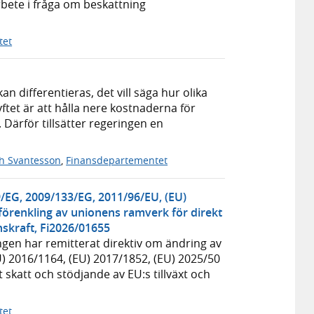
arbete i fråga om beskattning
tet
n differentieras, det vill säga hur olika
tet är att hålla nere kostnaderna för
 Därför tillsätter regeringen en
th Svantesson
,
Finansdepartementet
9/EG, 2009/133/EG, 2011/96/EU, (EU)
 förenkling av unionens ramverk för direkt
nskraft, Fi2026/01655
ingen har remitterat direktiv om ändring av
) 2016/1164, (EU) 2017/1852, (EU) 2025/50
 skatt och stödjande av EU:s tillväxt och
tet