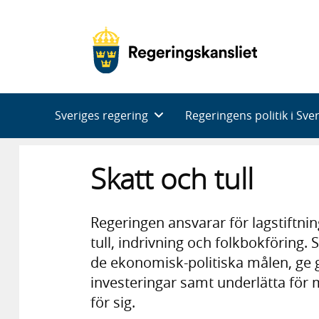
Huvudnavigering
Sveriges regering
Regeringens politik i Sve
Skatt och tull
Regeringen ansvarar för lagstiftni
tull, indrivning och folkbokföring.
de ekonomisk-politiska målen, ge g
investeringar samt underlätta för 
för sig.