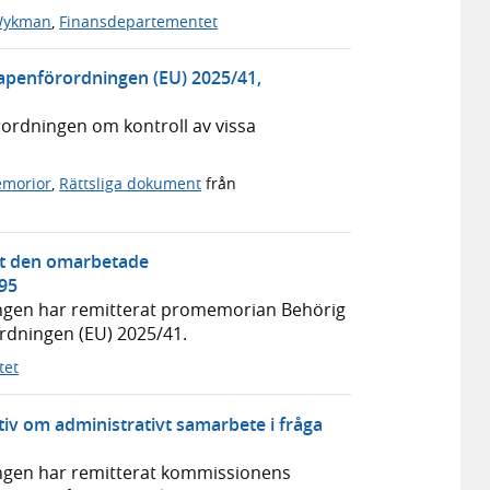
 Wykman
,
Finansdepartementet
apenförordningen (EU) 2025/41,
rordningen om kontroll av vissa
emorior
,
Rättsliga dokument
från
gt den omarbetade
195
eringen har remitterat promemorian Behörig
rdningen (EU) 2025/41.
tet
tiv om administrativt samarbete i fråga
eringen har remitterat kommissionens