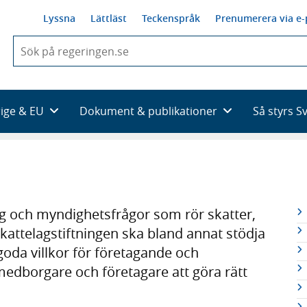
Lyssna
Lättläst
Teckenspråk
Prenumerera via e-
När
du
börjar
skriva
så
rige & EU
Dokument & publikationer
Så styrs S
framträder
en
lista
med
sökförslag
R
ng och myndighetsfrågor som rör skatter,
n
 Skattelagstiftningen ska bland annat stödja
oda villkor för företagande och
medborgare och företagare att göra rätt