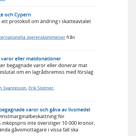
ige och Cypern
ett protokoll om ändring i skatteavtalet
nternationella överenskommelser
från
 varor eller matdonationer
ljer begagnade varor eller donerar mat
eslutat om en lagrådsremiss med förslag
th Svantesson
,
Erik Slottner
,
 begagnade varor och gåva av livsmedel
 vinstmarginalbeskattning för
s inköpspris inte överstiger 10 000 kronor.
ända gåvomottagare i vissa fall ska