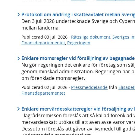
Protokoll om ändring i skatteavtalet mellan Sver
Den 3 juli 2026 undertecknade Sverige och Cypern 
mellan länderna.
Publicerad
03 juli 2026
·
Rättsliga dokument
,
Sveriges i
Finansdepartementet
,
Regeringen
Enklare momsregler vid försäljning av begagnade
Nu gör regeringen det enklare för företag som sä
genom minskad administration. Regeringen har b
om förenklade momsregler.
Publicerad
02 juli 2026
·
Pressmeddelande
från
Elisabe
Finansdepartementet
Enklare mervärdesskatteregler vid försäljning av
I lagrådsremissen föreslås att så kallad förenklad
mervärdesskatt utökas till att även avse varor var
Dessutom föreslås att gåvor av livsmedel till godk