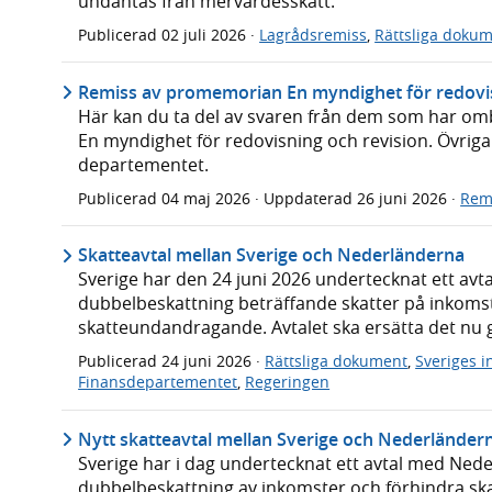
undantas från mervärdesskatt.
Publicerad
02 juli 2026
·
Lagrådsremiss
,
Rättsliga doku
Remiss av promemorian En myndighet för redovis
Här kan du ta del av svaren från dem som har o
En myndighet för redovisning och revision. Övriga y
departementet.
Publicerad
04 maj 2026
· Uppdaterad
26 juni 2026
·
Rem
Skatteavtal mellan Sverige och Nederländerna
Sverige har den 24 juni 2026 undertecknat ett av
dubbelbeskattning beträffande skatter på inkomst
skatteundandragande. Avtalet ska ersätta det nu g
Publicerad
24 juni 2026
·
Rättsliga dokument
,
Sveriges 
Finansdepartementet
,
Regeringen
Nytt skatteavtal mellan Sverige och Nederländer
Sverige har i dag undertecknat ett avtal med Nede
dubbelbeskattning av inkomster och förhindra sk