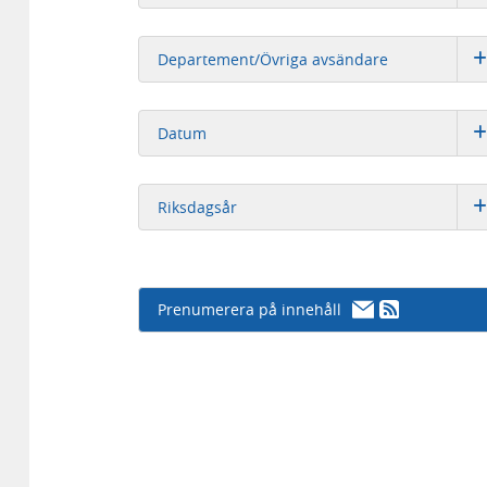
Departement/Övriga avsändare
Datum
Riksdagsår
Prenumerera på innehåll