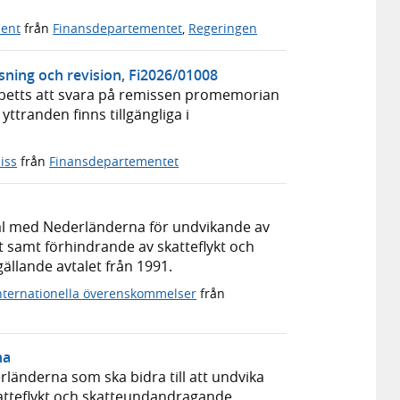
ment
från
Finansdepartementet
,
Regeringen
ning och revision, Fi2026/01008
mbetts att svara på remissen promemorian
ttranden finns tillgängliga i
iss
från
Finansdepartementet
tal med Nederländerna för undvikande av
 samt förhindrande av skatteflykt och
ällande avtalet från 1991.
internationella överenskommelser
från
na
rländerna som ska bidra till att undvika
atteflykt och skatteundandragande.