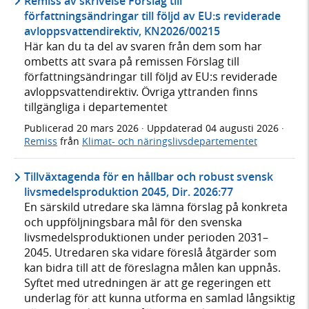
Remiss av skrivelse Förslag till
författningsändringar till följd av EU:s reviderade
avloppsvattendirektiv, KN2026/00215
Här kan du ta del av svaren från dem som har
ombetts att svara på remissen Förslag till
författningsändringar till följd av EU:s reviderade
avloppsvattendirektiv. Övriga yttranden finns
tillgängliga i departementet
Publicerad
20 mars 2026
· Uppdaterad
04 augusti 2026
·
Remiss
från
Klimat- och näringslivsdepartementet
Tillväxtagenda för en hållbar och robust svensk
livsmedelsproduktion 2045, Dir. 2026:77
En särskild utredare ska lämna förslag på konkreta
och uppföljningsbara mål för den svenska
livsmedelsproduktionen under perioden 2031–
2045. Utredaren ska vidare föreslå åtgärder som
kan bidra till att de föreslagna målen kan uppnås.
Syftet med utredningen är att ge regeringen ett
underlag för att kunna utforma en samlad långsiktig