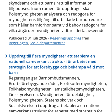
skyndsamt och att barns rätt till information
tillgodoses. Inom ramen för uppdraget ska
Polismyndigheten analysera och redogöra för
myndighetens tillgång till utbildade barnutredare
som håller barnförhör samt vid behov redogöra för
vilka åtgärder myndigheten vidtar i detta avseende.
Publicerad
31 juli 2026
·
Regeringsuppdrag
från
Regeringen
,
Socialdepartementet
Uppdrag till flera myndigheter att etablera en
nationell samverkansstruktur för arbetet med
strategin för att förebygga och bekämpa våld mot
barn
Regeringen ger Barnombudsmannen,
Brottsförebyggande rådet, Brottsoffermyndigheten,
Folkhälsomyndigheten, Jämställdhetsmyndigheten,
länsstyrelserna, Myndigheten för delaktighet,
Polismyndigheten, Statens skolverk och
Socialstyrelsen i uppdrag att etablera en nationell
samverkansstruktur för arbetet med strategin för