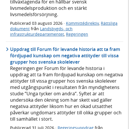
tillväxtagenda för en hållbar svensk
livsmedelsproduktion och en stärkt
livsmedelsförsörjning.
Publicerad
03 augusti 2026
·
Kommittédirektiv
,
Rättsliga
dokument
från
Landsbygds- och
infrastrukturdepartementet
,
Regeringen
Uppdrag till Forum för levande historia att ta fram
fördjupad kunskap om negativa attityder till vissa
grupper hos svenska skolelever
Regeringen ger Forum för levande historia i
uppdrag att ta fram fördjupad kunskap om negativa
attityder till vissa grupper hos svenska skolelever
med utgångspunkt i resultaten från myndighetens
studie ”Unga tycker om andra”. Syftet är att
undersöka den ökning som har skett vad gäller
negativa attityder liksom hur en ökad utsatthet
påverkar ungdomars attityder till olika grupper och
till samhället i stort.
Publicerad
31 juli 2026
·
Regeringsuppdrag
från