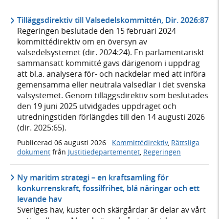
Tilläggsdirektiv till Valsedelskommittén, Dir. 2026:87
Regeringen beslutade den 15 februari 2024
kommittédirektiv om en översyn av
valsedelsystemet (dir. 2024:24). En parlamentariskt
sammansatt kommitté gavs därigenom i uppdrag
att bl.a. analysera för- och nackdelar med att införa
gemensamma eller neutrala valsedlar i det svenska
valsystemet. Genom tilläggsdirektiv som beslutades
den 19 juni 2025 utvidgades uppdraget och
utredningstiden förlängdes till den 14 augusti 2026
(dir. 2025:65).
Publicerad
06 augusti 2026
·
Kommittédirektiv
,
Rättsliga
dokument
från
Justitiedepartementet
,
Regeringen
Ny maritim strategi – en kraftsamling för
konkurrenskraft, fossilfrihet, blå näringar och ett
levande hav
Sveriges hav, kuster och skärgårdar är delar av vårt