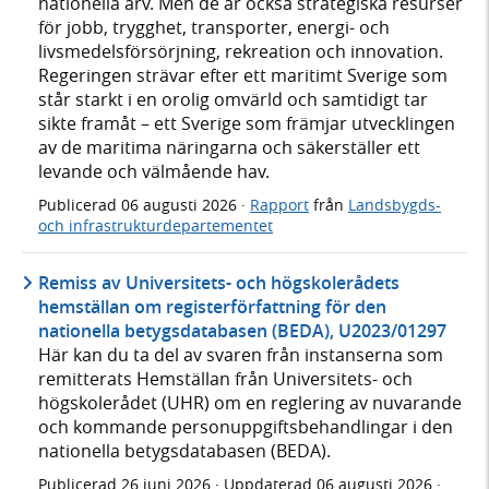
nationella arv. Men de är också strategiska resurser
för jobb, trygghet, transporter, energi- och
livsmedelsförsörjning, rekreation och innovation.
Regeringen strävar efter ett maritimt Sverige som
står starkt i en orolig omvärld och samtidigt tar
sikte framåt – ett Sverige som främjar utvecklingen
av de maritima näringarna och säkerställer ett
levande och välmående hav.
Publicerad
06 augusti 2026
·
Rapport
från
Landsbygds-
och infrastrukturdepartementet
Remiss av Universitets- och högskolerådets
hemställan om registerförfattning för den
nationella betygsdatabasen (BEDA), U2023/01297
Här kan du ta del av svaren från instanserna som
remitterats Hemställan från Universitets- och
högskolerådet (UHR) om en reglering av nuvarande
och kommande personuppgiftsbehandlingar i den
nationella betygsdatabasen (BEDA).
Publicerad
26 juni 2026
· Uppdaterad
06 augusti 2026
·