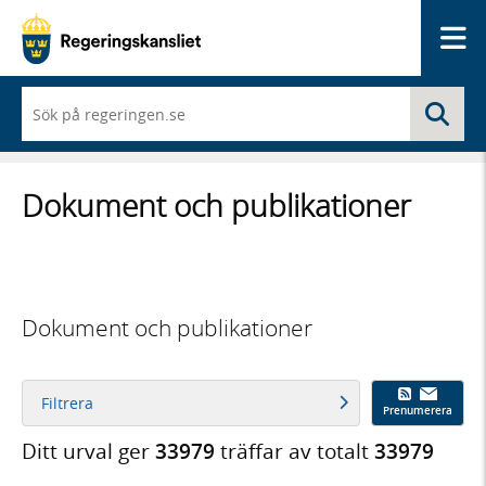
Me
När
Sö
du
börjar
skriva
så
Dokument och publikationer
framträder
en
lista
med
sökförslag
Dokument och publikationer
Filtrera
Prenumerera
Ditt urval ger
33979
träffar av totalt
33979