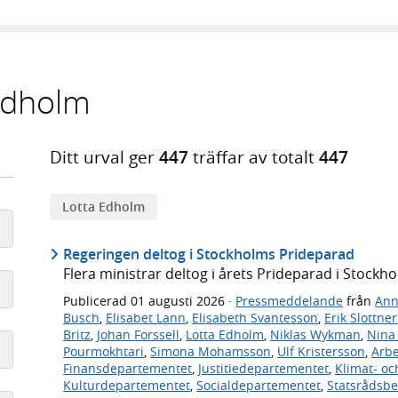
 Edholm
Ditt urval ger
447
träffar av totalt
447
Lotta Edholm
Regeringen deltog i Stockholms Prideparad
Flera ministrar deltog i årets Prideparad i Stockho
Publicerad
01 augusti 2026
·
Pressmeddelande
från
Ann
Busch
,
Elisabet Lann
,
Elisabeth Svantesson
,
Erik Slottner
Britz
,
Johan Forssell
,
Lotta Edholm
,
Niklas Wykman
,
Nina
Pourmokhtari
,
Simona Mohamsson
,
Ulf Kristersson
,
Arb
Finansdepartementet
,
Justitiedepartementet
,
Klimat- oc
Kulturdepartementet
,
Socialdepartementet
,
Statsrådsb