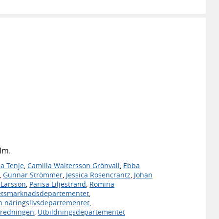
lm.
a Tenje
,
Camilla Waltersson Grönvall
,
Ebba
,
Gunnar Strömmer
,
Jessica Rosencrantz
,
Johan
 Larsson
,
Parisa Liljestrand
,
Romina
etsmarknadsdepartementet
,
h näringslivsdepartementet
,
eredningen
,
Utbildningsdepartementet