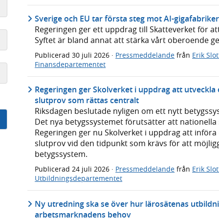
Sverige och EU tar första steg mot AI-gigafabrike
Regeringen ger ett uppdrag till Skatteverket för at
Syftet är bland annat att stärka vårt oberoende 
Publicerad
30 juli 2026
·
Pressmeddelande
från
Erik Slo
Finansdepartementet
Regeringen ger Skolverket i uppdrag att utveckla o
slutprov som rättas centralt
Riksdagen beslutade nyligen om ett nytt betygssy
Det nya betygssystemet förutsätter att nationella 
Regeringen ger nu Skolverket i uppdrag att införa d
slutprov vid den tidpunkt som krävs för att möjlig
betygssystem.
Publicerad
24 juli 2026
·
Pressmeddelande
från
Erik Slo
Utbildningsdepartementet
Ny utredning ska se över hur lärosätenas utbild
arbetsmarknadens behov