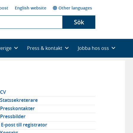
post
English website
Other languages
Sök
verige
Press & kontakt
Jobba hos oss
elaterad
CV
avigering
Statssekreterare
Presskontakter
Pressbilder
E-post till registrator
Kontakt