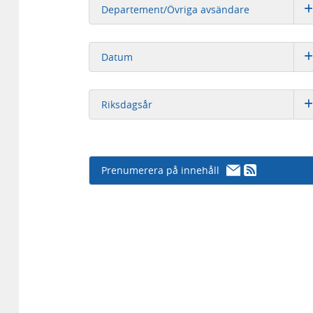
Departement/Övriga avsändare
Datum
Riksdagsår
Prenumerera på innehåll