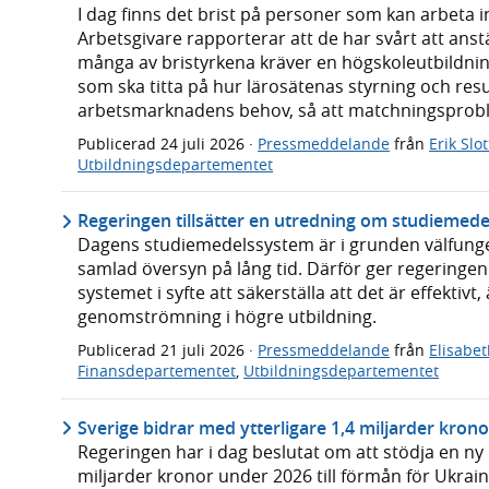
I dag finns det brist på personer som kan arbeta i
Arbetsgivare rapporterar att de har svårt att ans
många av bristyrkena kräver en högskoleutbildning
som ska titta på hur lärosätenas styrning och resu
arbetsmarknadens behov, så att matchningsprob
Publicerad
24 juli 2026
·
Pressmeddelande
från
Erik Slo
Utbildningsdepartementet
Regeringen tillsätter en utredning om studiemed
Dagens studiemedelssystem är i grunden välfung
samlad översyn på lång tid. Därför ger regeringen 
systemet i syfte att säkerställa att det är effektivt
genomströmning i högre utbildning.
Publicerad
21 juli 2026
·
Pressmeddelande
från
Elisabe
Finansdepartementet
,
Utbildningsdepartementet
Sverige bidrar med ytterligare 1,4 miljarder kron
Regeringen har i dag beslutat om att stödja en ny
miljarder kronor under 2026 till förmån för Ukrain