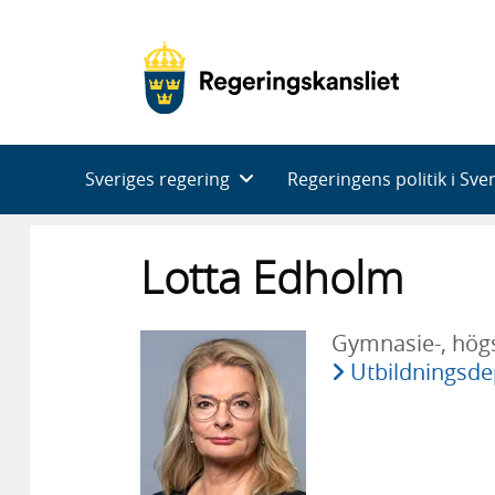
Huvudnavigering
Sveriges regering
Regeringens politik i Sve
Lotta Edholm
Gymnasie-, högs
Utbildningsd