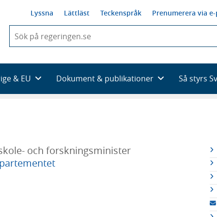
Lyssna
Lättläst
Teckenspråk
Prenumerera via e-
När
du
börjar
skriva
så
rige & EU
Dokument & publikationer
Så styrs S
framträder
en
lista
med
sökförslag
kole- och forskningsminister
R
epartementet
n