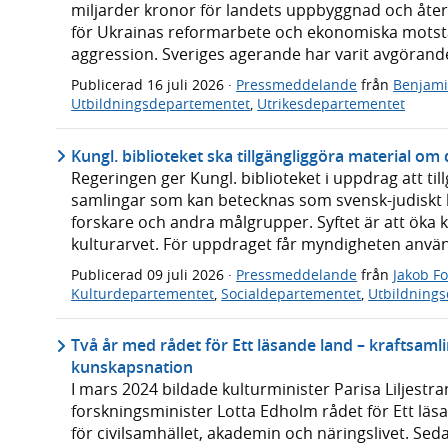
miljarder kronor för landets uppbyggnad och åte
för Ukrainas reformarbete och ekonomiska mots
aggression. Sveriges agerande har varit avgörande 
Publicerad
16 juli 2026
·
Pressmeddelande
från
Benjam
Utbildningsdepartementet
,
Utrikesdepartementet
Kungl. biblioteket ska tillgängliggöra material om
Regeringen ger Kungl. biblioteket i uppdrag att ti
samlingar som kan betecknas som svensk-judiskt ku
forskare och andra målgrupper. Syftet är att öka
kulturarvet. För uppdraget får myndigheten anvä
Publicerad
09 juli 2026
·
Pressmeddelande
från
Jakob F
Kulturdepartementet
,
Socialdepartementet
,
Utbildning
Två år med rådet för Ett läsande land – kraftsaml
kunskapsnation
I mars 2024 bildade kulturminister Parisa Liljest
forskningsminister Lotta Edholm rådet för Ett lä
för civilsamhället, akademin och näringslivet. Sed