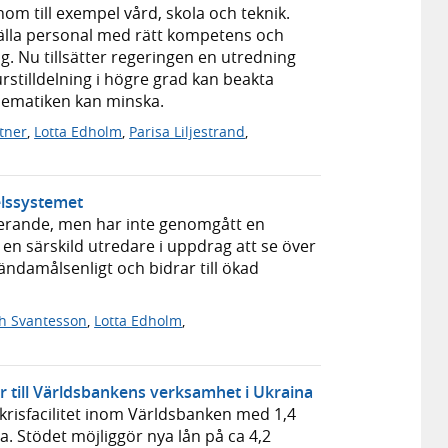
nom till exempel vård, skola och teknik.
tälla personal med rätt kompetens och
. Nu tillsätter regeringen en utredning
rstilldelning i högre grad kan beakta
lematiken kan minska.
ttner
,
Lotta Edholm
,
Parisa Liljestrand
,
elssystemet
erande, men har inte genomgått en
en särskild utredare i uppdrag att se över
, ändamålsenligt och bidrar till ökad
th Svantesson
,
Lotta Edholm
,
or till Världsbankens verksamhet i Ukraina
 krisfacilitet inom Världsbanken med 1,4
a. Stödet möjliggör nya lån på ca 4,2