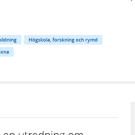
bildning
Högskola, forskning och rymd
uxna
er en utredning om