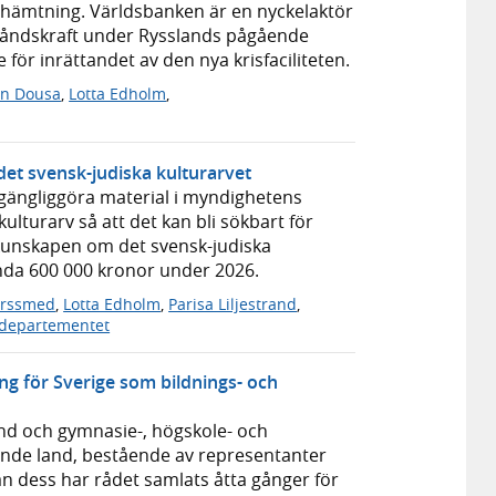
rhämtning. Världsbanken är en nyckelaktör
tåndskraft under Rysslands pågående
för inrättandet av den nya krisfaciliteten.
in Dousa
,
Lotta Edholm
,
 det svensk-judiska kulturarvet
llgängliggöra material i myndighetens
lturarv så att det kan bli sökbart för
 kunskapen om det svensk-judiska
nda 600 000 kronor under 2026.
orssmed
,
Lotta Edholm
,
Parisa Liljestrand
,
sdepartementet
ing för Sverige som bildnings- och
rand och gymnasie-, högskole- och
sande land, bestående av representanter
an dess har rådet samlats åtta gånger för