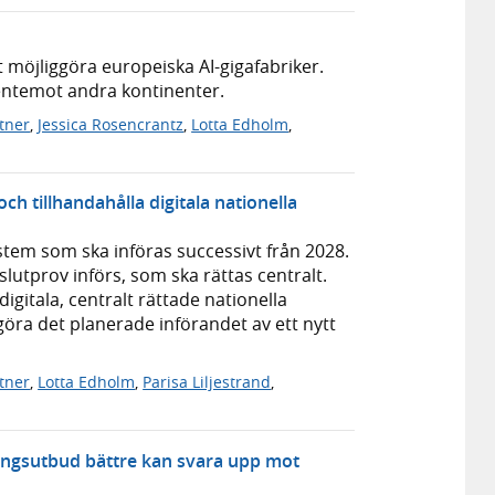
r
t möjliggöra europeiska AI-gigafabriker.
gentemot andra kontinenter.
ttner
,
Jessica Rosencrantz
,
Lotta Edholm
,
ch tillhandahålla digitala nationella
stem som ska införas successivt från 2028.
slutprov införs, som ska rättas centralt.
igitala, centralt rättade nationella
göra det planerade införandet av ett nytt
ttner
,
Lotta Edholm
,
Parisa Liljestrand
,
ningsutbud bättre kan svara upp mot