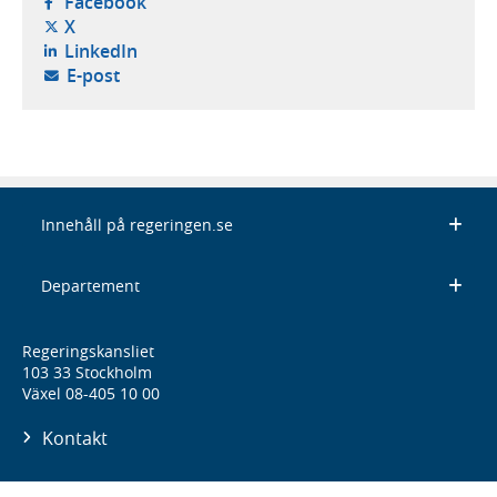
- öppnas i ny flik, extern webbplats,
Facebook
- öppnas i ny flik, extern webbplats,
X
- öppnas i ny flik, extern webbplats,
LinkedIn
- öppnar din e-postklient,
E-post
Innehåll på regeringen.se
Departement
Regeringskansliet
103 33 Stockholm
Växel 08-405 10 00
Kontakt