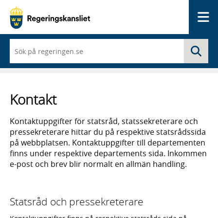
Me
När
Sö
du
börjar
skriva
så
framträder
Kontakt
en
lista
med
Kontaktuppgifter för statsråd, statssekreterare och
sökförslag
pressekreterare hittar du på respektive statsrådssida
på webbplatsen. Kontaktuppgifter till departementen
finns under respektive departements sida. Inkommen
e-post och brev blir normalt en allmän handling.
Statsråd och pressekreterare