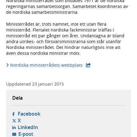
Nordiska ministerrådet som bildades 1971 är de nordiska
regeringarnas samarbetsorgan. Samarbetet koordineras av
de nordiska samarbetsministrarna.
Ministerrådet är, trots namnet, inte ett utan flera
ministerråd. Flertalet nordiska fackministrar träffas i
ministerråd ett par gånger om året. Undantagna är bland
andra utrikes- och försvarsministrarna som står utanför
Nordiska ministerrådet. Det hindrar naturligtvis inte att
även dessa nordiska ministrar möts.
Nordiska ministerrådets webbplats
Uppdaterad
23 januari 2015
Dela
- öppnas i ny flik, extern webbplats,
Facebook
- öppnas i ny flik, extern webbplats,
X
- öppnas i ny flik, extern webbplats,
LinkedIn
- öppnar din e-postklient,
E-post