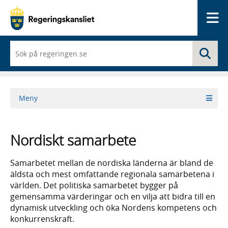
Me
När
Sö
du
börjar
skriva
så
framträder
Meny
en
lista
med
sökförslag
Nordiskt samarbete
Samarbetet mellan de nordiska länderna är bland de
äldsta och mest omfattande regionala samarbetena i
världen. Det politiska samarbetet bygger på
gemensamma värderingar och en vilja att bidra till en
dynamisk utveckling och öka Nordens kompetens och
konkurrenskraft.