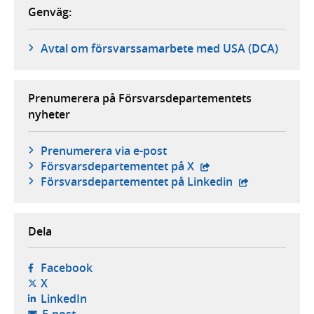
Genväg:
Avtal om försvarssamarbete med USA (DCA)
Prenumerera på Försvarsdepartementets
nyheter
Prenumerera via e-post
- extern webbplats,
Försvars­departementet på X
- extern webbp
Försvars­departementet på Linkedin
Dela
- öppnas i ny flik, extern webbplats,
Facebook
- öppnas i ny flik, extern webbplats,
X
- öppnas i ny flik, extern webbplats,
LinkedIn
- öppnar din e-postklient,
E-post