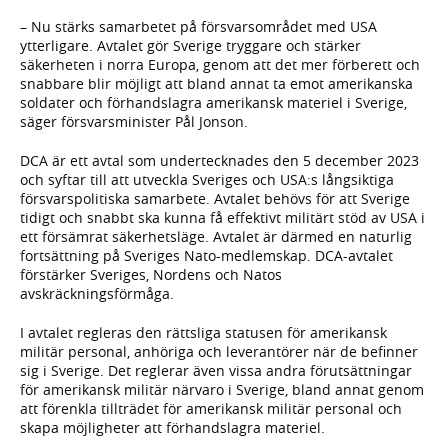
– Nu stärks samarbetet på försvarsområdet med USA
ytterligare. Avtalet gör Sverige tryggare och stärker
säkerheten i norra Europa, genom att det mer förberett och
snabbare blir möjligt att bland annat ta emot amerikanska
soldater och förhandslagra amerikansk materiel i Sverige,
säger försvarsminister Pål Jonson.
DCA är ett avtal som undertecknades den 5 december 2023
och syftar till att utveckla Sveriges och USA:s långsiktiga
försvarspolitiska samarbete. Avtalet behövs för att Sverige
tidigt och snabbt ska kunna få effektivt militärt stöd av USA i
ett försämrat säkerhetsläge. Avtalet är därmed en naturlig
fortsättning på Sveriges Nato-medlemskap. DCA-avtalet
förstärker Sveriges, Nordens och Natos
avskräckningsförmåga.
I avtalet regleras den rättsliga statusen för amerikansk
militär personal, anhöriga och leverantörer när de befinner
sig i Sverige. Det reglerar även vissa andra förutsättningar
för amerikansk militär närvaro i Sverige, bland annat genom
att förenkla tillträdet för amerikansk militär personal och
skapa möjligheter att förhandslagra materiel.