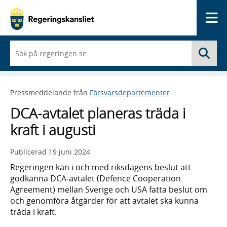
Me
När
Sö
du
börjar
skriva
så
Pressmeddelande från
Försvarsdepartementet
framträder
en
DCA-avtalet planeras träda i
lista
med
kraft i augusti
sökförslag
Publicerad
19 juni 2024
Regeringen kan i och med riksdagens beslut att
godkänna DCA-avtalet (Defence Cooperation
Agreement) mellan Sverige och USA fatta beslut om
och genomföra åtgärder för att avtalet ska kunna
träda i kraft.