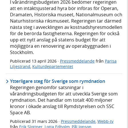
I vårändringsbudgeten 2026 bedömer regeringen
att en intäktsjusterad hyra bör införas för Operan,
Dramaten, Historiska museet, Nationalmuseum och
Naturhistoriska riksmuseet. Regeringen tar därmed
nästa steg i avvecklingen av kostnadshyresmodellen
för de berörda fastigheterna. Regeringen för också
upp ett nytt anslag på statens budget för att
möjliggöra en renovering av operabyggnaden i
Stockholm.
Publicerad
13 april 2026
·
Pressmeddelande
från
Parisa
Liljestrand
,
Kulturdepartementet
Ytterligare steg för Sverige som rymdnation
Regeringen genomför satsningar i
vårändringsbudgeten för att utveckla Sverige som
rymdnation. Det handlar om totalt 400 miljoner
kronor i ökade anslag till Rymdstyrelsen och SSC
Space AB.
Publicerad
31 mars 2026
·
Pressmeddelande
,
Webb-tv
från
Erik Slottner
,
Lotta Edholm
,
Pål Jonson
,