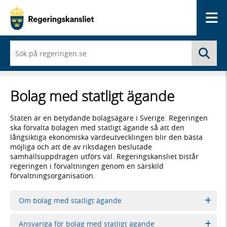
Me
När
Sö
du
börjar
skriva
så
Bolag med statligt ägande
framträder
en
lista
Staten är en betydande bolagsägare i Sverige. Regeringen
med
ska förvalta bolagen med statligt ägande så att den
sökförslag
långsiktiga ekonomiska värdeutvecklingen blir den bästa
möjliga och att de av riksdagen beslutade
samhällsuppdragen utförs väl. Regeringskansliet bistår
regeringen i förvaltningen genom en särskild
förvaltningsorganisation.
Om bolag med statligt ägande
Ansvariga för bolag med statligt ägande