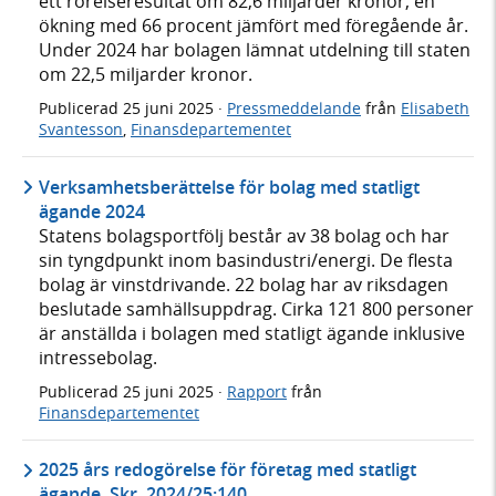
ett rörelseresultat om 82,6 miljarder kronor, en
ökning med 66 procent jämfört med föregående år.
Under 2024 har bolagen lämnat utdelning till staten
om 22,5 miljarder kronor.
Publicerad
25 juni 2025
·
Pressmeddelande
från
Elisabeth
Svantesson
,
Finansdepartementet
Verksamhetsberättelse för bolag med statligt
ägande 2024
Statens bolagsportfölj består av 38 bolag och har
sin tyngdpunkt inom basindustri/energi. De flesta
bolag är vinstdrivande. 22 bolag har av riksdagen
beslutade samhällsuppdrag. Cirka 121 800 personer
är anställda i bolagen med statligt ägande inklusive
intressebolag.
Publicerad
25 juni 2025
·
Rapport
från
Finansdepartementet
2025 års redogörelse för företag med statligt
ägande, Skr. 2024/25:140