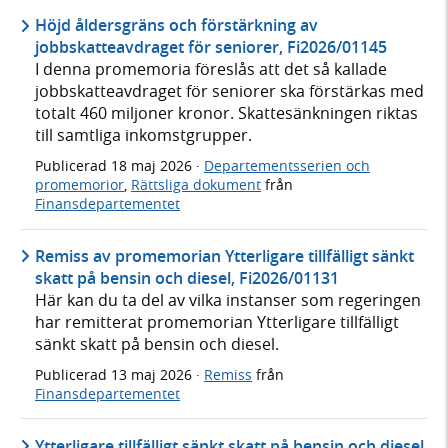
Höjd åldersgräns och förstärkning av
jobbskatteavdraget för seniorer, Fi2026/01145
I denna promemoria föreslås att det så kallade
jobbskatteavdraget för seniorer ska förstärkas med
totalt 460 miljoner kronor. Skattesänkningen riktas
till samtliga inkomstgrupper.
Publicerad
18 maj 2026
·
Departementsserien och
promemorior
,
Rättsliga dokument
från
Finansdepartementet
Remiss av promemorian Ytterligare tillfälligt sänkt
skatt på bensin och diesel, Fi2026/01131
Här kan du ta del av vilka instanser som regeringen
har remitterat promemorian Ytterligare tillfälligt
sänkt skatt på bensin och diesel.
Publicerad
13 maj 2026
·
Remiss
från
Finansdepartementet
Ytterligare tillfälligt sänkt skatt på bensin och diesel,