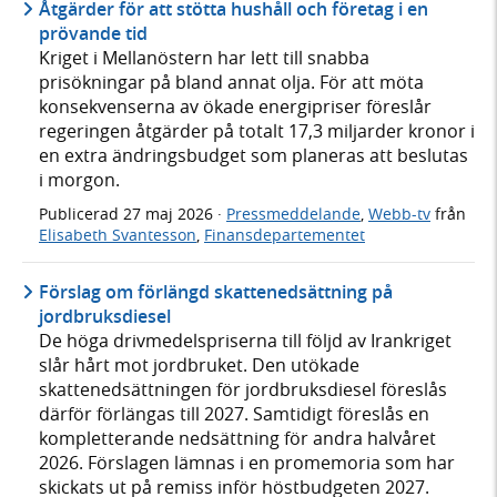
Åtgärder för att stötta hushåll och företag i en
prövande tid
Kriget i Mellanöstern har lett till snabba
prisökningar på bland annat olja. För att möta
konsekvenserna av ökade energipriser föreslår
regeringen åtgärder på totalt 17,3 miljarder kronor i
en extra ändringsbudget som planeras att beslutas
i morgon.
Publicerad
27 maj 2026
·
Pressmeddelande
,
Webb-tv
från
Elisabeth Svantesson
,
Finansdepartementet
Förslag om förlängd skattenedsättning på
jordbruksdiesel
De höga drivmedelspriserna till följd av Irankriget
slår hårt mot jordbruket. Den utökade
skattenedsättningen för jordbruksdiesel föreslås
därför förlängas till 2027. Samtidigt föreslås en
kompletterande nedsättning för andra halvåret
2026. Förslagen lämnas i en promemoria som har
skickats ut på remiss inför höstbudgeten 2027.