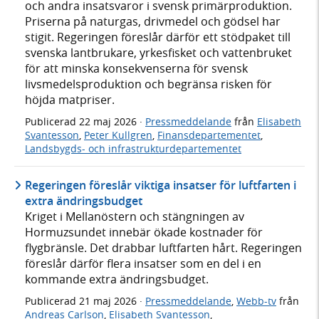
och andra insatsvaror i svensk primärproduktion.
Priserna på naturgas, drivmedel och gödsel har
stigit. Regeringen föreslår därför ett stödpaket till
svenska lantbrukare, yrkesfisket och vattenbruket
för att minska konsekvenserna för svensk
livsmedelsproduktion och begränsa risken för
höjda matpriser.
Publicerad
22 maj 2026
·
Pressmeddelande
från
Elisabeth
Svantesson
,
Peter Kullgren
,
Finansdepartementet
,
Landsbygds- och infrastrukturdepartementet
Regeringen föreslår viktiga insatser för luftfarten i
extra ändringsbudget
Kriget i Mellanöstern och stängningen av
Hormuzsundet innebär ökade kostnader för
flygbränsle. Det drabbar luftfarten hårt. Regeringen
föreslår därför flera insatser som en del i en
kommande extra ändringsbudget.
Publicerad
21 maj 2026
·
Pressmeddelande
,
Webb-tv
från
Andreas Carlson
,
Elisabeth Svantesson
,