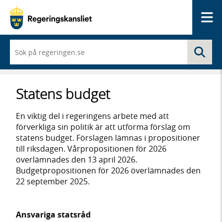
Me
När
Sö
du
börjar
skriva
så
Statens budget
framträder
en
lista
En viktig del i regeringens arbete med att
med
förverkliga sin politik är att utforma förslag om
sökförslag
statens budget. Förslagen lämnas i propositioner
till riksdagen. Vårpropositionen för 2026
överlämnades den 13 april 2026.
Budgetpropositionen för 2026 överlämnades den
22 september 2025.
Ansvariga statsråd