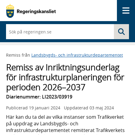
Me
När
Sö
du
börjar
skriva
så
Remiss från
Landsbygds- och infrastrukturdepartementet
framträder
en
Remiss av Inriktningsunderlag
lista
med
för infrastrukturplaneringen för
sökförslag
perioden 2026–2037
Diarienummer: LI2023/03919
Publicerad
19 januari 2024
Uppdaterad
03 maj 2024
Här kan du ta del av vilka instanser som Trafikverket
på uppdrag av Landsbygds- och
infrastrukturdepartementet remitterat Trafikverkets