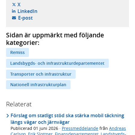
- öppnas i ny flik, extern webbplats,
X
- öppnas i ny flik, extern webbplats,
LinkedIn
- öppnar din e-postklient,
E-post
Sidan är uppmärkt med följande
kategorier:
Remiss
Landsbygds- och infrastrukturdepartementet
Transporter och infrastruktur
Nationell infrastrukturplan
Relaterat
Förslag om statligt stöd ska stärka mobil täckning
längs vägar och järnvägar
Publicerad
01 juni 2026
·
Pressmeddelande
från
Andreas
Carlson
,
Erik Slottner
,
Finansdepartementet
,
Landsbygds-