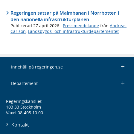
Regeringen satsar på Malmbanan i Norrbotten i
den nationella infrastrukturplanen
Publicerad
27 april 2026
·
Pressmeddelande
från
Andreas
Carlson
,
Landsbygds- och infrastrukturdepartementet
Innehåll på regeringen.se
Departement
Regeringskansliet
103 33 Stockholm
Växel 08-405 10 00
Kontakt