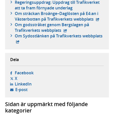
Regeringsuppdrag: Uppdrag till Trafikverket
att ta fram förnyade underlag
Om sträckan Broänge–Daglösten på E4:an i
- extern 
Västerbotten på Trafikverkets webbplats
Om godsstråket genom Bergslagen på
- extern webbplats,
Trafikverkets webbplats
- ext
Om Sydostlänken på Trafikverkets webbplats
Dela
- öppnas i ny flik, extern webbplats,
Facebook
- öppnas i ny flik, extern webbplats,
X
- öppnas i ny flik, extern webbplats,
LinkedIn
- öppnar din e-postklient,
E-post
Sidan är uppmärkt med följande
kategorier