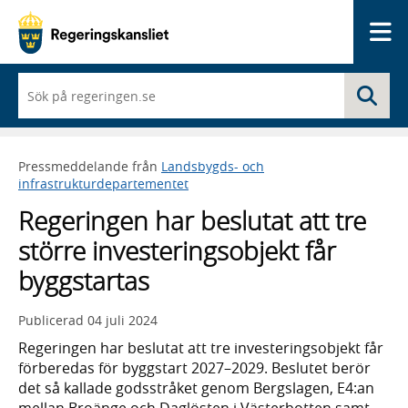
Me
När
Sö
du
börjar
skriva
så
Pressmeddelande från
Landsbygds- och
framträder
infrastrukturdepartementet
en
lista
Regeringen har beslutat att tre
med
sökförslag
större investeringsobjekt får
byggstartas
Publicerad
04 juli 2024
Regeringen har beslutat att tre investeringsobjekt får
förberedas för byggstart 2027–2029. Beslutet berör
det så kallade godsstråket genom Bergslagen, E4:an
mellan Broänge och Daglösten i Västerbotten samt