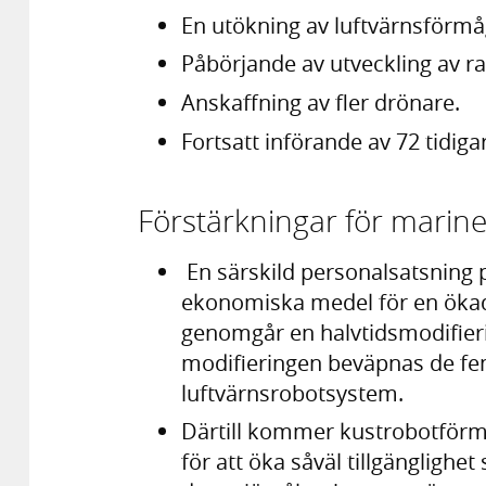
En utökning av luftvärnsförmå
Påbörjande av utveckling av ra
Anskaffning av fler drönare.
Fortsatt införande av 72 tidig
Förstärkningar för marin
En särskild personalsatsning 
ekonomiska medel för en ökad
genomgår en halvtidsmodifie
modifieringen beväpnas de fe
luftvärnsrobotsystem.
Därtill kommer kustrobotförm
för att öka såväl tillgängligh