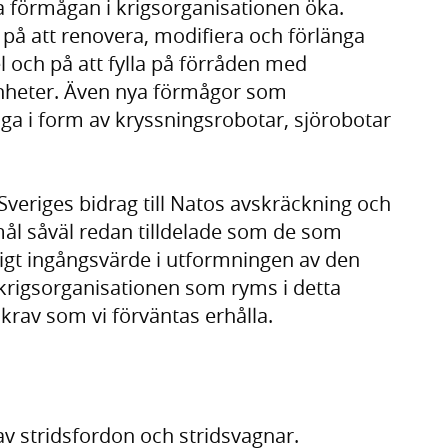
 förmågan i krigsorganisationen öka.
på att renovera, modifiera och förlänga
l och på att fylla på förråden med
nheter. Även nya förmågor som
a i form av kryssningsrobotar, sjörobotar
veriges bidrag till Natos avskräckning och
mål såväl redan tilldelade som de som
tigt ingångsvärde i utformningen av den
krigsorganisationen som ryms i detta
 krav som vi förväntas erhålla.
v stridsfordon och stridsvagnar.