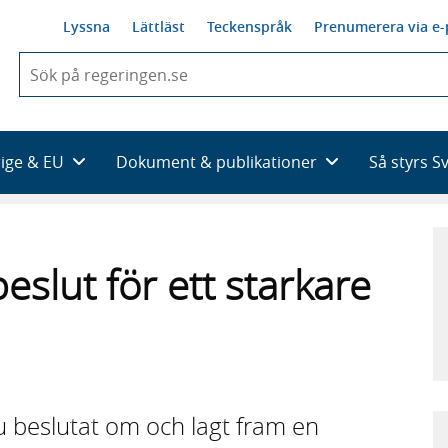
Lyssna
Lättläst
Teckenspråk
Prenumerera via e-
När
du
börjar
skriva
så
rige & EU
Dokument & publikationer
Så styrs S
framträder
en
lista
med
sökförslag
eslut för ett starkare
u beslutat om och lagt fram en