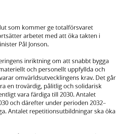
eslut som kommer ge totalförsvaret
ortsätter arbetet med att öka takten i
inister Pål Jonson.
geringens inriktning om att snabbt bygga
teriellt och personellt uppfyllda och
rar omvärldsutvecklingens krav. Det går
ra en trovärdig, pålitlig och solidarisk
entligt vara färdiga till 2030. Antalet
 2030 och därefter under perioden 2032–
iga. Antalet repetitionsutbildningar ska öka