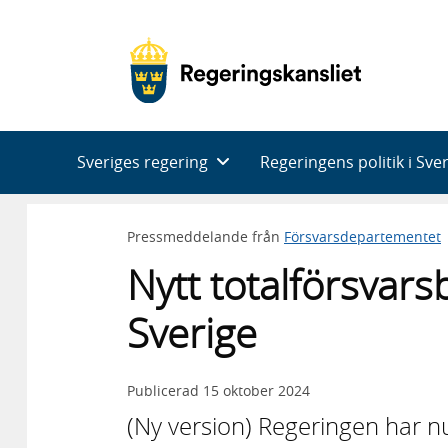
Huvudnavigering
Sveriges regering
Regeringens politik i Sve
Pressmeddelande från
Försvarsdepartementet
Nytt totalförsvarsb
Sverige
Publicerad
15 oktober 2024
(Ny version) Regeringen har n