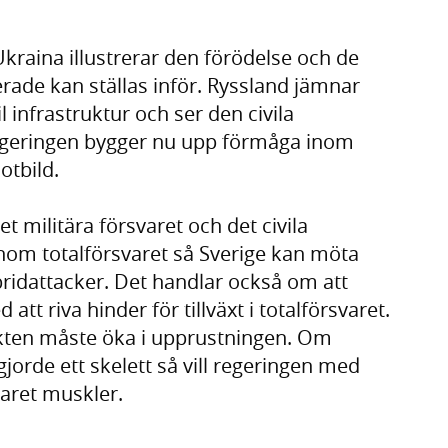
Ukraina illustrerar den förödelse och de
erade kan ställas inför. Ryssland jämnar
 infrastruktur och ser den civila
egeringen bygger nu upp förmåga inom
otbild.
et militära försvaret och det civila
inom totalförsvaret så Sverige kan möta
bridattacker. Det handlar också om att
tt riva hinder för tillväxt i totalförsvaret.
 takten måste öka i upprustningen. Om
jorde ett skelett så vill regeringen med
varet muskler.