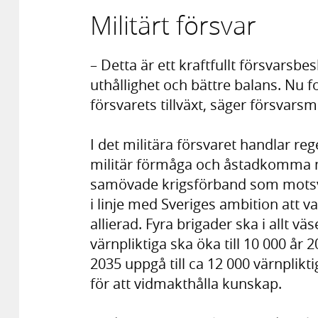
Militärt försvar
– Detta är ett kraftfullt försvarsb
uthållighet och bättre balans. Nu f
försvarets tillväxt, säger försvarsm
I det militära försvaret handlar re
militär förmåga och åstadkomma ma
samövade krigsförband som motsva
i linje med Sveriges ambition att va
allierad. Fyra brigader ska i allt väs
värnpliktiga ska öka till 10 000 år
2035 uppgå till ca 12 000 värnplikt
för att vidmakthålla kunskap.