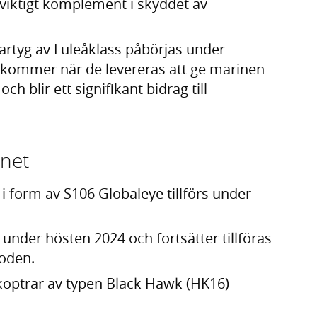
 viktigt komplement i skyddet av
artyg av Luleåklass påbörjas under
 kommer när de levereras att ge marinen
h blir ett signifikant bidrag till
pnet
 i form av S106 Globaleye tillförs under
under hösten 2024 och fortsätter tillföras
ioden.
ikoptrar av typen Black Hawk (HK16)