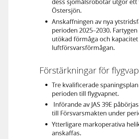
dess sjömålsrobotar utgör ett
Östersjön.
Anskaffningen av nya ytstridsf
perioden 2025–2030. Fartygen
utökad förmåga och kapacitet oc
luftförsvarsförmågan.
Förstärkningar för flygva
Tre kvalificerade spaningsplan
perioden till flygvapnet.
Införande av JAS 39E påbörjas 
till Försvarsmakten under per
Ytterligare markoperativa hel
anskaffas.