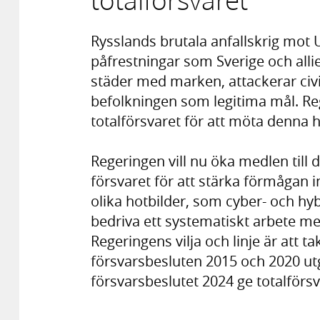
totalförsvaret
Rysslands brutala anfallskrig mot 
påfrestningar som Sverige och alli
städer med marken, attackerar civil
befolkningen som legitima mål. R
totalförsvaret för att möta denna h
Regeringen vill nu öka medlen till d
försvaret för att stärka förmågan 
olika hotbilder, som cyber- och hy
bedriva ett systematiskt arbete med a
Regeringens vilja och linje är att
försvarsbesluten 2015 och 2020 utg
försvarsbeslutet 2024 ge totalförs