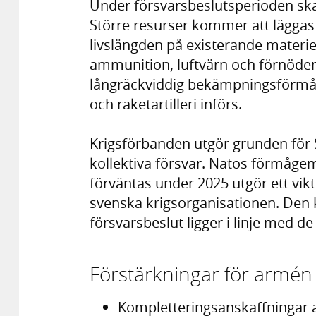
Under försvarsbeslutsperioden ska
Större resurser kommer att läggas 
livslängden på existerande materie
ammunition, luftvärn och förnöde
långräckviddig bekämpningsförmåg
och raketartilleri införs.
Krigsförbanden utgör grunden för S
kollektiva försvar. Natos förmåge
förväntas under 2025 utgör ett vik
svenska krigsorganisationen. Den 
försvarsbeslut ligger i linje med de
Förstärkningar för armén
Kompletteringsanskaffningar a