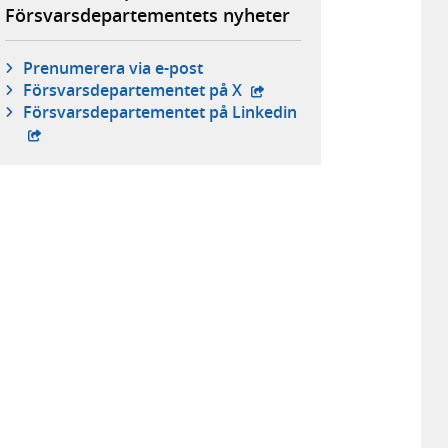
Försvarsdepartementets nyheter
Prenumerera via e-post
- extern webbplats,
Försvars­departementet på X
- extern webbplats,
Försvars­departementet på Linkedin