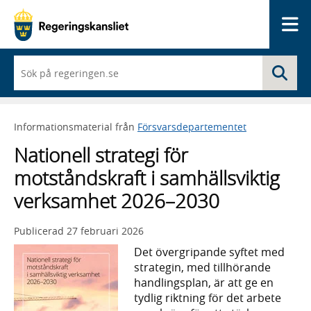
Me
När
Sö
du
börjar
skriva
så
Informationsmaterial från
Försvarsdepartementet
framträder
en
Nationell strategi för
lista
med
motståndskraft i samhällsviktig
sökförslag
verksamhet 2026–2030
Publicerad
27 februari 2026
Det övergripande syftet med
strategin, med tillhörande
handlingsplan, är att ge en
tydlig riktning för det arbete