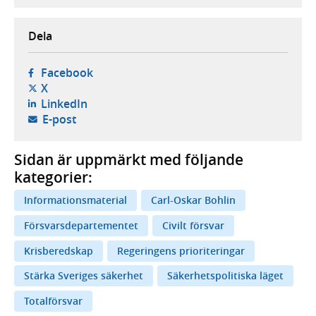
Dela
- öppnas i ny flik, extern webbplats,
Facebook
- öppnas i ny flik, extern webbplats,
X
- öppnas i ny flik, extern webbplats,
LinkedIn
- öppnar din e-postklient,
E-post
Sidan är uppmärkt med följande
kategorier:
Informationsmaterial
Carl-Oskar Bohlin
Försvarsdepartementet
Civilt försvar
Krisberedskap
Regeringens prioriteringar
Stärka Sveriges säkerhet
Säkerhetspolitiska läget
Totalförsvar