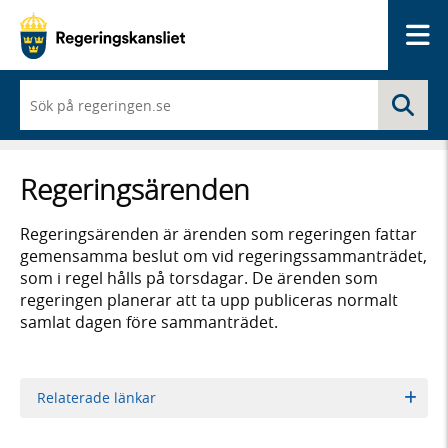
Me
När
Sö
du
börjar
skriva
så
Regeringsärenden
framträder
en
lista
Regeringsärenden är ärenden som regeringen fattar
med
gemensamma beslut om vid regeringssammanträdet,
sökförslag
som i regel hålls på torsdagar. De ärenden som
regeringen planerar att ta upp publiceras normalt
samlat dagen före sammanträdet.
Relaterade länkar