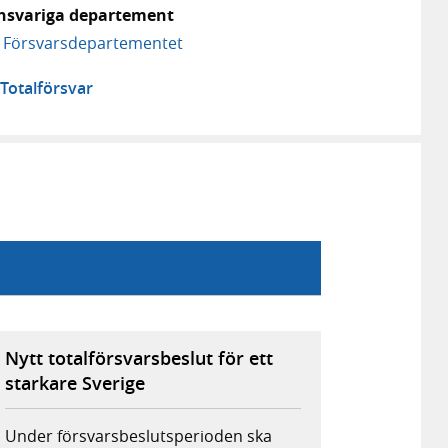
nsvariga departement
Försvars­departementet
elaterad
Totalförsvar
avigering
Nytt totalförsvarsbeslut för ett
starkare Sverige
Under försvarsbeslutsperioden ska