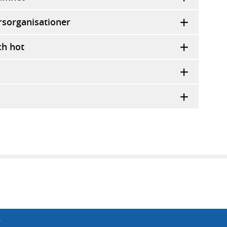
arsorganisationer
ch hot
r