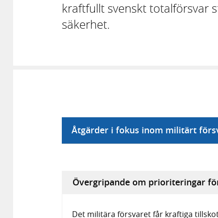
kraftfullt svenskt totalförsvar
säkerhet.
Åtgärder i fokus inom militärt förs
Övergripande om prioriteringar för
Det militära försvaret får kraftiga tillsk