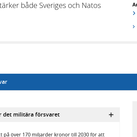
 stärker både Sveriges och Natos
A
R
n
var
 det militära försvaret
ott på över 170 miljarder kronor till 2030 för att