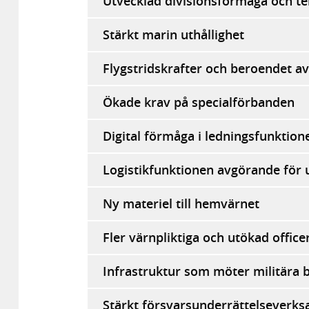
Utvecklad divisionsförmåga och ter
Stärkt marin uthållighet
Flygstridskrafter och beroendet a
Ökade krav på specialförbanden
Digital förmåga i ledningsfunktion
Logistikfunktionen avgörande för ut
Ny materiel till hemvärnet
Fler värnpliktiga och utökad office
Infrastruktur som möter militära 
Stärkt försvarsunderrättelseverk