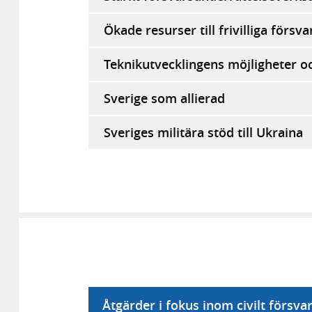
Ökade resurser till frivilliga försv
Teknikutvecklingens möjligheter o
Sverige som allierad
Sveriges militära stöd till Ukraina
Åtgärder i fokus inom civilt försva