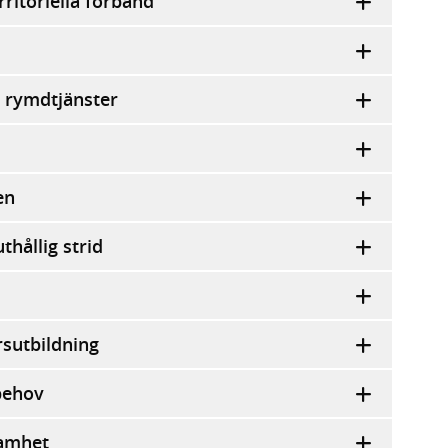
ritoriella förband
v rymdtjänster
en
hållig strid
rsutbildning
behov
samhet