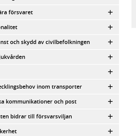
ära försvaret
nalitet
änst och skydd av civilbefolkningen
jukvården
cklingsbehov inom transporter
ska kommunikationer och post
ten bidrar till försvarsviljan
kerhet