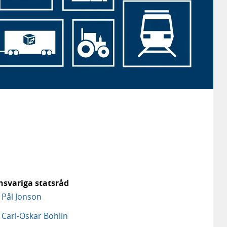
nsvariga statsråd
Pål Jonson
Carl-Oskar Bohlin