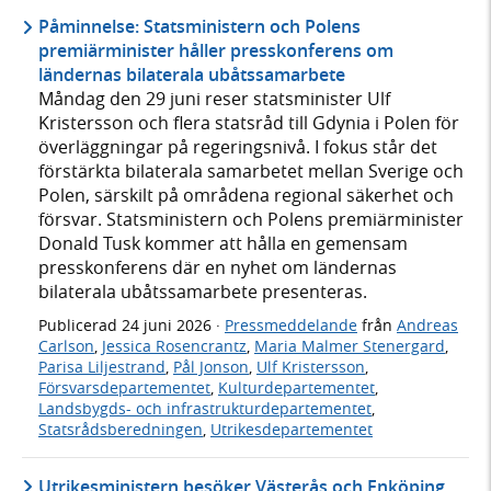
Påminnelse: Statsministern och Polens
premiärminister håller presskonferens om
ländernas bilaterala ubåtssamarbete
Måndag den 29 juni reser statsminister Ulf
Kristersson och flera statsråd till Gdynia i Polen för
överläggningar på regeringsnivå. I fokus står det
förstärkta bilaterala samarbetet mellan Sverige och
Polen, särskilt på områdena regional säkerhet och
försvar. Statsministern och Polens premiärminister
Donald Tusk kommer att hålla en gemensam
presskonferens där en nyhet om ländernas
bilaterala ubåtssamarbete presenteras.
Publicerad
24 juni 2026
·
Pressmeddelande
från
Andreas
Carlson
,
Jessica Rosencrantz
,
Maria Malmer Stenergard
,
Parisa Liljestrand
,
Pål Jonson
,
Ulf Kristersson
,
Försvarsdepartementet
,
Kulturdepartementet
,
Landsbygds- och infrastrukturdepartementet
,
Statsrådsberedningen
,
Utrikesdepartementet
Utrikesministern besöker Västerås och Enköping