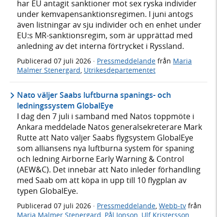
har EU antagit sanktioner mot sex ryska individer
under kemvapensanktionsregimen. I juni antogs
även listningar av sju individer och en enhet under
EU:s MR-sanktionsregim, som är upprättad med
anledning av det interna förtrycket i Ryssland.
Publicerad
07 juli 2026
·
Pressmeddelande
från
Maria
Malmer Stenergard
,
Utrikesdepartementet
Nato väljer Saabs luftburna spanings- och
ledningssystem GlobalEye
I dag den 7 juli i samband med Natos toppmöte i
Ankara meddelade Natos generalsekreterare Mark
Rutte att Nato väljer Saabs flygsystem GlobalEye
som alliansens nya luftburna system för spaning
och ledning Airborne Early Warning & Control
(AEW&C). Det innebär att Nato inleder förhandling
med Saab om att köpa in upp till 10 flygplan av
typen GlobalEye.
Publicerad
07 juli 2026
·
Pressmeddelande
,
Webb-tv
från
Maria Malmer Stenergard
,
Pål Jonson
,
Ulf Kristersson
,