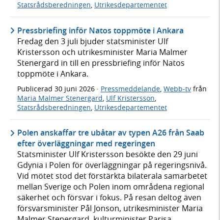
Statsrådsberedningen
,
Utrikesdepartementet
Pressbriefing inför Natos toppmöte i Ankara
Fredag den 3 juli bjuder statsminister Ulf
Kristersson och utrikesminister Maria Malmer
Stenergard in till en pressbriefing inför Natos
toppmöte i Ankara.
Publicerad
30 juni 2026
·
Pressmeddelande
,
Webb-tv
från
Maria Malmer Stenergard
,
Ulf Kristersson
,
Statsrådsberedningen
,
Utrikesdepartementet
Polen anskaffar tre ubåtar av typen A26 från Saab
efter överläggningar med regeringen
Statsminister Ulf Kristersson besökte den 29 juni
Gdynia i Polen för överläggningar på regeringsnivå.
Vid mötet stod det förstärkta bilaterala samarbetet
mellan Sverige och Polen inom områdena regional
säkerhet och försvar i fokus. På resan deltog även
försvarsminister Pål Jonson, utrikesminister Maria
Malmer Stenergard, kulturminister Parisa