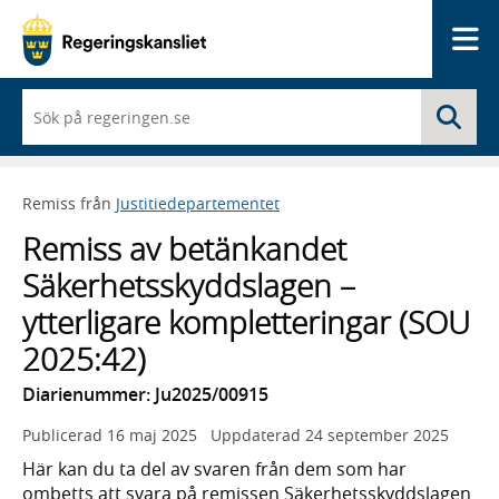
Me
När
Sö
du
börjar
skriva
så
Remiss från
Justitiedepartementet
framträder
en
Remiss av betänkandet
lista
med
Säkerhetsskyddslagen –
sökförslag
ytterligare kompletteringar (SOU
2025:42)
Diarienummer: Ju2025/00915
Publicerad
16 maj 2025
Uppdaterad
24 september 2025
Här kan du ta del av svaren från dem som har
ombetts att svara på remissen Säkerhetsskyddslagen