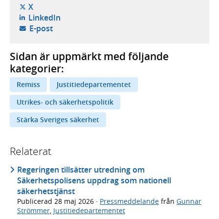
- öppnas i ny flik, extern webbplats,
X
- öppnas i ny flik, extern webbplats,
LinkedIn
- öppnar din e-postklient,
E-post
Sidan är uppmärkt med följande
kategorier:
Remiss
Justitiedepartementet
Utrikes- och säkerhetspolitik
Stärka Sveriges säkerhet
Relaterat
Regeringen tillsätter utredning om
Säkerhetspolisens uppdrag som nationell
säkerhetstjänst
Publicerad
28 maj 2026
·
Pressmeddelande
från
Gunnar
Strömmer
,
Justitiedepartementet