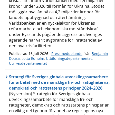
krisfacilitet inom Världsbanken med 1,4 miljarder
kronor under 2026 till förmån för Ukraina. Stödet
möjliggör nya lån på ca 4,2 miljarder kronor för
landets uppbyggnad och återhämtning.
Världsbanken är en nyckelaktör för Ukrainas
reformarbete och ekonomiska motståndskraft
under Rysslands pågående aggression. Sveriges
agerande har varit avgörande för inrättandet av
den nya krisfaciliteten.
Publicerad
16 juli 2026
·
Pressmeddelande
från
Benjamin
Dousa
,
Lotta Edholm
,
Utbildningsdepartementet
,
Utrikesdepartementet
Strategi för Sveriges globala utvecklingssamarbete
för arbetet med de mänskliga fri- och rättigheterna,
demokrati och rättsstatens principer 2024–2028
(Ny version) Strategin för Sveriges globala
utvecklingssamarbete för mänskliga fri- och
rättigheter, demokrati och rättsstatens principer är
en viktig del i genomförandet av regeringens nya