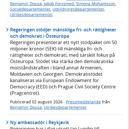
Benjamin Dousa
,
Jakob Forssmed
,
Simona Mohamsson
,
Socialdepartementet
,
Utbildningsdepartementet
,
Utrikesdepartementet
Regeringen stödjer mänskliga fri- och rättigheter
och demokrati i Östeuropa
Regeringen presenterar ett nytt stödpaket om 50
miljoner kronor (SEK) till mänskliga fri- och
rättigheter och demokrati, med särskilt fokus på
Östeuropa. Stödet ska stärka den demokratiska
motståndskraften i bland annat Armenien,
Moldavien och Georgien. Demokratistödet
kanaliseras via European Endowment for
Democracy (EED) och Prague Civil Society Centre
(Pragcentret).
Publicerad
02 augusti 2026
·
Pressmeddelande
från
Benjamin Dousa
,
Utrikesdepartementet
Ny ambassadör i Reykjavik
Regeringen har i dag utsett Jan Lundin till