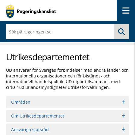
Me
När
Sö
du
börjar
skriva
så
Utrikes­­departementet
framträder
en
lista
UD ansvarar för Sveriges förbindelser med andra länder och
med
internationella organisationer och för bistånds- och
sökförslag
internationell handelspolitik. UD utgör tillsammans med
cirka 100 utlandsmyndigheter utrikesförvaltningen.
Områden
Om Utrikesdepartementet
Ansvariga statsråd