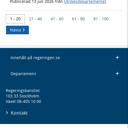
Publicerad
13 juli 2026
från
Utrikesdepartementet
1 - 20
21 - 40
41 - 60
61 - 80
81 - 100
Nästa
Innehåll på regeringen.se
Departement
Regeringskansliet
103 33 Stockholm
Växel 08-405 10 00
Kontakt