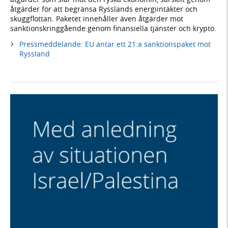
åtgärder för att begränsa Rysslands energiintäkter och
skuggflottan. Paketet innehåller även åtgärder mot
sanktionskringgående genom finansiella tjänster och krypto.
Pressmeddelande: EU antar ett 21:a sanktionspaket mot
Ryssland