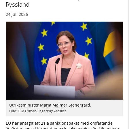
Ryssland
24 juli 2026
Utrikesminister Maria Malmer Stenergard.
Foto: Olle Friman/Regeringskansliet
EU har antagit ett 21:a sanktionspaket med omfattande
åtgärder som slår mot den ryska ekonomin, särskilt genom