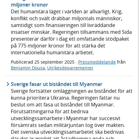
miljoner kronor
Det humanitära läget i världen är allvarligt. Krig,
konflikt och svält drabbar miljontals människor,
samtidigt som finansieringen till livräddande
insatser minskar. Regeringen tillsammans med Sida
presenterar därför i dag ett omfattande stödpaket
på 775 miljoner kronor för att stärka det
internationella humanitära arbetet.
Publicerad
25 september 2025
·
Pressmeddelande
från
Benjamin Dousa
,
Utrikesdepartementet
Sverige fasar ut biståndet till Myanmar
Sverige fortsätter omläggningen av biståndet för att
kunna prioritera Ukraina. Regeringen fattar nu
beslut om att fasa ut biståndet till Myanmar.
Förutsättningarna för att bedriva
utvecklingssamarbete i Myanmar har succesivt
försämrats sedan militärjuntan tog över makten.
Det svenska utvecklingssamarbetet ska bedrivas
där det är möjligt att åstadkomma goda och