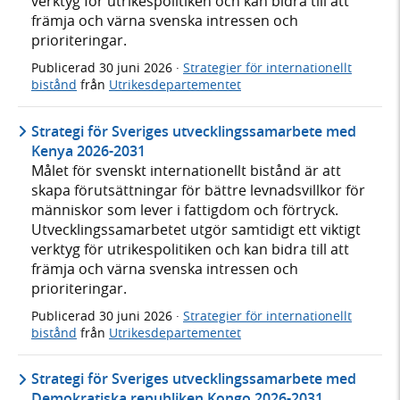
verktyg för utrikespolitiken och kan bidra till att
främja och värna svenska intressen och
prioriteringar.
Publicerad
30 juni 2026
·
Strategier för internationellt
bistånd
från
Utrikesdepartementet
Strategi för Sveriges utvecklingssamarbete med
Kenya 2026-2031
Målet för svenskt internationellt bistånd är att
skapa förutsättningar för bättre levnadsvillkor för
människor som lever i fattigdom och förtryck.
Utvecklingssamarbetet utgör samtidigt ett viktigt
verktyg för utrikespolitiken och kan bidra till att
främja och värna svenska intressen och
prioriteringar.
Publicerad
30 juni 2026
·
Strategier för internationellt
bistånd
från
Utrikesdepartementet
Strategi för Sveriges utvecklingssamarbete med
Demokratiska republiken Kongo 2026-2031