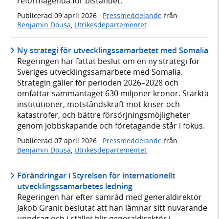
reformagenda för biståndet.
Publicerad
09 april 2026
·
Pressmeddelande
från
Benjamin Dousa
,
Utrikesdepartementet
Ny strategi för utvecklingssamarbetet med Somalia
Regeringen har fattat beslut om en ny strategi för
Sveriges utvecklingssamarbete med Somalia.
Strategin gäller för perioden 2026–2028 och
omfattar sammantaget 630 miljoner kronor. Stärkta
institutioner, motståndskraft mot kriser och
katastrofer, och bättre försörjningsmöjligheter
genom jobbskapande och företagande står i fokus.
Publicerad
07 april 2026
·
Pressmeddelande
från
Benjamin Dousa
,
Utrikesdepartementet
Förändringar i Styrelsen för internationellt
utvecklingssamarbetes ledning
Regeringen har efter samråd med generaldirektör
Jakob Granit beslutat att han lämnar sitt nuvarande
uppdrag och i stället blir generaldirektör i