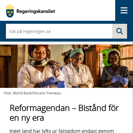
Me
När
Sö
du
börjar
skriva
så
framträder
en
lista
med
sökförslag
Foto: World Bank/Vincent Tremeau
Reformagendan – Bistånd för
en ny era
Inget land har lyfts ur fattigdom endast genom