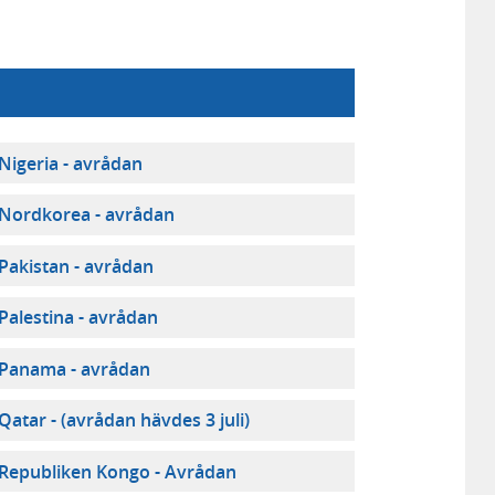
Nigeria - avrådan
Nordkorea - avrådan
Pakistan - avrådan
Palestina - avrådan
Panama - avrådan
Qatar - (avrådan hävdes 3 juli)
Republiken Kongo - Avrådan