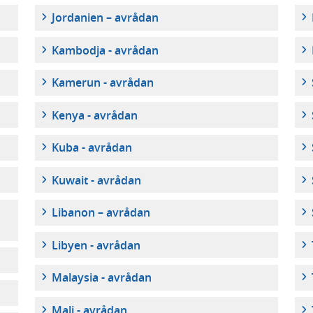
Jordanien – avrådan
Kambodja - avrådan
Kamerun - avrådan
Kenya - avrådan
Kuba - avrådan
Kuwait - avrådan
Libanon – avrådan
Libyen - avrådan
Malaysia - avrådan
Mali - avrådan