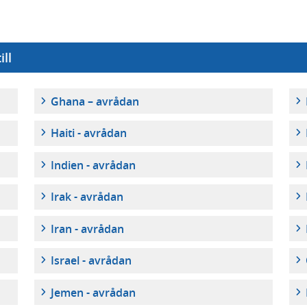
ll
Ghana – avrådan
Haiti - avrådan
Indien - avrådan
Irak - avrådan
Iran - avrådan
Israel - avrådan
Jemen - avrådan