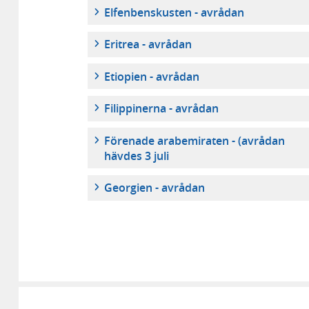
Elfenbenskusten - avrådan
Eritrea - avrådan
Etiopien - avrådan
Filippinerna - avrådan
Förenade arabemiraten - (avrådan
hävdes 3 juli
Georgien - avrådan