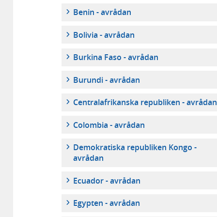
Benin - avrådan
Bolivia - avrådan
Burkina Faso - avrådan
Burundi - avrådan
Centralafrikanska republiken - avrådan
Colombia - avrådan
Demokratiska republiken Kongo -
avrådan
Ecuador - avrådan
Egypten - avrådan