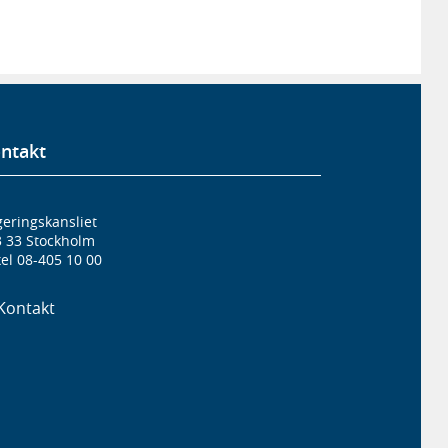
ntakt
eringskansliet
3 33 Stockholm
el 08-405 10 00
Kontakt