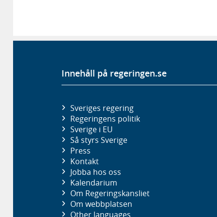
Innehåll på regeringen.se
Sveriges regering
Regeringens politik
Sverige i EU
Så styrs Sverige
Press
Kontakt
Jobba hos oss
Kalendarium
Om Regeringskansliet
Om webbplatsen
Other languages