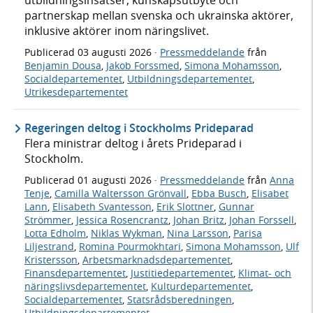
partnerskap mellan svenska och ukrainska aktörer,
inklusive aktörer inom näringslivet.
Publicerad
03 augusti 2026
·
Pressmeddelande
från
Benjamin Dousa
,
Jakob Forssmed
,
Simona Mohamsson
,
Socialdepartementet
,
Utbildningsdepartementet
,
Utrikesdepartementet
Regeringen deltog i Stockholms Prideparad
Flera ministrar deltog i årets Prideparad i
Stockholm.
Publicerad
01 augusti 2026
·
Pressmeddelande
från
Anna
Tenje
,
Camilla Waltersson Grönvall
,
Ebba Busch
,
Elisabet
Lann
,
Elisabeth Svantesson
,
Erik Slottner
,
Gunnar
Strömmer
,
Jessica Rosencrantz
,
Johan Britz
,
Johan Forssell
,
Lotta Edholm
,
Niklas Wykman
,
Nina Larsson
,
Parisa
Liljestrand
,
Romina Pourmokhtari
,
Simona Mohamsson
,
Ulf
Kristersson
,
Arbetsmarknadsdepartementet
,
Finansdepartementet
,
Justitiedepartementet
,
Klimat- och
näringslivsdepartementet
,
Kulturdepartementet
,
Socialdepartementet
,
Statsrådsberedningen
,
Utbildningsdepartementet