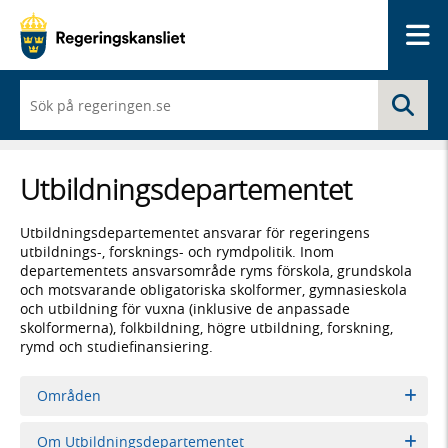
Me
När
Sö
du
börjar
skriva
så
Utbildnings­­departementet
framträder
en
lista
Utbildningsdepartementet ansvarar för regeringens
med
utbildnings-, forsknings- och rymdpolitik. Inom
sökförslag
departementets ansvarsområde ryms förskola, grundskola
och motsvarande obligatoriska skolformer, gymnasieskola
och utbildning för vuxna (inklusive de anpassade
skolformerna), folkbildning, högre utbildning, forskning,
rymd och studiefinansiering.
Områden
Om Utbildningsdepartementet