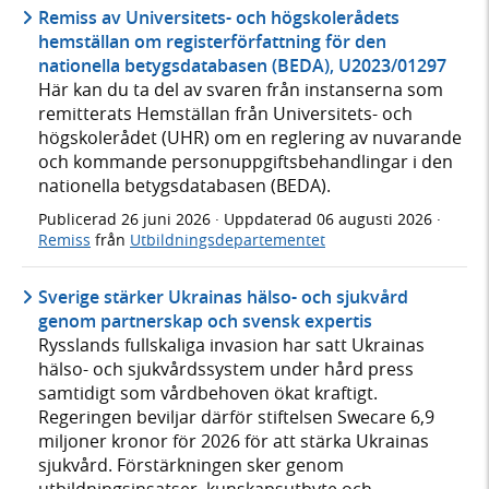
Remiss av Universitets- och högskolerådets
hemställan om registerförfattning för den
nationella betygsdatabasen (BEDA), U2023/01297
Här kan du ta del av svaren från instanserna som
remitterats Hemställan från Universitets- och
högskolerådet (UHR) om en reglering av nuvarande
och kommande personuppgiftsbehandlingar i den
nationella betygsdatabasen (BEDA).
Publicerad
26 juni 2026
· Uppdaterad
06 augusti 2026
·
Remiss
från
Utbildningsdepartementet
Sverige stärker Ukrainas hälso- och sjukvård
genom partnerskap och svensk expertis
Rysslands fullskaliga invasion har satt Ukrainas
hälso- och sjukvårdssystem under hård press
samtidigt som vårdbehoven ökat kraftigt.
Regeringen beviljar därför stiftelsen Swecare 6,9
miljoner kronor för 2026 för att stärka Ukrainas
sjukvård. Förstärkningen sker genom
utbildningsinsatser, kunskapsutbyte och