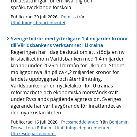
Förutsättningar för en likvärdig och
språkutvecklande förskola.
Publicerad
20 juli 2026
·
Remiss
från
Utbildningsdepartementet
Sverige bidrar med ytterligare 1,4 miljarder kronor
till Världsbankens verksamhet i Ukraina
Regeringen har i dag beslutat om att stödja en ny
krisfacilitet inom Världsbanken med 1,4 miljarder
kronor under 2026 till förmån för Ukraina. Stödet
möjliggör nya lån på ca 4,2 miljarder kronor för
landets uppbyggnad och återhämtning.
Världsbanken är en nyckelaktör för Ukrainas
reformarbete och ekonomiska motståndskraft
under Rysslands pågående aggression. Sveriges
agerande har varit avgörande för inrättandet av
den nya krisfaciliteten.
Publicerad
16 juli 2026
·
Pressmeddelande
från
Benjamin
Dousa
,
Lotta Edholm
,
Utbildningsdepartementet
,
Utrikesdepartementet