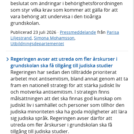
beslutat om ändringar i behörighetsförordningen
som styr vilka krav som kommer att gälla för att
vara behörig att undervisa i den tioåriga
grundskolan.
Publicerad
23 juli 2026
·
Pressmeddelande
från
Parisa
Liljestrand
,
Simona Mohamsson
,
Utbildningsdepartementet
Regeringen avser att utreda om fler årskurser i
grundskolan ska få tillgång till judiska studier
Regeringen har sedan den tillträdde prioriterat
arbetet mot antisemitism, bland annat genom att ta
fram en nationell strategi för att stärka judiskt liv
och motverka antisemitism. I strategin finns
målsättningen att det ska finnas god kunskap om
judiskt liv i samhället och personer som tillhör den
judiska minoriteten ska ha goda möjligheter att lära
sig judiska språk. Regeringen avser därför att
utreda om fler årskurser i grundskolan ska få
tillgång till judiska studier.