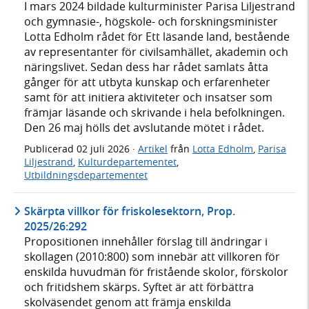
I mars 2024 bildade kulturminister Parisa Liljestrand
och gymnasie-, högskole- och forskningsminister
Lotta Edholm rådet för Ett läsande land, bestående
av representanter för civilsamhället, akademin och
näringslivet. Sedan dess har rådet samlats åtta
gånger för att utbyta kunskap och erfarenheter
samt för att initiera aktiviteter och insatser som
främjar läsande och skrivande i hela befolkningen.
Den 26 maj hölls det avslutande mötet i rådet.
Publicerad
02 juli 2026
·
Artikel
från
Lotta Edholm
,
Parisa
Liljestrand
,
Kulturdepartementet
,
Utbildningsdepartementet
Skärpta villkor för friskolesektorn, Prop.
2025/26:292
Propositionen innehåller förslag till ändringar i
skollagen (2010:800) som innebär att villkoren för
enskilda huvudmän för fristående skolor, förskolor
och fritidshem skärps. Syftet är att förbättra
skolväsendet genom att främja enskilda