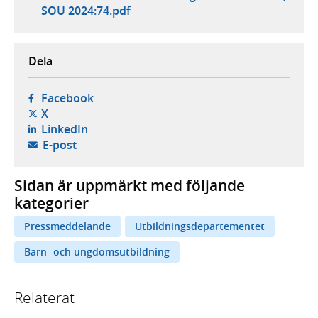
SOU 2024:74.pdf
Dela
- öppnas i ny flik, extern webbplats,
Facebook
- öppnas i ny flik, extern webbplats,
X
- öppnas i ny flik, extern webbplats,
LinkedIn
- öppnar din e-postklient,
E-post
Sidan är uppmärkt med följande
kategorier
Pressmeddelande
Utbildningsdepartementet
Barn- och ungdomsutbildning
Relaterat