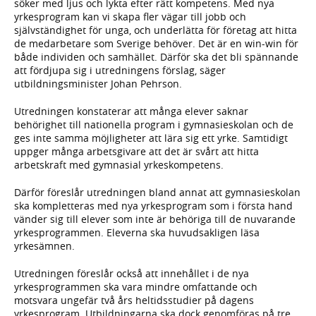
söker med ljus och lykta efter rätt kompetens. Med nya
yrkesprogram kan vi skapa fler vägar till jobb och
självständighet för unga, och underlätta för företag att hitta
de medarbetare som Sverige behöver. Det är en win-win för
både individen och samhället. Därför ska det bli spännande
att fördjupa sig i utredningens förslag, säger
utbildningsminister Johan Pehrson.
Utredningen konstaterar att många elever saknar
behörighet till nationella program i gymnasieskolan och de
ges inte samma möjligheter att lära sig ett yrke. Samtidigt
uppger många arbetsgivare att det är svårt att hitta
arbetskraft med gymnasial yrkeskompetens.
Därför föreslår utredningen bland annat att gymnasieskolan
ska kompletteras med nya yrkesprogram som i första hand
vänder sig till elever som inte är behöriga till de nuvarande
yrkesprogrammen. Eleverna ska huvudsakligen läsa
yrkesämnen.
Utredningen föreslår också att innehållet i de nya
yrkesprogrammen ska vara mindre omfattande och
motsvara ungefär två års heltidsstudier på dagens
yrkesprogram. Utbildningarna ska dock genomföras på tre