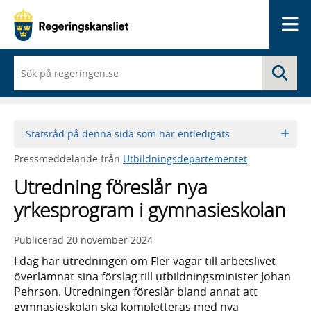
Me
När
Sö
du
börjar
skriva
så
framträder
Statsråd på denna sida som har entledigats
en
lista
Pressmeddelande från
Utbildningsdepartementet
med
sökförslag
Utredning föreslår nya
yrkesprogram i gymnasieskolan
Publicerad
20 november 2024
I dag har utredningen om Fler vägar till arbetslivet
överlämnat sina förslag till utbildningsminister Johan
Pehrson. Utredningen föreslår bland annat att
gymnasieskolan ska kompletteras med nya