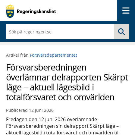
Me
När
Sö
du
börjar
skriva
så
Artikel från
Försvarsdepartementet
framträder
en
Försvarsberedningen
lista
med
överlämnar delrapporten Skärpt
sökförslag
läge – aktuell lägesbild i
totalförsvaret och omvärlden
Publicerad
12 juni 2026
Fredagen den 12 juni 2026 överlämnade
Försvarsberedningen sin delrapport Skärpt läge –
aktuell lägesbild i totalförsvaret och omvärlden till