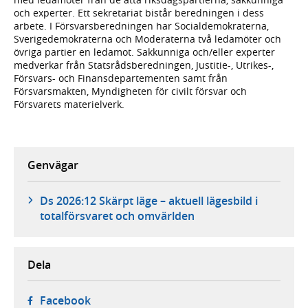
och experter. Ett sekretariat bistår beredningen i dess
arbete. I Försvarsberedningen har Socialdemokraterna,
Sverigedemokraterna och Moderaterna två ledamöter och
övriga partier en ledamot. Sakkunniga och/eller experter
medverkar från Statsrådsberedningen, Justitie-, Utrikes-,
Försvars- och Finansdepartementen samt från
Försvarsmakten, Myndigheten för civilt försvar och
Försvarets materielverk.
Genvägar
Ds 2026:12 Skärpt läge – aktuell lägesbild i
totalförsvaret och omvärlden
Dela
- öppnas i ny flik, extern webbplats,
Facebook