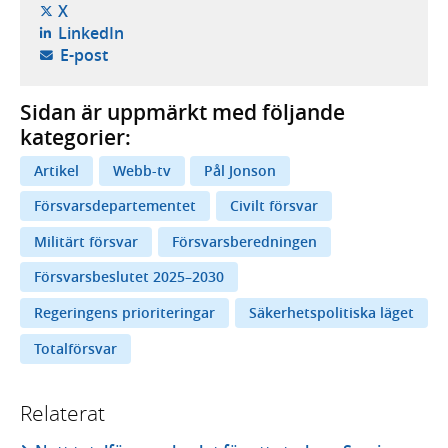
- öppnas i ny flik, extern webbplats,
X
- öppnas i ny flik, extern webbplats,
LinkedIn
- öppnar din e-postklient,
E-post
Sidan är uppmärkt med följande
kategorier:
Artikel
Webb-tv
Pål Jonson
Försvarsdepartementet
Civilt försvar
Militärt försvar
Försvarsberedningen
Försvarsbeslutet 2025–2030
Regeringens prioriteringar
Säkerhetspolitiska läget
Totalförsvar
Relaterat