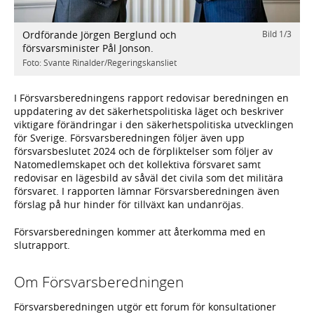
Ordförande Jörgen Berglund och
Bild
1
/
3
/
3
F
försvarsminister Pål Jonson.
d
Foto: Svante Rinalder/Regeringskansliet
F
I Försvarsberedningens rapport redovisar beredningen en
uppdatering av det säkerhetspolitiska läget och beskriver
viktigare förändringar i den säkerhetspolitiska utvecklingen
för Sverige. Försvarsberedningen följer även upp
försvarsbeslutet 2024 och de förpliktelser som följer av
Natomedlemskapet och det kollektiva försvaret samt
redovisar en lägesbild av såväl det civila som det militära
försvaret. I rapporten lämnar Försvarsberedningen även
förslag på hur hinder för tillväxt kan undanröjas.
Försvarsberedningen kommer att återkomma med en
slutrapport.
Om Försvarsberedningen
Försvarsberedningen utgör ett forum för konsultationer