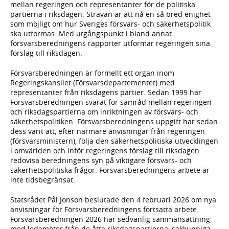
mellan regeringen och representanter för de politiska
partierna i riksdagen. Strävan är att nå en så bred enighet
som möjligt om hur Sveriges försvars- och säkerhetspolitik
ska utformas. Med utgångspunkt i bland annat
försvarsberedningens rapporter utformar regeringen sina
förslag till riksdagen.
Försvarsberedningen är formellt ett organ inom
Regeringskansliet (Försvarsdepartementet) med
representanter från riksdagens partier. Sedan 1999 har
Försvarsberedningen svarat för samråd mellan regeringen
och riksdagspartierna om inriktningen av försvars- och
säkerhetspolitiken. Försvarsberedningens uppgift har sedan
dess varit att, efter närmare anvisningar från regeringen
(försvarsministern), följa den säkerhetspolitiska utvecklingen
i omvärlden och inför regeringens förslag till riksdagen
redovisa beredningens syn på viktigare försvars- och
säkerhetspolitiska frågor. Försvarsberedningens arbete är
inte tidsbegränsat.
Statsrådet Pål Jonson beslutade den 4 februari 2026 om nya
anvisningar för Försvarsberedningens fortsatta arbete.
Försvarsberedningen 2026 har sedvanlig sammansättning
med ledamöter från de åtta riksdagspartierna, sakkunniga