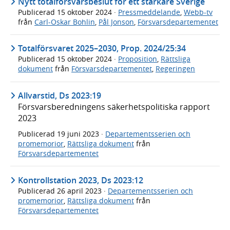
Nytt totalförsvarsbeslut för ett starkare Sverige
Publicerad
15 oktober 2024
·
Pressmeddelande
,
Webb-tv
från
Carl-Oskar Bohlin
,
Pål Jonson
,
Försvarsdepartementet
Totalförsvaret 2025–2030, Prop. 2024/25:34
Publicerad
15 oktober 2024
·
Proposition
,
Rättsliga
dokument
från
Försvarsdepartementet
,
Regeringen
Allvarstid, Ds 2023:19
Försvarsberedningens säkerhetspolitiska rapport
2023
Publicerad
19 juni 2023
·
Departementsserien och
promemorior
,
Rättsliga dokument
från
Försvarsdepartementet
Kontrollstation 2023, Ds 2023:12
Publicerad
26 april 2023
·
Departementsserien och
promemorior
,
Rättsliga dokument
från
Försvarsdepartementet