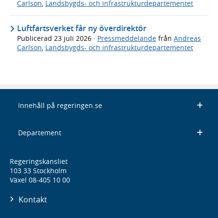
Carlson
,
Landsbygds- och infrastrukturdepartementet
Luftfartsverket får ny överdirektör
Publicerad
23 juli 2026
·
Pressmeddelande
från
Andreas
Carlson
,
Landsbygds- och infrastrukturdepartementet
Innehåll på regeringen.se
Departement
Regeringskansliet
103 33 Stockholm
Växel 08-405 10 00
Kontakt