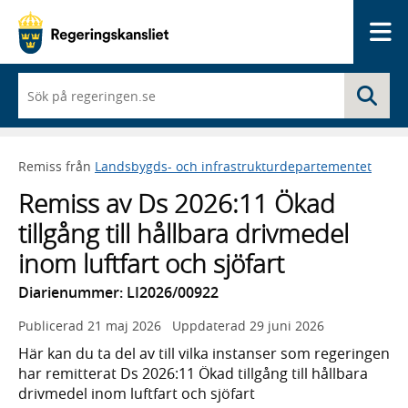
Me
När
Sö
du
börjar
skriva
så
Remiss från
Landsbygds- och infrastrukturdepartementet
framträder
en
Remiss av Ds 2026:11 Ökad
lista
med
tillgång till hållbara drivmedel
sökförslag
inom luftfart och sjöfart
Diarienummer: LI2026/00922
Publicerad
21 maj 2026
Uppdaterad
29 juni 2026
Här kan du ta del av till vilka instanser som regeringen
har remitterat Ds 2026:11 Ökad tillgång till hållbara
drivmedel inom luftfart och sjöfart