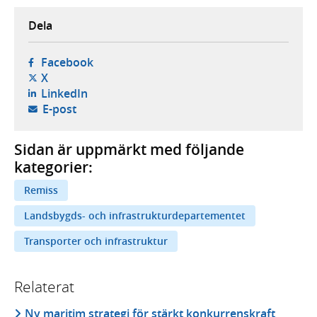
Dela
- öppnas i ny flik, extern webbplats,
Facebook
- öppnas i ny flik, extern webbplats,
X
- öppnas i ny flik, extern webbplats,
LinkedIn
- öppnar din e-postklient,
E-post
Sidan är uppmärkt med följande
kategorier:
Remiss
Landsbygds- och infrastrukturdepartementet
Transporter och infrastruktur
Relaterat
Ny maritim strategi för stärkt konkurrenskraft