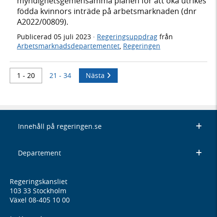
myndighetsgemensamma planen för att öka utrikes
födda kvinnors inträde på arbetsmarknaden (dnr
A2022/00809).
Publicerad
05 juli 2023
·
Regeringsuppdrag
från
Arbetsmarknadsdepartementet
,
Regeringen
1 - 20
21 - 34
Nästa
Innehåll på regeringen.se
Departement
Regeringskansliet
103 33 Stockholm
Växel 08-405 10 00