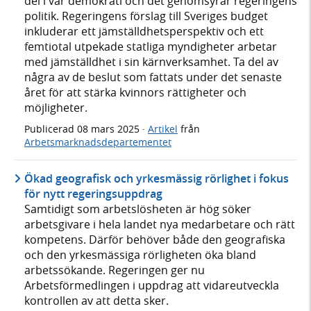
del i vår demokrati och det genomsyrar regeringens
politik. Regeringens förslag till Sveriges budget
inkluderar ett jämställdhetsperspektiv och ett
femtiotal utpekade statliga myndigheter arbetar
med jämställdhet i sin kärnverksamhet. Ta del av
några av de beslut som fattats under det senaste
året för att stärka kvinnors rättigheter och
möjligheter.
Publicerad
08 mars 2025
·
Artikel
från
Arbetsmarknadsdepartementet
Ökad geografisk och yrkesmässig rörlighet i fokus
för nytt regeringsuppdrag
Samtidigt som arbetslösheten är hög söker
arbetsgivare i hela landet nya medarbetare och rätt
kompetens. Därför behöver både den geografiska
och den yrkesmässiga rörligheten öka bland
arbetssökande. Regeringen ger nu
Arbetsförmedlingen i uppdrag att vidareutveckla
kontrollen av att detta sker.