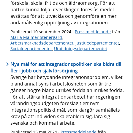
förskola, skola, fritids och äldreomsorg. För att
bättre kunna följa utvecklingen föreslås medel
avsättas för att utveckla och genomföra en mer
ändamålsenlig uppföljning av integrationen.
Publicerad
10 september 2024
·
Pressmeddelande
från
Maria Malmer Stenergard
,
Arbetsmarknadsdepartementet
,
Justitiedepartementet
,
Socialdepartementet
,
Utbildningsdepartementet
Nya mål för att integrationspolitiken ska bidra till
fler i jobb och självförsörjning
Sverige har betydande integrationsproblem, vilket
bland annat syns i arbetslösheten som är tre
gånger högre bland utrikes födda än inrikes födda.
För att stärka integrationsarbetet har regeringen i
vårändringsbudgeten föreslagit ett nytt
integrationspolitiskt mål, som klargör samhällets
krav på att individen ska etablera sig, lära sig
svenska och komma i arbete.
Publicerad
15 maj 2024
·
Pressmeddelande
från