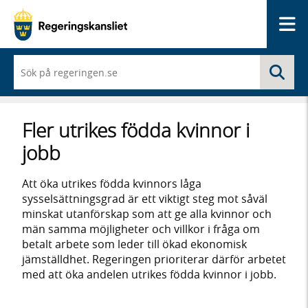
Me
När
Sö
du
börjar
skriva
så
Fler utrikes födda kvinnor i
framträder
en
jobb
lista
med
sökförslag
Att öka utrikes födda kvinnors låga
sysselsättningsgrad är ett viktigt steg mot såväl
minskat utanförskap som att ge alla kvinnor och
män samma möjligheter och villkor i fråga om
betalt arbete som leder till ökad ekonomisk
jämställdhet. Regeringen prioriterar därför arbetet
med att öka andelen utrikes födda kvinnor i jobb.