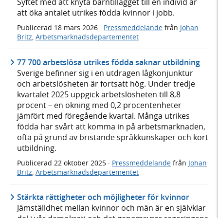
Syftet med att knyta barntillägget till en individ är
att öka antalet utrikes födda kvinnor i jobb.
Publicerad
18 mars 2026
·
Pressmeddelande
från
Johan
Britz
,
Arbetsmarknadsdepartementet
77 700 arbetslösa utrikes födda saknar utbildning
Sverige befinner sig i en utdragen lågkonjunktur
och arbetslösheten är fortsatt hög. Under tredje
kvartalet 2025 uppgick arbetslösheten till 8,8
procent – en ökning med 0,2 procentenheter
jämfört med föregående kvartal. Många utrikes
födda har svårt att komma in på arbetsmarknaden,
ofta på grund av bristande språkkunskaper och kort
utbildning.
Publicerad
22 oktober 2025
·
Pressmeddelande
från
Johan
Britz
,
Arbetsmarknadsdepartementet
Stärkta rättigheter och möjligheter för kvinnor
Jämställdhet mellan kvinnor och män är en självklar