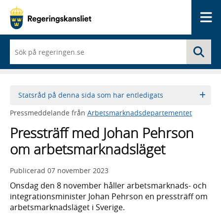
Me
När
Sö
du
börjar
skriva
så
framträder
Statsråd på denna sida som har entledigats
en
lista
Pressmeddelande från
Arbetsmarknadsdepartementet
med
sökförslag
Pressträff med Johan Pehrson
om arbetsmarknadsläget
Publicerad
07 november 2023
Onsdag den 8 november håller arbetsmarknads- och
integrationsminister Johan Pehrson en pressträff om
arbetsmarknadsläget i Sverige.