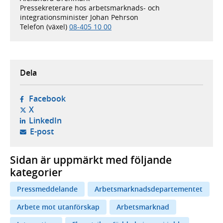
Pressekreterare hos arbetsmarknads- och
integrationsminister Johan Pehrson
Telefon (växel)
08-405 10 00
Dela
- öppnas i ny flik, extern webbplats,
Facebook
- öppnas i ny flik, extern webbplats,
X
- öppnas i ny flik, extern webbplats,
LinkedIn
- öppnar din e-postklient,
E-post
Sidan är uppmärkt med följande
kategorier
Pressmeddelande
Arbetsmarknadsdepartementet
Arbete mot utanförskap
Arbetsmarknad