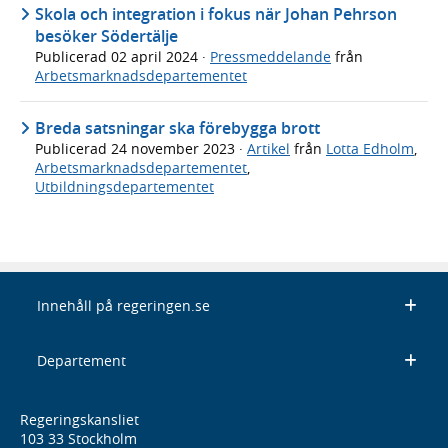
Skola och integration i fokus när Johan Pehrson
besöker Södertälje
Publicerad
02 april 2024
·
Pressmeddelande
från
Arbetsmarknadsdepartementet
Breda satsningar ska förebygga brott
Publicerad
24 november 2023
·
Artikel
från
Lotta Edholm
,
Arbetsmarknadsdepartementet
,
Utbildningsdepartementet
Innehåll på regeringen.se
Departement
Regeringskansliet
103 33 Stockholm