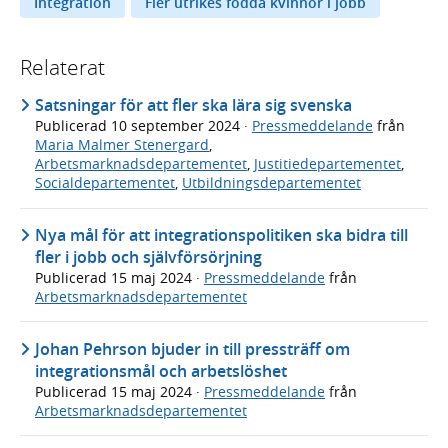
Integration
Fler utrikes födda kvinnor i jobb
Relaterat
Satsningar för att fler ska lära sig svenska
Publicerad
10 september 2024
·
Pressmeddelande
från
Maria Malmer Stenergard
,
Arbetsmarknadsdepartementet
,
Justitiedepartementet
,
Socialdepartementet
,
Utbildningsdepartementet
Nya mål för att integrationspolitiken ska bidra till
fler i jobb och självförsörjning
Publicerad
15 maj 2024
·
Pressmeddelande
från
Arbetsmarknadsdepartementet
Johan Pehrson bjuder in till pressträff om
integrationsmål och arbetslöshet
Publicerad
15 maj 2024
·
Pressmeddelande
från
Arbetsmarknadsdepartementet