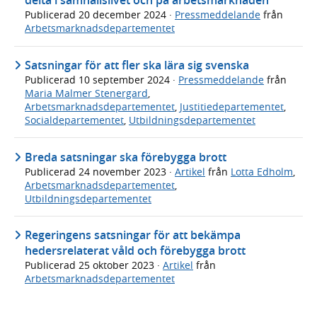
delta i samhällslivet och på arbetsmarknaden
Publicerad
20 december 2024
·
Pressmeddelande
från
Arbetsmarknadsdepartementet
Satsningar för att fler ska lära sig svenska
Publicerad
10 september 2024
·
Pressmeddelande
från
Maria Malmer Stenergard
,
Arbetsmarknadsdepartementet
,
Justitiedepartementet
,
Socialdepartementet
,
Utbildningsdepartementet
Breda satsningar ska förebygga brott
Publicerad
24 november 2023
·
Artikel
från
Lotta Edholm
,
Arbetsmarknadsdepartementet
,
Utbildningsdepartementet
Regeringens satsningar för att bekämpa
hedersrelaterat våld och förebygga brott
Publicerad
25 oktober 2023
·
Artikel
från
Arbetsmarknadsdepartementet