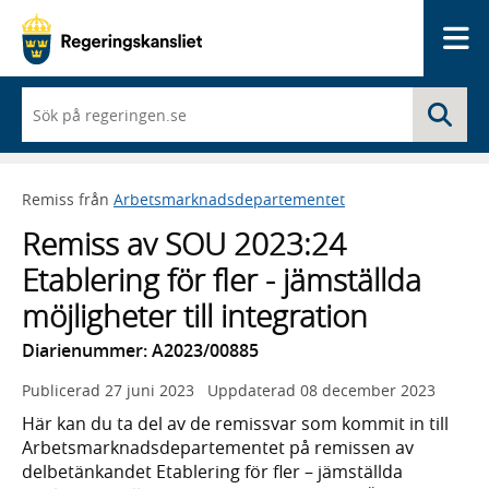
Me
När
Sö
du
börjar
skriva
så
Remiss från
Arbetsmarknadsdepartementet
framträder
en
Remiss av SOU 2023:24
lista
med
Etablering för fler - jämställda
sökförslag
möjligheter till integration
Diarienummer: A2023/00885
Publicerad
27 juni 2023
Uppdaterad
08 december 2023
Här kan du ta del av de remissvar som kommit in till
Arbetsmarknadsdepartementet på remissen av
delbetänkandet Etablering för fler – jämställda