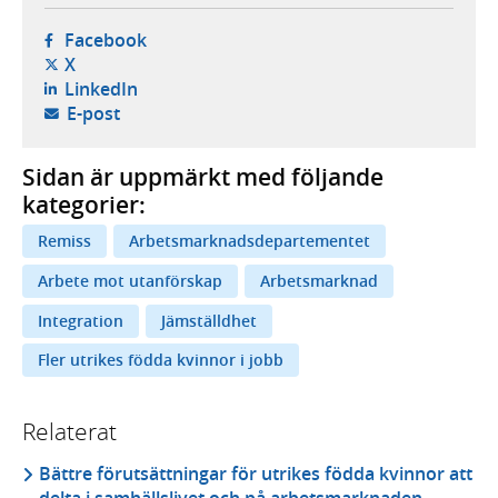
- öppnas i ny flik, extern webbplats,
Facebook
- öppnas i ny flik, extern webbplats,
X
- öppnas i ny flik, extern webbplats,
LinkedIn
- öppnar din e-postklient,
E-post
Sidan är uppmärkt med följande
kategorier:
Remiss
Arbetsmarknadsdepartementet
Arbete mot utanförskap
Arbetsmarknad
Integration
Jämställdhet
Fler utrikes födda kvinnor i jobb
Relaterat
Bättre förutsättningar för utrikes födda kvinnor att