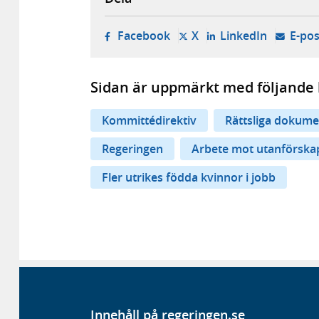
- öppnas i ny flik, extern w
- öppnas i ny flik, ext
- öppnas i
Facebook
X
LinkedIn
E-pos
Sidan är uppmärkt med följande 
Kommittédirektiv
Rättsliga dokume
Regeringen
Arbete mot utanförska
Fler utrikes födda kvinnor i jobb
Innehåll på regeringen.se