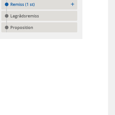
Remiss (1 st)
Lagrådsremiss
Proposition