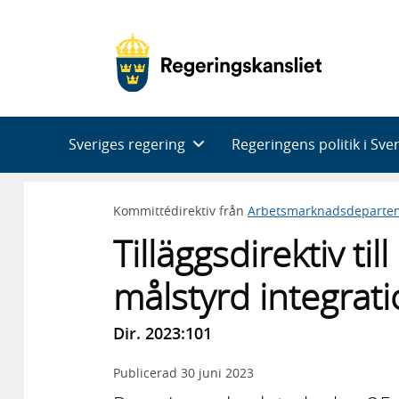
Huvudnavigering
Sveriges regering
Regeringens politik i Sve
Kommittédirektiv från
Arbetsmarknadsdeparte
Tilläggsdirektiv t
målstyrd integrati
Dir. 2023:101
Publicerad
30 juni 2023