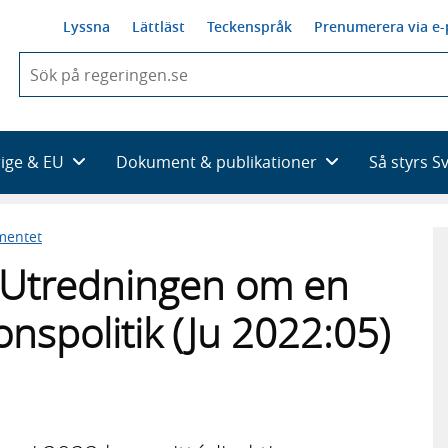
Lyssna
Lättläst
Teckenspråk
Prenumerera via e-
När
du
börjar
skriva
så
rige & EU
Dokument & publikationer
Så styrs S
framträder
en
lista
mentet
med
sökförslag
ill Utredningen om en
onspolitik (Ju 2022:05)