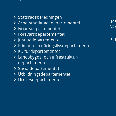
Statsrådsberedningen
Reg
10
Arbetsmarknads­departementet
Väx
Finans­departementet
Försvars­departementet
Justitie­departementet
Klimat- och näringslivs­departementet
Kultur­departementet
Landsbygds- och infrastruktur­
departementet
Social­departementet
Utbildnings­departementet
Utrikes­departementet