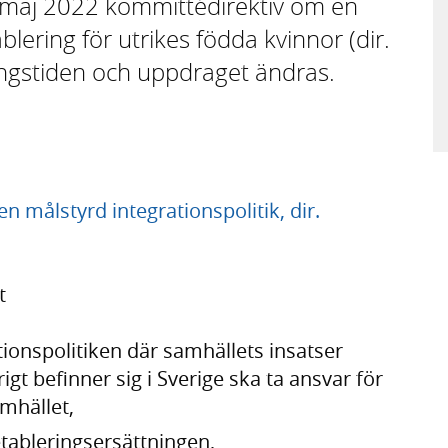
 maj 2022 kommittédirektiv om en
ering för utrikes födda kvinnor (dir.
ingstiden och uppdraget ändras.
n målstyrd integrationspolitik, dir.
t
ationspolitiken där samhällets insatser
igt befinner sig i Sverige ska ta ansvar för
amhället,
tableringsersättningen,