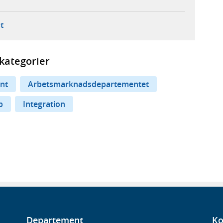
ebbplats,
ern webbplats,
 ny flik, extern webbplats,
- öppnar din e-postklient,
t
kategorier
nt
Arbetsmarknadsdepartementet
p
Integration
Departement
Ko