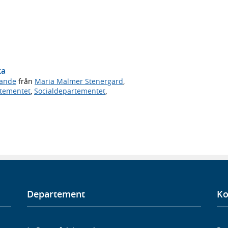
ka
ande
från
Maria Malmer Stenergard
,
rtementet
,
Socialdepartementet
,
Departement
Ko