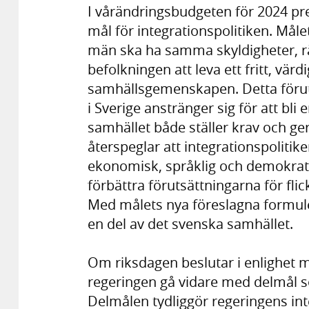
I vårändringsbudgeten för 2024 pres
mål för integrationspolitiken. Måle
män ska ha samma skyldigheter, rä
befolkningen att leva ett fritt, värd
samhällsgemenskapen. Detta föruts
i Sverige anstränger sig för att bli
samhället både ställer krav och ger 
återspeglar att integrationspolitiken
ekonomisk, språklig och demokrati
förbättra förutsättningarna för fl
Med målets nya föreslagna formuler
en del av det svenska samhället.
Om riksdagen beslutar i enlighet
regeringen gå vidare med delmål 
Delmålen tydliggör regeringens in