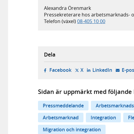
Alexandra Örenmark
Pressekreterare hos arbetsmarknads- o
Telefon (växel)
08-405 10 00
Dela
- öppnas i ny flik, extern w
- öppnas i ny flik, ext
- öppnas i
Facebook
X
LinkedIn
E-pos
Sidan är uppmärkt med följande 
Pressmeddelande
Arbetsmarknads
Arbetsmarknad
Integration
Fl
Migration och integration