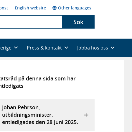
post
English website
Other languages
Sök
verige
Press & kontakt
Jobba hos oss
tatsråd på denna sida som har
ntledigats
Johan Pehrson,
utbildningsminister,
entledigades den 28 juni 2025.