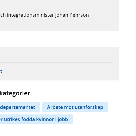
ch integrationsminister Johan Pehrson
ebbplats,
ern webbplats,
 ny flik, extern webbplats,
- öppnar din e-postklient,
t
kategorier
departementet
Arbete mot utanförskap
er utrikes födda kvinnor i jobb