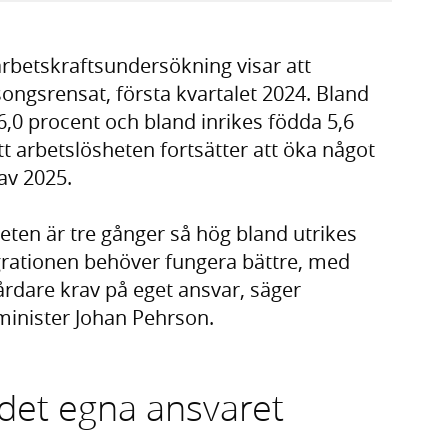
arbetskraftsundersökning visar att
songsrensat, första kvartalet 2024. Bland
6,0 procent och bland inrikes födda 5,6
t arbetslösheten fortsätter att öka något
av 2025.
sheten är tre gånger så hög bland utrikes
grationen behöver fungera bättre, med
årdare krav på eget ansvar, säger
inister Johan Pehrson.
 det egna ansvaret