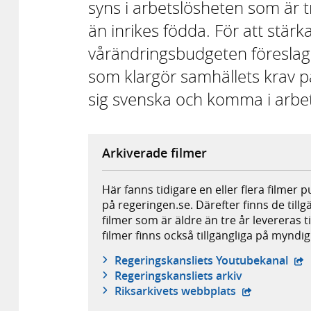
syns i arbetslösheten som är 
än inrikes födda. För att stärk
vårändringsbudgeten föreslagit 
som klargör samhällets krav på 
sig svenska och komma i arbe
Arkiverade filmer
Här fanns tidigare en eller flera filmer 
på regeringen.se. Därefter finns de tillg
filmer som är äldre än tre år levereras t
filmer finns också tillgängliga på mynd
- e
Regeringskansliets Youtubekanal
Regeringskansliets arkiv
- extern webb
Riksarkivets webbplats