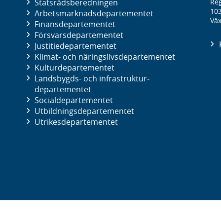
Statsrådsberedningen
Reg
10
Arbetsmarknads­departementet
Väx
Finans­departementet
Försvars­departementet
Justitie­departementet
Klimat- och näringslivs­departementet
Kultur­departementet
Landsbygds- och infrastruktur­
departementet
Social­departementet
Utbildnings­departementet
Utrikes­departementet