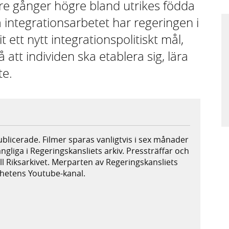
tre gånger högre bland utrikes födda
a integrationsarbetet har regeringen i
ett nytt integrationspolitiskt mål,
att individen ska etablera sig, lära
te.
publicerade. Filmer sparas vanligtvis i sex månader
ängliga i Regeringskansliets arkiv. Pressträffar och
ill Riksarkivet. Merparten av Regeringskansliets
ighetens Youtube-kanal.
xtern webbplats,
plats,