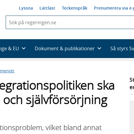
Lyssna
Lättläst
Teckenspråk
Prenumerera via e-
När
du
börjar
skriva
så
rige & EU
Dokument & publikationer
Så styrs S
framträder
en
lista
ementet
med
sökförslag
S
tegrationspolitiken ska
e
bb och självförsörjning
tionsproblem, vilket bland annat