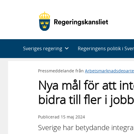
Huvudnavigering
Sveriges regering
Regeringens politik i Sve
Pressmeddelande från
Arbetsmarknadsdepart
Nya mål för att in
bidra till fler i jo
Publicerad
15 maj 2024
Sverige har betydande integra