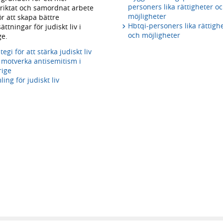
personers lika rättigheter o
riktat och samordnat arbete
möjligheter
ör att skapa bättre
Hbtqi-personers lika rättigh
ättningar för judiskt liv i
och möjligheter
ge.
tegi för att stärka judiskt liv
 motverka antisemitism i
rige
ing för judiskt liv