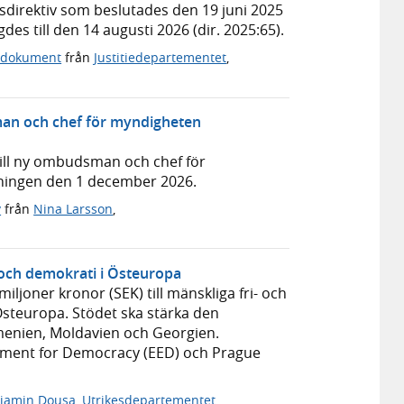
gsdirektiv som beslutades den 19 juni 2025
s till den 14 augusti 2026 (dir. 2025:65).
a dokument
från
Justitiedepartementet
,
man och chef för myndigheten
till ny ombudsman och chef för
tningen den 1 december 2026.
v
från
Nina Larsson
,
r och demokrati i Östeuropa
ljoner kronor (SEK) till mänskliga fri- och
Östeuropa. Stödet ska stärka den
menien, Moldavien och Georgien.
wment for Democracy (EED) och Prague
jamin Dousa
,
Utrikesdepartementet