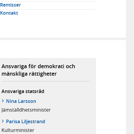
Remisser
Kontakt
Ansvariga för demokrati och
mänskliga rättigheter
Ansvariga statsråd
Nina Larsson
Jämställdhets­minister
Parisa Liljestrand
Kultur­minister