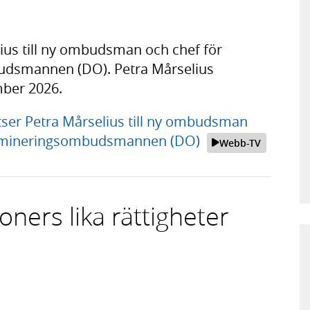
ius till ny ombudsman och chef för
dsmannen (DO). Petra Mårselius
mber 2026.
ser Petra Mårselius till ny ombudsman
krimineringsombudsmannen (DO)
Webb-TV
ners lika rättigheter