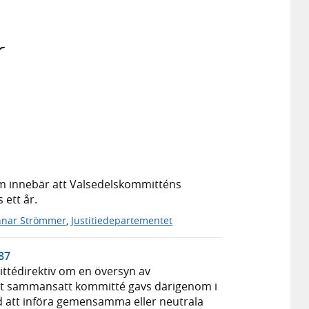
r
som innebär att Valsedelskommitténs
 ett år.
nar Strömmer
,
Justitiedepartementet
:87
ttédirektiv om en översyn av
iskt sammansatt kommitté gavs därigenom i
ed att införa gemensamma eller neutrala