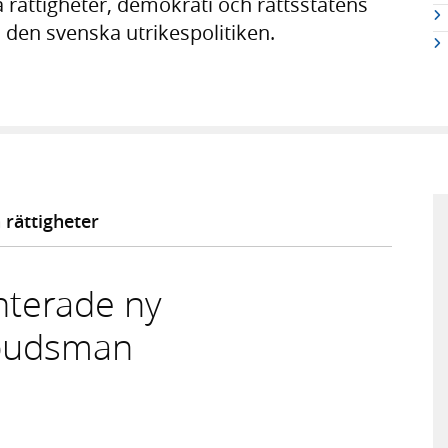
 rättigheter, demokrati och rättsstatens
 den svenska utrikespolitiken.
 rättigheter
nterade ny
mbudsman