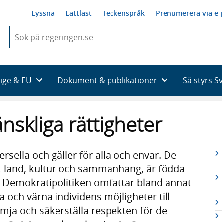
Lyssna
Lättläst
Teckenspråk
Prenumerera via e-
När
du
börjar
skriva
så
rige & EU
Dokument & publikationer
Så styrs S
framträder
en
lista
skliga rättigheter
med
sökförslag
R
rsella och gäller för alla och envar. De
n
ett land, kultur och sammanhang, är födda
er. Demokratipolitiken omfattar bland annat
a och värna individens möjligheter till
ämja och säkerställa respekten för de