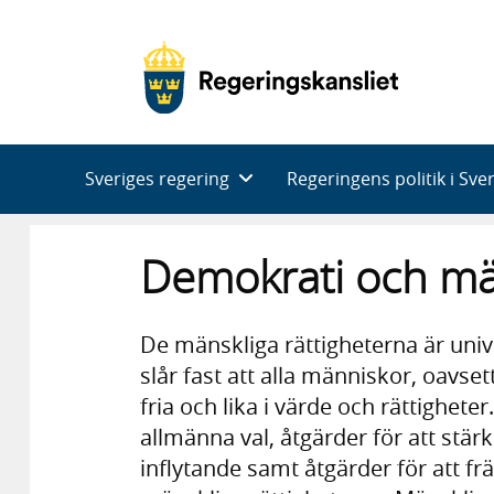
Huvudnavigering
Sveriges regering
Regeringens politik i Sve
Demokrati och män
De mänskliga rättigheterna är unive
slår fast att alla människor, oavs
fria och lika i värde och rättighet
allmänna val, åtgärder för att stärk
inflytande samt åtgärder för att fr