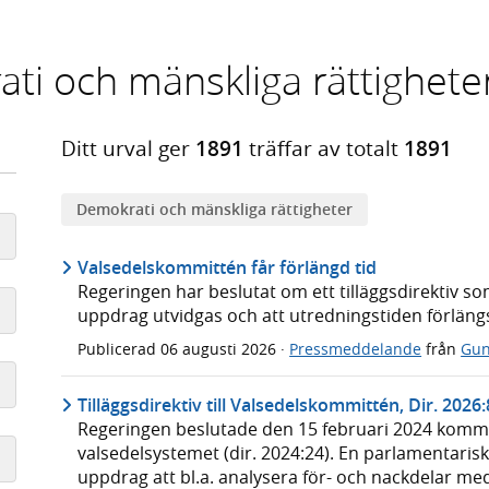
ti och mänskliga rättighete
Ditt urval ger
1891
träffar av totalt
1891
Demokrati och mänskliga rättigheter
Valsedelskommittén får förlängd tid
Regeringen har beslutat om ett tilläggsdirektiv 
uppdrag utvidgas och att utredningstiden förlängs
Publicerad
06 augusti 2026
·
Pressmeddelande
från
Gun
Tilläggsdirektiv till Valsedelskommittén, Dir. 2026
Regeringen beslutade den 15 februari 2024 kommi
valsedelsystemet (dir. 2024:24). En parlamentar
uppdrag att bl.a. analysera för- och nackdelar m