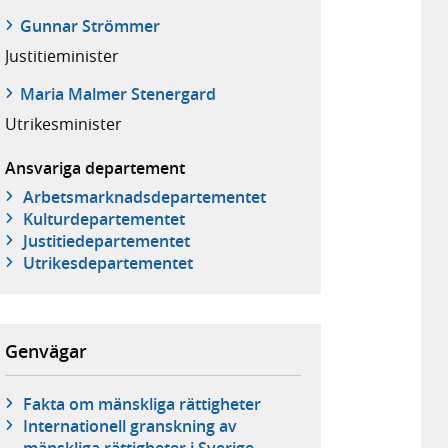
Gunnar Strömmer
Justitie­minister
Maria Malmer Stenergard
Utrikes­minister
Ansvariga departement
Arbetsmarknads­departementet
Kultur­departementet
Justitie­departementet
Utrikes­departementet
Genvägar
Fakta om mänskliga rättigheter
Internationell granskning av
mänskliga rättigheter i Sverige