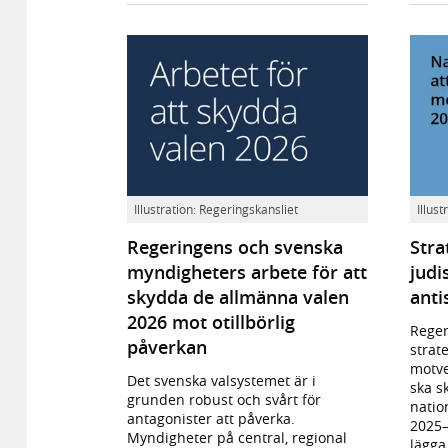
Illustration: Regeringskansliet
Illus
Regeringens och svenska
Stra
myndigheters arbete för att
judi
skydda de allmänna valen
anti
2026 mot otillbörlig
Reger
påverkan
strate
motve
Det svenska valsystemet är i
ska s
grunden robust och svårt för
natio
antagonister att påverka.
2025–
Myndigheter på central, regional
lägga