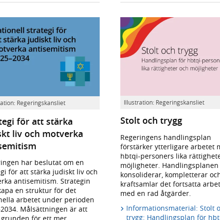
Illustration: Regeringskansliet
tration: Regeringskansliet
Stolt och trygg
tegi för att stärka
skt liv och motverka
Regeringens handlingsplan
semitism
förstärker ytterligare arbetet
hbtqi-personers lika rättighet
ingen har beslutat om en
möjligheter. Handlingsplanen
gi för att stärka judiskt liv och
konsoliderar, kompletterar oc
rka antisemitism. Strategin
kraftsamlar det fortsatta arbe
kapa en struktur för det
med en rad åtgärder.
nella arbetet under perioden
Informationsmaterial: Stolt 
2034. Målsättningen är att
trygg: Handlingsplan för hbt
 grunden för ett mer