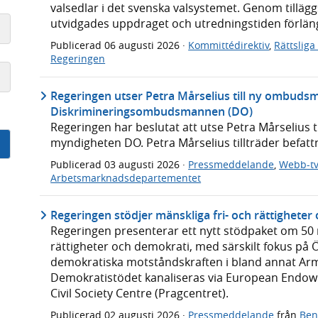
valsedlar i det svenska valsystemet. Genom tilläg
utvidgades uppdraget och utredningstiden förlängde
Publicerad
06 augusti 2026
·
Kommittédirektiv
,
Rättslig
Regeringen
Regeringen utser Petra Mårselius till ny ombuds
Diskrimineringsombudsmannen (DO)
Regeringen har beslutat att utse Petra Mårselius 
myndigheten DO. Petra Mårselius tillträder befat
Publicerad
03 augusti 2026
·
Pressmeddelande
,
Webb-t
Arbetsmarknadsdepartementet
Regeringen stödjer mänskliga fri- och rättighete
Regeringen presenterar ett nytt stödpaket om 50 mi
rättigheter och demokrati, med särskilt fokus på 
demokratiska motståndskraften i bland annat Ar
Demokratistödet kanaliseras via European Endo
Civil Society Centre (Pragcentret).
Publicerad
02 augusti 2026
·
Pressmeddelande
från
Ben