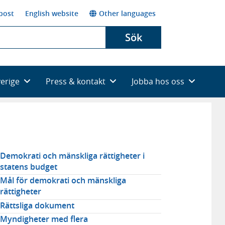
post
English website
Other languages
Sök
verige
Press & kontakt
Jobba hos oss
elaterad
Demokrati och mänskliga rättigheter i
statens budget
avigering
Mål för demokrati och mänskliga
rättigheter
Rättsliga dokument
Myndigheter med flera