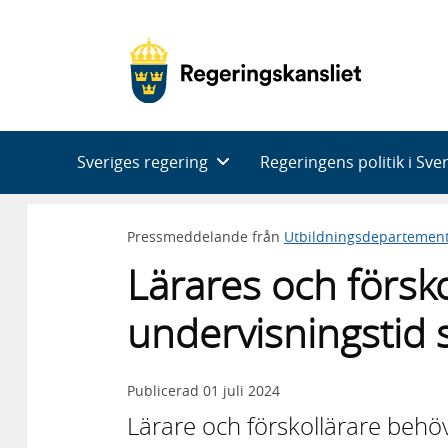
Huvudnavigering
Sveriges regering
Regeringens politik i Sve
Pressmeddelande från
Utbildningsdepartemen
Lärares och försko
undervisningstid 
Publicerad
01 juli 2024
Lärare och förskollärare behöv