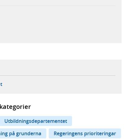
ebbplats,
ern webbplats,
 ny flik, extern webbplats,
- öppnar din e-postklient,
t
kategorier
Utbildningsdepartementet
ing på grunderna
Regeringens prioriteringar