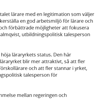
talet lärare med en legitimation som väljer
kerställa en god arbetsmiljö för lärare och
och förbättrade möjligheter att fokusera
almqvist, utbildningspolitisk talesperson
t höja läraryrkets status. Den här
äraryrket blir mer attraktivt, så att fler
r förskollärare och att fler stannar i yrket,
gspolitisk talesperson för
mmelse mellan regeringen och