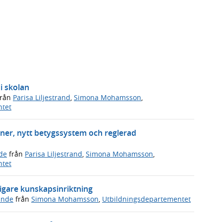
i skolan
rån
Parisa Liljestrand
,
Simona Mohamsson
,
ntet
ner, nytt betygssystem och reglerad
de
från
Parisa Liljestrand
,
Simona Mohamsson
,
ntet
igare kunskapsinriktning
ande
från
Simona Mohamsson
,
Utbildningsdepartementet