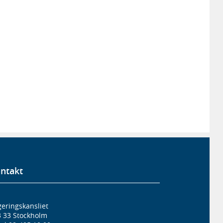
ntakt
eringskansliet
3 33 Stockholm