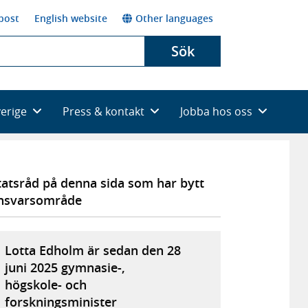
post
English website
Other languages
Sök
verige
Press & kontakt
Jobba hos oss
tatsråd på denna sida som har bytt
nsvarsområde
Lotta Edholm är sedan den 28
juni 2025 gymnasie-,
högskole- och
forskningsminister