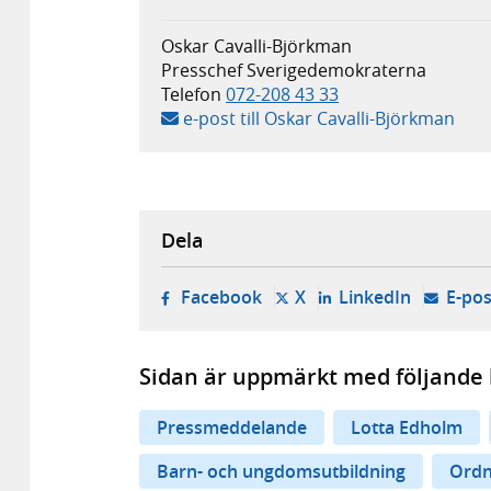
Oskar Cavalli-Björkman
Presschef Sverigedemokraterna
Telefon
072-208 43 33
e-post till Oskar Cavalli-Björkman
Dela
- öppnas i ny flik, extern w
- öppnas i ny flik, ext
- öppnas i
Facebook
X
LinkedIn
E-pos
Sidan är uppmärkt med följande 
Pressmeddelande
Lotta Edholm
Barn- och ungdomsutbildning
Ordn