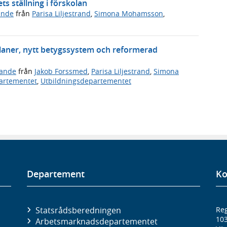
ts ställning i förskolan
ande
från
Parisa Liljestrand
,
Simona Mohamsson
,
planer, nytt betygssystem och reformerad
ande
från
Jakob Forssmed
,
Parisa Liljestrand
,
Simona
artementet
,
Utbildningsdepartementet
Departement
Ko
Statsrådsberedningen
Reg
10
Arbetsmarknads­departementet