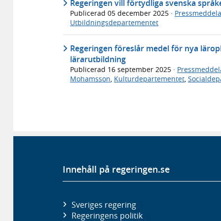
Regeringen vill förtydliga svenska språke
Publicerad
05 december 2025
·
Pressmeddel
Utbildningsdepartementet
Regeringen föreslår medel för nya läro
lärarutbildning
Publicerad
16 september 2025
·
Pressmeddel
Mohamsson
,
Kulturdepartementet
,
Socialdep
Innehåll på regeringen.se
Sveriges regering
Regeringens politik