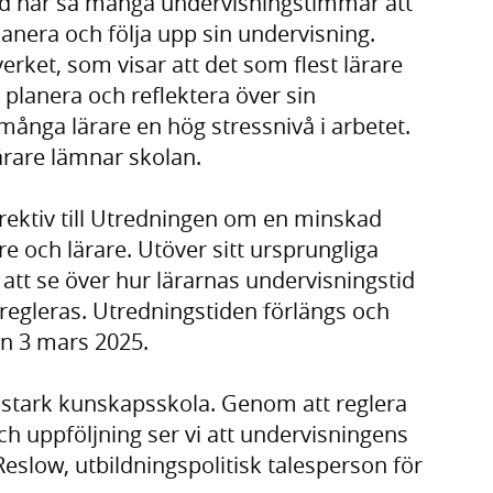
and har så många undervisningstimmar att
 planera och följa upp sin undervisning.
erket, som visar att det som flest lärare
att planera och reflektera över sin
ånga lärare en hög stressnivå i arbetet.
 lärare lämnar skolan.
irektiv till Utredningen om en minskad
re och lärare. Utöver sitt ursprungliga
 att se över hur lärarnas undervisningstid
n regleras. Utredningstiden förlängs och
n 3 mars 2025.
n stark kunskapsskola. Genom att reglera
ch uppföljning ser vi att undervisningens
 Reslow, utbildningspolitisk talesperson för