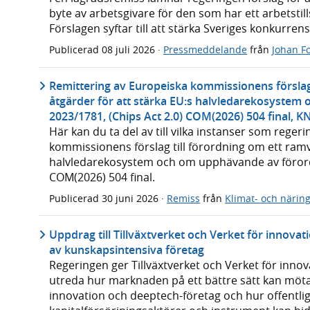
byte av arbetsgivare för den som har ett arbetsti
Förslagen syftar till att stärka Sveriges konkurrens
Publicerad
08 juli 2026
·
Pressmeddelande
från
Johan Fo
Remittering av Europeiska kommissionens förslag 
åtgärder för att stärka EU:s halvledarekosystem
2023/1781, (Chips Act 2.0) COM(2026) 504 final, 
Här kan du ta del av till vilka instanser som rege
kommissionens förslag till förordning om ett ramve
halvledarekosystem och om upphävande av förordn
COM(2026) 504 final.
Publicerad
30 juni 2026
·
Remiss
från
Klimat- och närin
Uppdrag till Tillväxtverket och Verket för innovat
av kunskapsintensiva företag
Regeringen ger Tillväxtverket och Verket för inno
utreda hur marknaden på ett bättre sätt kan möt
innovation och deeptech-företag och hur offentliga