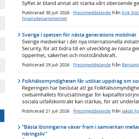
Syftet är bland annat att stärka vårt oberoende 
Publicerad
30 juli 2026
·
Pressmeddelande
från
Erik Slo
Finansdepartementet
Sverige i spetsen för nästa generations mobilnät
Sverige medverkar i det nya internationella initiat
Security, för att bidra till en utveckling av nästa
öppenhet, säkerhet och motståndskraft.
Publicerad
29 juli 2026
·
Pressmeddelande
från
Benjam
Folkhälsomyndigheten får utökat uppdrag om soci
Regeringen har beslutat att ge Folkhälsomyndighet
civilsamhällets förutsättningar för kapitalförsörj
sociala utfallskontrakt kan stärkas, för att underlä
Publicerad
21 juli 2026
·
Pressmeddelande
från
Jakob F
”Bästa lösningarna växer fram i samverkan mellan 
näringsliv”