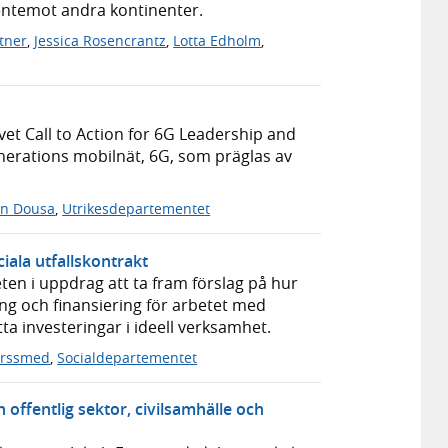
gentemot andra kontinenter.
ttner
,
Jessica Rosencrantz
,
Lotta Edholm
,
ivet Call to Action for 6G Leadership and
 generations mobilnät, 6G, som präglas av
in Dousa
,
Utrikesdepartementet
ala utfallskontrakt
en i uppdrag att ta fram förslag på hur
ning och finansiering för arbetet med
tta investeringar i ideell verksamhet.
orssmed
,
Socialdepartementet
offentlig sektor, civilsamhälle och