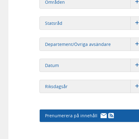
Områden
Statsråd
Departement/Övriga avsändare
Datum
Riksdagsår
Prenumerera på innehåll