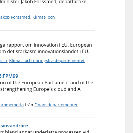
minister Jakob Forssmed, debattartikel,
Jakob Forssmed
,
Klimat- och
iga rapport om innovation i EU, European
om det starkaste innovationslandet i EU.
usch
,
Klimat- och näringslivsdepartementet
26:FPM99
ion of the European Parliament and of the
 strengthening Europe’s cloud and AI
apromemoria
från
Finansdepartementet
,
ftsinvandrare
att bland annat underlätta processen vid