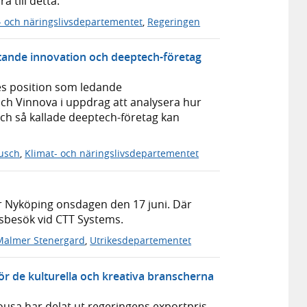
 till detta.
- och näringslivsdepartementet
,
Regeringen
tande innovation och deeptech-företag
ges position som ledande
och Vinnova i uppdrag att analysera hur
 och så kallade deeptech-företag kan
usch
,
Klimat- och näringslivsdepartementet
 Nyköping onsdagen den 17 juni. Där
sbesök vid CTT Systems.
Malmer Stenergard
,
Utrikesdepartementet
ör de kulturella och kreativa branscherna
usa har delat ut regeringens exportpris