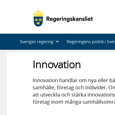
Huvudnavigering
Sveriges regering
Regeringens politik i Sve
Innovation
Innovation handlar om nya eller bä
samhälle, företag och individer. O
att utveckla och stärka innovation
företag inom många samhällsomr