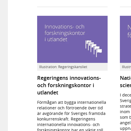
Innovations-
Nati
Illustration: Regeringskansliet
Illus
och
strat
Regeringens innovations-
Nati
forskningskontor
för
i
life
och forskningskontor i
scie
utlandet.
scie
utlandet
I dec
Sverig
Förmågan att bygga internationella
strat
relationer och förtroende över tid
inom 
är avgörande för Sveriges framtida
som b
konkurrenskraft. Regeringens
angel
internationella innovations- och
uppnå
forskningskontor har en viktig roll