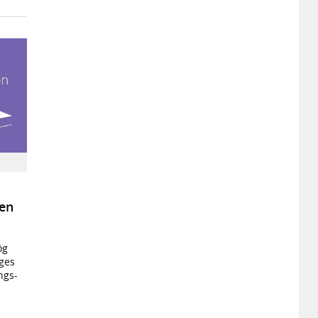
nen
ög
iges
ngs-