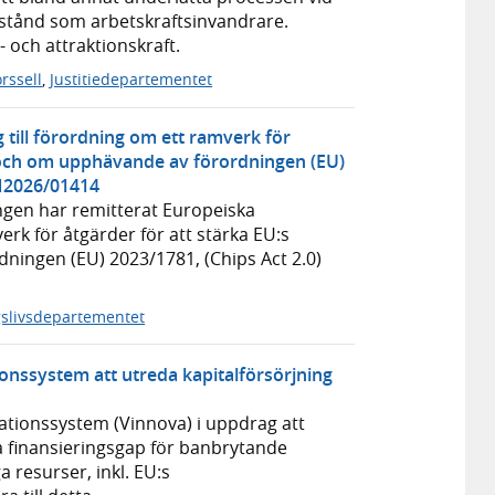
llstånd som arbetskraftsinvandrare.
- och attraktionskraft.
rssell
,
Justitiedepartementet
till förordning om ett ramverk för
 och om upphävande av förordningen (EU)
KN2026/01414
ringen har remitterat Europeiska
rk för åtgärder för att stärka EU:s
ingen (EU) 2023/1781, (Chips Act 2.0)
gslivsdepartementet
ionssystem att utreda kapitalförsörjning
vationssystem (Vinnova) i uppdrag att
a finansieringsgap för banbrytande
 resurser, inkl. EU:s