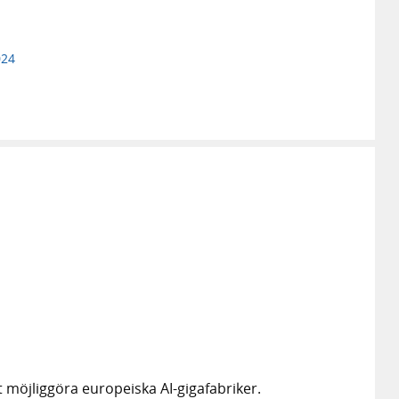
024
r
t möjliggöra europeiska AI-gigafabriker.