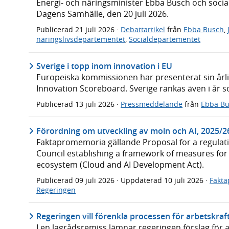
Energi- och näringsminister Ebba Busch och social
Dagens Samhälle, den 20 juli 2026.
Publicerad
21 juli 2026
·
Debattartikel
från
Ebba Busch
,
näringslivsdepartementet
,
Socialdepartementet
Sverige i topp inom innovation i EU
Europeiska kommissionen har presenterat sin årl
Innovation Scoreboard. Sverige rankas även i år s
Publicerad
13 juli 2026
·
Pressmeddelande
från
Ebba B
Förordning om utveckling av moln och AI, 2025/
Faktapromemoria gällande Proposal for a regulat
Council establishing a framework of measures for
ecosystem (Cloud and AI Development Act).
Publicerad
09 juli 2026
· Uppdaterad
10 juli 2026
·
Fakt
Regeringen
Regeringen vill förenkla processen för arbetskra
I en lagrådsremiss lämnar regeringen förslag för 