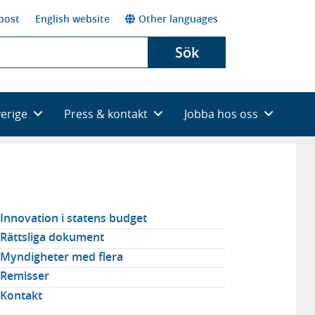
post
English website
Other languages
Sök
verige
Press & kontakt
Jobba hos oss
elaterad
Innovation i statens budget
avigering
Rättsliga dokument
Myndigheter med flera
Remisser
Kontakt