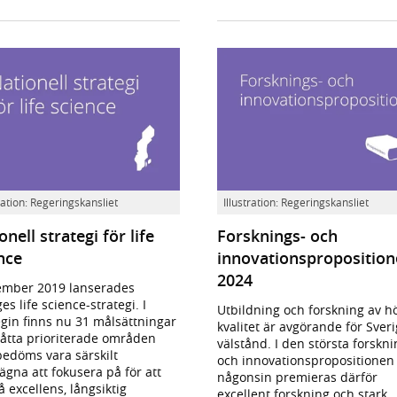
onell
Forsknings-
tration: Regeringskansliet
Illustration: Regeringskansliet
egi
och
onell strategi för life
Forsknings- och
innovationspropositionen
2024.
nce
innovationspropositio
nce.
2024
ember 2019 lanserades
es life science-strategi. I
Utbildning och forskning av h
egin finns nu 31 målsättningar
kvalitet är avgörande för Sver
åtta prioriterade områden
välstånd. I den största forskni
edöms vara särskilt
och innovationspropositionen
ägna att fokusera på för att
någonsin premieras därför
 excellens, långsiktig
excellent forskning och stark