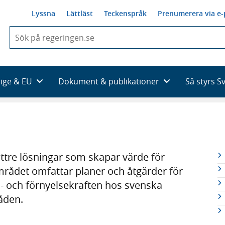
Lyssna
Lättläst
Teckenspråk
Prenumerera via e-
När
du
börjar
skriva
så
rige & EU
Dokument & publikationer
Så styrs S
framträder
en
lista
med
sökförslag
R
ttre lösningar som skapar värde för
n
mrådet omfattar planer och åtgärder för
s- och förnyelsekraften hos svenska
åden.