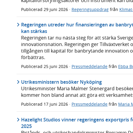
kapitalförsörjningsaktörer och instrument kan bidra
Publicerad
29 juni 2026
·
Regeringsuppdrag
från
Klimat
Regeringen utreder hur finansieringen av banbry
kan stärkas
Regeringen tar nu nästa steg för att stärka Sveri
innovationsnation. Regeringen ger Tillväxtverket 
tillgången till kapital för banbrytande innovation
förbättras.
Publicerad
25 juni 2026
·
Pressmeddelande
från
Ebba B
Utrikesministern besöker Nyköping
Utrikesminister Maria Malmer Stenergard besöker
kommer hon bland annat att göra ett verksamhet
Publicerad
17 juni 2026
·
Pressmeddelande
från
Maria 
Hazelight Studios vinner regeringens exportpris f
2025
Bistånds- och utrikeshandelsminister Benjamin Do