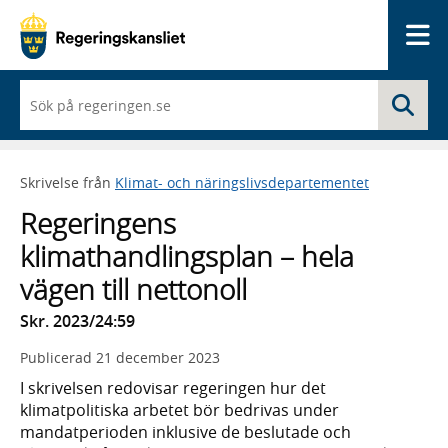
Me
När
Sö
du
börjar
skriva
så
Skrivelse från
Klimat- och näringslivsdepartementet
framträder
en
Regeringens
lista
med
klimathandlingsplan – hela
sökförslag
vägen till nettonoll
Skr. 2023/24:59
Publicerad
21 december 2023
I skrivelsen redovisar regeringen hur det
klimatpolitiska arbetet bör bedrivas under
mandatperioden inklusive de beslutade och