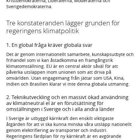
Kristdemokraterna, Liberalerna, Moderaterna och
Sverigedemokraterna.
Tre konstateranden lägger grunden för
regeringens klimatpolitik
1. En global fråga kräver globala svar
Det är genom internationellt samarbete, kunskapsutbyte och
frihandel som vi kan åstadkomma en framgångsrik
klimatomställning. EU är en central aktör såväl för att
påverka utsläppen inom unionen som att driva på
omvärlden. Utan engagemang från jättar som USA, Kina,
Indien och Brasilien klarar vi inte denna globala utmaning.
2. Teknikutveckling och en massivt ökad användning
av klimatneutral el är en förutsättning för
omställningen i Sverige och i alla andra länder
I Sverige är utbyggd kärnkraft den enskilt viktigaste
åtgärden för att vi ska kunna minska våra utsläpp nationellt
genom elektrifiering av transporter och industri.
Regeringens färdplan för ny kärnkraft är en avgörande