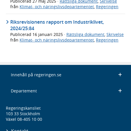
Publicerad
27 maj 2025
·
Rättsliga dokument
,
Skrivelse
från
Klimat- och näringslivsdepartementet
,
Regeringen
Riksrevisionens rapport om Industriklivet,
2024/25:84
Publicerad
16 januari 2025
·
Rättsliga dokument
,
Skrivelse
från
Klimat- och näringslivsdepartementet
,
Regeringen
Innehåll på regeringen.se
Departement
Regeringskansliet
103 33 Stockholm
Växel 08-405 10 00