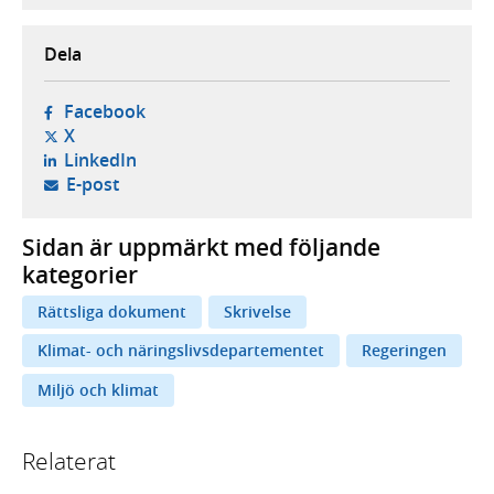
Dela
- öppnas i ny flik, extern webbplats,
Facebook
- öppnas i ny flik, extern webbplats,
X
- öppnas i ny flik, extern webbplats,
LinkedIn
- öppnar din e-postklient,
E-post
Sidan är uppmärkt med följande
kategorier
Rättsliga dokument
Skrivelse
Klimat- och näringslivsdepartementet
Regeringen
Miljö och klimat
Relaterat