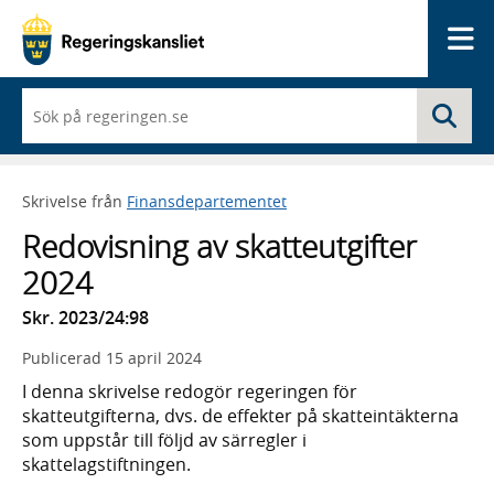
Me
När
Sö
du
börjar
skriva
så
Skrivelse från
Finansdepartementet
framträder
en
Redovisning av skatteutgifter
lista
med
2024
sökförslag
Skr. 2023/24:98
Publicerad
15 april 2024
I denna skrivelse redogör regeringen för
skatteutgifterna, dvs. de effekter på skatteintäkterna
som uppstår till följd av särregler i
skattelagstiftningen.