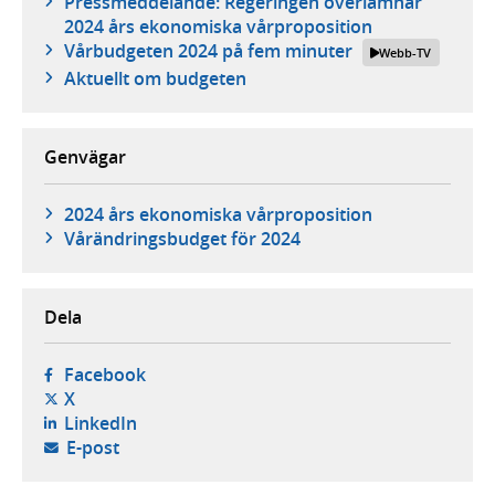
Pressmeddelande: Regeringen överlämnar
2024 års ekonomiska vårproposition
Vårbudgeten 2024 på fem minuter
Webb-TV
Aktuellt om budgeten
Genvägar
2024 års ekonomiska vårproposition
Vårändringsbudget för 2024
Dela
- öppnas i ny flik, extern webbplats,
Facebook
- öppnas i ny flik, extern webbplats,
X
- öppnas i ny flik, extern webbplats,
LinkedIn
- öppnar din e-postklient,
E-post