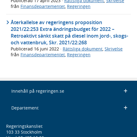
Publicerad
17 april 2023
·
Rättsliga dokument
,
Skrivelse
från
Finansdepartementet
,
Regeringen
Återkallelse av regeringens proposition
2021/22:253 Extra ändringsbudget för 2022 –
Retroaktivt sänkt skatt på diesel inom jord-, skogs-
och vattenbruk, Skr. 2021/22:268
Publicerad
16 juni 2022
·
Rättsliga dokument
,
Skrivelse
från
Finansdepartementet
,
Regeringen
Innehåll på regeringen.se
Departement
Regeringskansliet
103 33 Stockholm