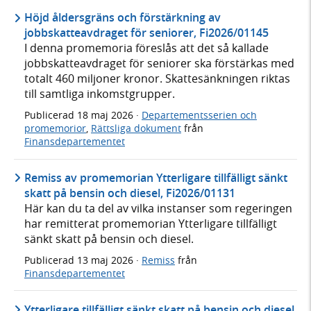
Höjd åldersgräns och förstärkning av
jobbskatteavdraget för seniorer, Fi2026/01145
I denna promemoria föreslås att det så kallade
jobbskatteavdraget för seniorer ska förstärkas med
totalt 460 miljoner kronor. Skattesänkningen riktas
till samtliga inkomstgrupper.
Publicerad
18 maj 2026
·
Departementsserien och
promemorior
,
Rättsliga dokument
från
Finansdepartementet
Remiss av promemorian Ytterligare tillfälligt sänkt
skatt på bensin och diesel, Fi2026/01131
Här kan du ta del av vilka instanser som regeringen
har remitterat promemorian Ytterligare tillfälligt
sänkt skatt på bensin och diesel.
Publicerad
13 maj 2026
·
Remiss
från
Finansdepartementet
Ytterligare tillfälligt sänkt skatt på bensin och diesel,