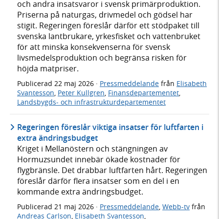
och andra insatsvaror i svensk primärproduktion.
Priserna på naturgas, drivmedel och gödsel har
stigit. Regeringen föreslår därför ett stödpaket till
svenska lantbrukare, yrkesfisket och vattenbruket
för att minska konsekvenserna för svensk
livsmedelsproduktion och begränsa risken för
höjda matpriser.
Publicerad
22 maj 2026
·
Pressmeddelande
från
Elisabeth
Svantesson
,
Peter Kullgren
,
Finansdepartementet
,
Landsbygds- och infrastrukturdepartementet
Regeringen föreslår viktiga insatser för luftfarten i
extra ändringsbudget
Kriget i Mellanöstern och stängningen av
Hormuzsundet innebär ökade kostnader för
flygbränsle. Det drabbar luftfarten hårt. Regeringen
föreslår därför flera insatser som en del i en
kommande extra ändringsbudget.
Publicerad
21 maj 2026
·
Pressmeddelande
,
Webb-tv
från
Andreas Carlson
,
Elisabeth Svantesson
,