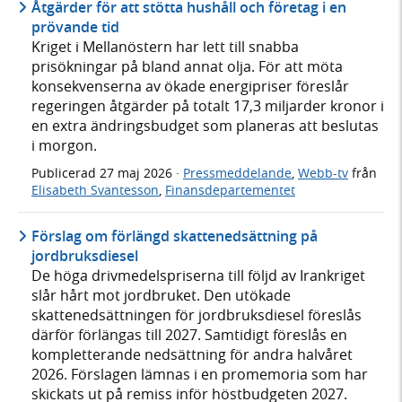
Åtgärder för att stötta hushåll och företag i en
prövande tid
Kriget i Mellanöstern har lett till snabba
prisökningar på bland annat olja. För att möta
konsekvenserna av ökade energipriser föreslår
regeringen åtgärder på totalt 17,3 miljarder kronor i
en extra ändringsbudget som planeras att beslutas
i morgon.
Publicerad
27 maj 2026
·
Pressmeddelande
,
Webb-tv
från
Elisabeth Svantesson
,
Finansdepartementet
Förslag om förlängd skattenedsättning på
jordbruksdiesel
De höga drivmedelspriserna till följd av Irankriget
slår hårt mot jordbruket. Den utökade
skattenedsättningen för jordbruksdiesel föreslås
därför förlängas till 2027. Samtidigt föreslås en
kompletterande nedsättning för andra halvåret
2026. Förslagen lämnas i en promemoria som har
skickats ut på remiss inför höstbudgeten 2027.