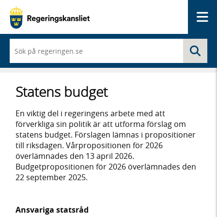
Me
När
Sö
du
börjar
skriva
så
Statens budget
framträder
en
lista
En viktig del i regeringens arbete med att
med
förverkliga sin politik är att utforma förslag om
sökförslag
statens budget. Förslagen lämnas i propositioner
till riksdagen. Vårpropositionen för 2026
överlämnades den 13 april 2026.
Budgetpropositionen för 2026 överlämnades den
22 september 2025.
Ansvariga statsråd