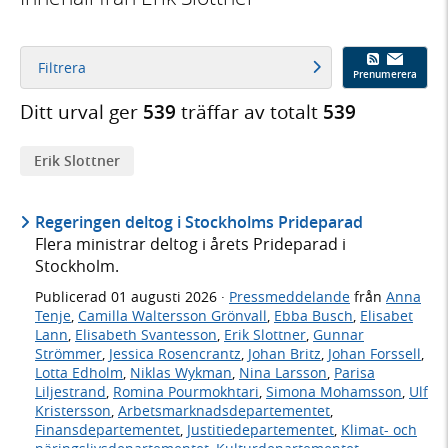
Filtrera
Prenumerera
Ditt urval ger
539
träffar av totalt
539
Erik Slottner
Regeringen deltog i Stockholms Prideparad
Flera ministrar deltog i årets Prideparad i
Stockholm.
Publicerad
01 augusti 2026
·
Pressmeddelande
från
Anna
Tenje
,
Camilla Waltersson Grönvall
,
Ebba Busch
,
Elisabet
Lann
,
Elisabeth Svantesson
,
Erik Slottner
,
Gunnar
Strömmer
,
Jessica Rosencrantz
,
Johan Britz
,
Johan Forssell
,
Lotta Edholm
,
Niklas Wykman
,
Nina Larsson
,
Parisa
Liljestrand
,
Romina Pourmokhtari
,
Simona Mohamsson
,
Ulf
Kristersson
,
Arbetsmarknadsdepartementet
,
Finansdepartementet
,
Justitiedepartementet
,
Klimat- och