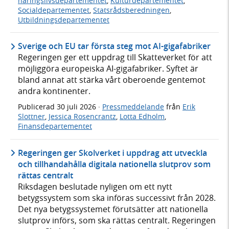
näringslivsdepartementet
,
Kulturdepartementet
,
Socialdepartementet
,
Statsrådsberedningen
,
Utbildningsdepartementet
Sverige och EU tar första steg mot AI-gigafabriker
Regeringen ger ett uppdrag till Skatteverket för att
möjliggöra europeiska AI-gigafabriker. Syftet är
bland annat att stärka vårt oberoende gentemot
andra kontinenter.
Publicerad
30 juli 2026
·
Pressmeddelande
från
Erik
Slottner
,
Jessica Rosencrantz
,
Lotta Edholm
,
Finansdepartementet
Regeringen ger Skolverket i uppdrag att utveckla
och tillhandahålla digitala nationella slutprov som
rättas centralt
Riksdagen beslutade nyligen om ett nytt
betygssystem som ska införas successivt från 2028.
Det nya betygssystemet förutsätter att nationella
slutprov införs, som ska rättas centralt. Regeringen