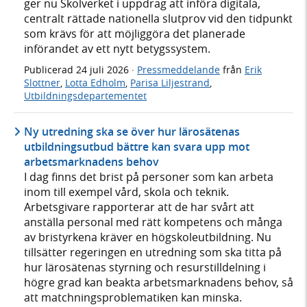
ger nu Skolverket i uppdrag att införa digitala,
centralt rättade nationella slutprov vid den tidpunkt
som krävs för att möjliggöra det planerade
införandet av ett nytt betygssystem.
Publicerad
24 juli 2026
·
Pressmeddelande
från
Erik
Slottner
,
Lotta Edholm
,
Parisa Liljestrand
,
Utbildningsdepartementet
Ny utredning ska se över hur lärosätenas
utbildningsutbud bättre kan svara upp mot
arbetsmarknadens behov
I dag finns det brist på personer som kan arbeta
inom till exempel vård, skola och teknik.
Arbetsgivare rapporterar att de har svårt att
anställa personal med rätt kompetens och många
av bristyrkena kräver en högskoleutbildning. Nu
tillsätter regeringen en utredning som ska titta på
hur lärosätenas styrning och resurstilldelning i
högre grad kan beakta arbetsmarknadens behov, så
att matchningsproblematiken kan minska.