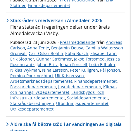
Slottner
,
Finansdepartementet
Statsrådens medverkan i Almedalen 2026
Flera statsråd i regeringen deltar under årets
Almedalsvecka i Visby.
Publicerad
23 juni 2026
·
Pressmeddelande
från
Andreas
Carlson
,
Anna Tenje
,
Benjamin Dousa
,
Camilla Waltersson
Grönvall
,
Carl-Oskar Bohlin
,
Ebba Busch
,
Elisabet Lann
,
Erik Slottner
,
Gunnar Strömmer
,
Jakob Forssmed
,
Jessica
Rosencrantz
,
Johan Britz
,
Johan Forssell
,
Lotta Edholm
,
Niklas Wykman
,
Nina Larsson
,
Peter Kullgren
,
Pål Jonson
,
Romina Pourmokhtari
,
Ulf Kristersson
,
Arbetsmarknadsdepartementet
,
Finansdepartementet
,
Försvarsdepartementet
,
Justitiedepartementet
,
Klimat-
och näringslivsdepartementet
,
Landsbygds- och
infrastrukturdepartementet
,
Socialdepartementet
,
Statsrådsberedningen
,
Utbildningsdepartementet
,
Utrikesdepartementet
Äldre ska få bättre stöd i användningen av digitala
tjänster