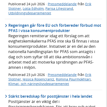
Publicerad
24 juli 2026
·
Pressmeddelande
från
Erik
Slottner
,
Lotta Edholm
,
Parisa Liljestrand
,
Utbildningsdepartementet
Regeringen går före EU och förbereder förbud mot
PFAS i vissa konsumentprodukter
Regeringen remitterar idag ett förslag om att
evighetskemikalierna PFAS inte ska få finnas i vissa
konsumentprodukter. Initiativet är en del av den
nationella handlingsplan för PFAS som antagits i
dag och som syftar till att öka ambitionsnivån i
arbetet med att motverka spridningen av PFAS-
ämnen i miljön.
Publicerad
23 juli 2026
·
Pressmeddelande
från
Erik
Slottner
,
Jessica Rosencrantz
,
Romina Pourmokhtari
,
Klimat- och näringslivsdepartementet
Stärkt beredskap för posttjänster i hela landet
Posttjänster är en viktig del i
försörjningsberedskapen. För att brev och paket