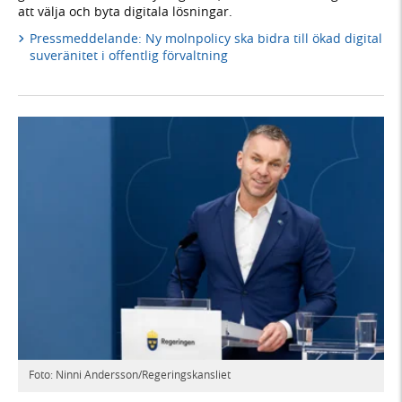
att välja och byta digitala lösningar.
Pressmeddelande: Ny molnpolicy ska bidra till ökad digital
suveränitet i offentlig förvaltning
Foto: Ninni Andersson/Regeringskansliet