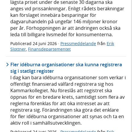
lägsta priset under de senaste 30 dagarna ska
anges vid prissänkningar. Enligt rådets beräkningar
kan förslaget innebära besparingar för
dagvaruhandeln på ungefär 146 miljoner kronor
per år. Förhoppningen är att ändringen också ska
leda till billigare livsmedel för konsumenterna.
Publicerad
24 juni 2026
·
Pressmeddelande
från
Erik
Slottner
,
Finansdepartementet
Fler idéburna organisationer ska kunna registrera
sig i statligt register
I dag kan bara idéburna organisationer som verkar i
offentligt finansierad välfärd registrera sig hos
Kammarkollegiet. Nu föreslås att registret ska
öppnas för en bredare krets, samtidigt som flera av
reglerna förenklas för att öka intresset av att
registrera sig. Förändringen ska göra det enklare
för fler idéburna organisationer att synas och ta en
aktiv roll i samhällsutvecklingen.
Publicerad
24 juni 2026
·
Pressmeddelande
från
Erik