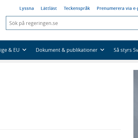
Lyssna
Lättläst
Teckenspråk
Prenumerera via e-
När
du
börjar
skriva
så
rige & EU
Dokument & publikationer
Så styrs S
framträder
en
lista
med
sökförslag