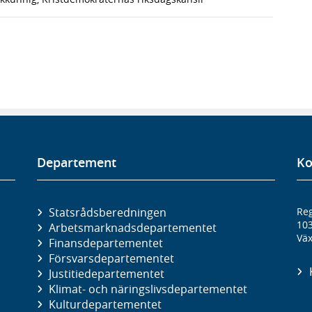
Departement
Ko
Statsrådsberedningen
Reg
10
Arbetsmarknads­departementet
Väx
Finans­departementet
Försvars­departementet
Justitie­departementet
Klimat- och näringslivs­departementet
Kultur­departementet