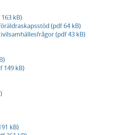
 163 kB)
föräldraskapsstöd (pdf 64 kB)
vilsamhällesfrågor (pdf 43 kB)
B)
 149 kB)
)
191 kB)