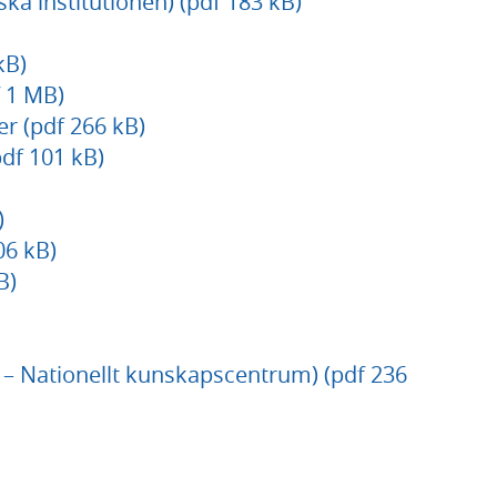
ka institutionen) (pdf 183 kB)
kB)
f 1 MB)
er (pdf 266 kB)
df 101 kB)
)
06 kB)
B)
d – Nationellt kunskapscentrum) (pdf 236