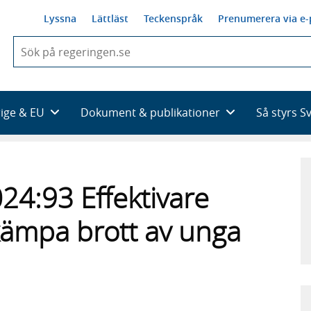
Lyssna
Lättläst
Teckenspråk
Prenumerera via e-
När
du
börjar
skriva
så
rige & EU
Dokument & publikationer
Så styrs S
framträder
en
lista
med
sökförslag
4:93 Effektivare
ekämpa brott av unga