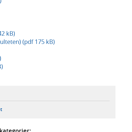
)
2 kB)
ulteten) (pdf 175 kB)
)
)
ebbplats,
ern webbplats,
 ny flik, extern webbplats,
- öppnar din e-postklient,
t
kategorier: