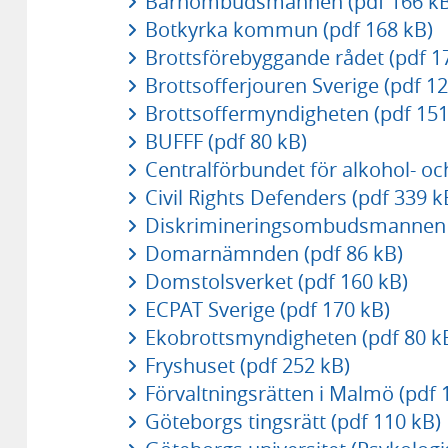
Barnombudsmannen (pdf 166 kB
Botkyrka kommun (pdf 168 kB)
Brottsförebyggande rådet (pdf 1
Brottsofferjouren Sverige (pdf 12
Brottsoffermyndigheten (pdf 151
BUFFF (pdf 80 kB)
Centralförbundet för alkohol- oc
Civil Rights Defenders (pdf 339 k
Diskrimineringsombudsmannen (
Domarnämnden (pdf 86 kB)
Domstolsverket (pdf 160 kB)
ECPAT Sverige (pdf 170 kB)
Ekobrottsmyndigheten (pdf 80 k
Fryshuset (pdf 252 kB)
Förvaltningsrätten i Malmö (pdf 
Göteborgs tingsrätt (pdf 110 kB)