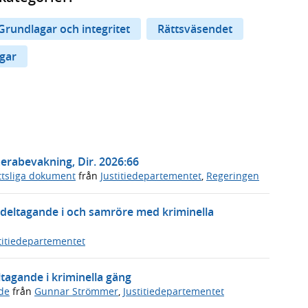
Grundlagar och integritet
Rättsväsendet
ngar
erabevakning, Dir. 2026:66
ttsliga dokument
från
Justitiedepartementet
,
Regeringen
 deltagande i och samröre med kriminella
titiedepartementet
ltagande i kriminella gäng
de
från
Gunnar Strömmer
,
Justitiedepartementet