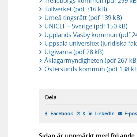
Trelleborgs kommun (pdf 299 kB
Tullverket (pdf 316 kB)
Umeå tingsrätt (pdf 139 kB)
UNICEF – Sverige (pdf 150 kB)
Upplands Väsby kommun (pdf 24
Uppsala universitet (juridiska fak
Utgivarna (pdf 28 kB)
Åklagarmyndigheten (pdf 267 kB
Östersunds kommun (pdf 138 kB
Dela
- öppnas i ny flik, extern w
- öppnas i ny flik, ext
- öppnas i
Facebook
X
LinkedIn
E-pos
Sidan är uppmärkt med följande 