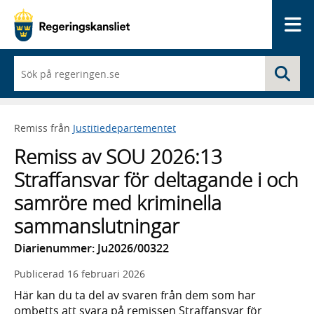
Me
När
Sö
du
börjar
skriva
så
Remiss från
Justitiedepartementet
framträder
en
Remiss av SOU 2026:13
lista
med
Straffansvar för deltagande i och
sökförslag
samröre med kriminella
sammanslutningar
Diarienummer: Ju2026/00322
Publicerad
16 februari 2026
Här kan du ta del av svaren från dem som har
ombetts att svara på remissen Straffansvar för