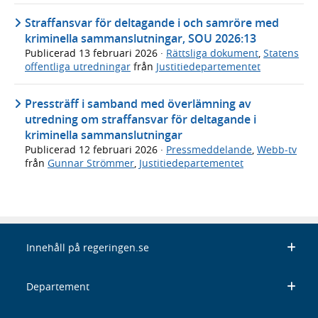
Straffansvar för deltagande i och samröre med
kriminella sammanslutningar, SOU 2026:13
Publicerad
13 februari 2026
·
Rättsliga dokument
,
Statens
offentliga utredningar
från
Justitiedepartementet
Pressträff i samband med överlämning av
utredning om straffansvar för deltagande i
kriminella sammanslutningar
Publicerad
12 februari 2026
·
Pressmeddelande
,
Webb-tv
från
Gunnar Strömmer
,
Justitiedepartementet
Innehåll på regeringen.se
Departement