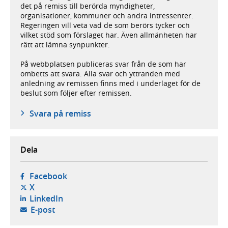
det på remiss till berörda myndigheter,
organisationer, kommuner och andra intressenter.
Regeringen vill veta vad de som berörs tycker och
vilket stöd som förslaget har. Även allmänheten har
rätt att lämna synpunkter.
På webbplatsen publiceras svar från de som har
ombetts att svara. Alla svar och yttranden med
anledning av remissen finns med i underlaget för de
beslut som följer efter remissen.
Svara på remiss
Dela
- öppnas i ny flik, extern webbplats,
Facebook
- öppnas i ny flik, extern webbplats,
X
- öppnas i ny flik, extern webbplats,
LinkedIn
- öppnar din e-postklient,
E-post